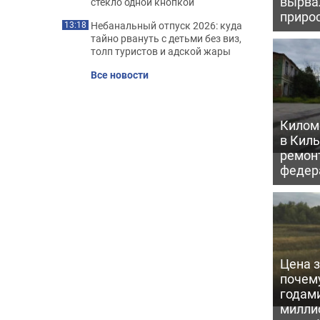
вырва
стекло одной кнопкой
прирос
Небанальный отпуск 2026: куда
13:18
тайно рвануть с детьми без виз,
толп туристов и адской жары
Все новости
Килом
в Кил
ремон
федер
Цена 
почем
годам
милли