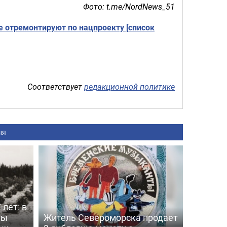
Фото:
t.me/NordNews_51
е отремонтируют по нацпроекту [список
Соответствует
редакционной политике
ня
 лет: в
ты
Житель Североморска продает