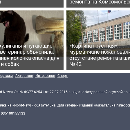
й
ремонта на Комсомольс
хулиганы и пугающие
«Картина грустная»:
 ветеринар объяснила,
мурманчане пожаловали
ная колонка опасна для
отсутствие ремонта в ш
 и собак
№ 42
портажи
|
Авторское
|
Интересное
|
Спорт
d-News» Эл № ФС77-62541 от 27.07.2015 г. выдано Федеральной службой по 
ка на «Nord-News» обязательна. Для сетевых изданий обязательна гиперссы
 1035100155133
Политика конфиденциальности