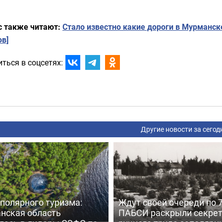
с также читают:
Стало известно какие дороги в Мурманск
ов]
ться в соцсетях:
Другие новости за сегод
полярного туризма:
Ждут своей очереди по 7
нская область
ПАБСИ раскрыли секре