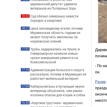
мурманский депутат удивила
ветеранов из Полярных Зорь
Суд обязал северянку навести
18:33
порядок в квартире
Цена заповедному ягелю: почему
18:17
Мурманская область годами не
может получить миллионы за
норвежских оленей
Трубы задержались на Урале: в
17:57
Дерев
Североморске назвали новые
почини
сроки завершения ремонта на
Комсомольской
- По н
Администрация Кольского округа
17:10
он.
рассказала, почему в Мурмашах не
работает мобильный интернет
Ранее
Киберхулиганы и пугающие звуки:
17:09
праздн
ветеринар объяснила, чем умная
оконче
колонка опасна для кошек и собак
некот
«Картина грустная»: мурманчане
16:20