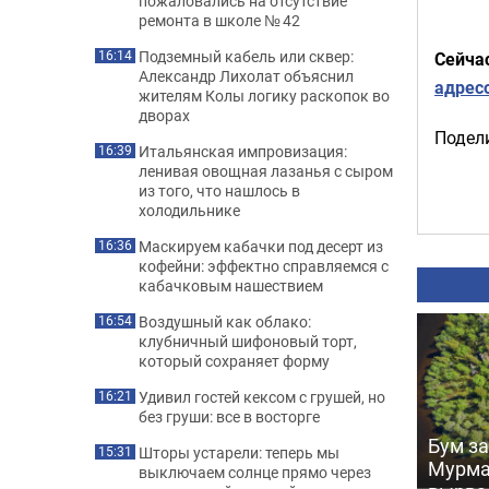
пожаловались на отсутствие
ремонта в школе № 42
Подземный кабель или сквер:
16:14
Сейча
Александр Лихолат объяснил
адрес
жителям Колы логику раскопок во
дворах
Подели
Итальянская импровизация:
16:39
ленивая овощная лазанья с сыром
из того, что нашлось в
холодильнике
Маскируем кабачки под десерт из
16:36
кофейни: эффектно справляемся с
кабачковым нашествием
Воздушный как облако:
16:54
клубничный шифоновый торт,
который сохраняет форму
Удивил гостей кексом с грушей, но
16:21
без груши: все в восторге
Бум за
Шторы устарели: теперь мы
15:31
Мурма
выключаем солнце прямо через