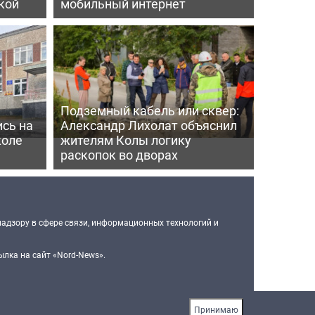
кой
мобильный интернет
Подземный кабель или сквер:
сь на
Александр Лихолат объяснил
коле
жителям Колы логику
раскопок во дворах
надзору в сфере связи, информационных технологий и
лка на сайт «Nord-News».
Принимаю