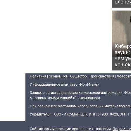
олене
Кибер
звуки:
чем ум
кошек
Политика
|
Экономика
|
Общество
|
Происшествия
|
Фоторе
Информационное агентство «Nord-News»
Запись о регистрации средства массовой информации «Nor
массовых коммуникаций (Роскомнадзор).
При полном или частичном использовании материалов ссыл
Учредитель — ООО «ИКС-МАРКЕТ», ИНН 5190310423, ОГРН
Главный редактор — Голямин Максим Сергеевич
Cайт использует рекомендательные технологии.
Подробнее
О нас
Редакционная политика
Контактная информация