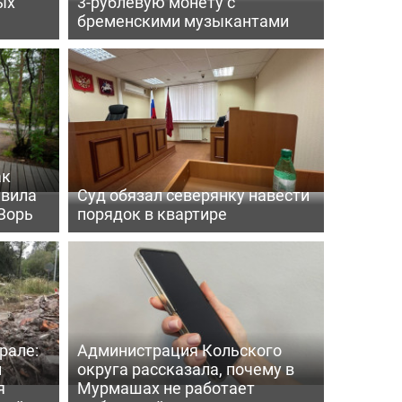
ых
3-рублевую монету с
бременскими музыкантами
ак
ивила
Суд обязал северянку навести
Зорь
порядок в квартире
рале:
Администрация Кольского
и
округа рассказала, почему в
я
Мурмашах не работает