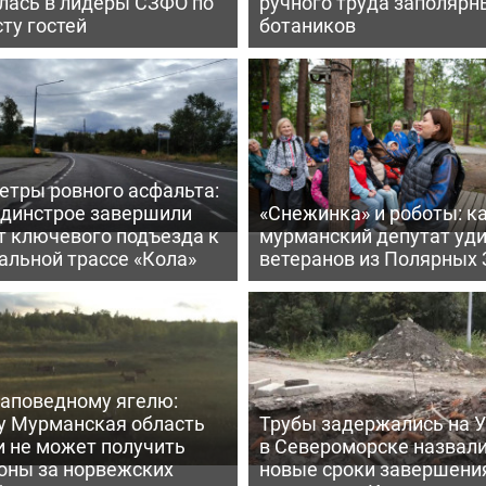
лась в лидеры СЗФО по
ручного труда заполярн
ту гостей
ботаников
етры ровного асфальта:
ьдинстрое завершили
«Снежинка» и роботы: к
т ключевого подъезда к
мурманский депутат уд
альной трассе «Кола»
ветеранов из Полярных 
заповедному ягелю:
у Мурманская область
Трубы задержались на У
и не может получить
в Североморске назвал
оны за норвежских
новые сроки завершени