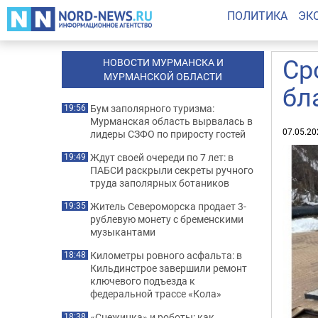
ПОЛИТИКА
ЭК
Ср
НОВОСТИ МУРМАНСКА И
МУРМАНСКОЙ ОБЛАСТИ
бл
Бум заполярного туризма:
19:56
Мурманская область вырвалась в
07.05.20
лидеры СЗФО по приросту гостей
Ждут своей очереди по 7 лет: в
19:49
ПАБСИ раскрыли секреты ручного
труда заполярных ботаников
Житель Североморска продает 3-
19:35
рублевую монету с бременскими
музыкантами
Километры ровного асфальта: в
18:48
Кильдинстрое завершили ремонт
ключевого подъезда к
федеральной трассе «Кола»
«Снежинка» и роботы: как
18:38