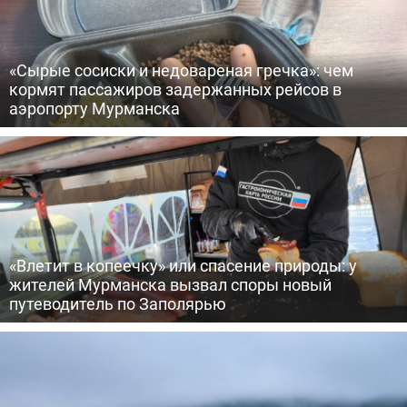
«Сырые сосиски и недовареная гречка»: чем
кормят пассажиров задержанных рейсов в
аэропорту Мурманска
«Влетит в копеечку» или спасение природы: у
жителей Мурманска вызвал споры новый
путеводитель по Заполярью