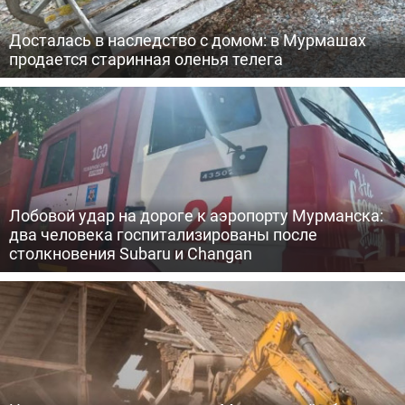
Досталась в наследство с домом: в Мурмашах
продается старинная оленья телега
Лобовой удар на дороге к аэропорту Мурманска:
два человека госпитализированы после
столкновения Subaru и Changan