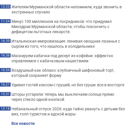
Жителям Мурманской области напомнили, куда звонить в
12:23
экстренных случаях
Минус 100 миллионов на посредников: что придумал
11:24
Минздрав Мурманской области, чтобы покончить с
дефицитом льготных лекарств
Итальянская импровизация: ленивая овощная лазанья с
16:39
сыром из того, что нашлось в холодильнике
Маскируем кабачки под десерт из кофейни: эффектно
16:36
справляемся с кабачковым нашествием
Воздушный как облако: клубничный шифоновый торт,
16:54
который сохраняет форму
Удивил гостей кексом с грушей, но без груши: все в восторге
16:21
Шторы устарели: теперь мы выключаем солнце прямо
15:31
через стекло одной кнопкой
Небанальный отпуск 2026: куда тайно рвануть с детьми без
13:18
виз, толп туристов и адской жары
Все новости