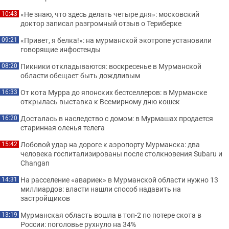
«Не знаю, что здесь делать четыре дня»: московский
10:43
доктор записал разгромный отзыв о Териберке
«Привет, я белка!»: на мурманской экотропе установили
09:21
говорящие инфостенды
Пикники откладываются: воскресенье в Мурманской
08:20
области обещает быть дождливым
От кота Мурра до японских бестселлеров: в Мурманске
16:33
открылась выставка к Всемирному дню кошек
Досталась в наследство с домом: в Мурмашах продается
16:20
старинная оленья телега
Лобовой удар на дороге к аэропорту Мурманска: два
15:42
человека госпитализированы после столкновения Subaru и
Changan
На расселение «авариек» в Мурманской области нужно 13
14:31
миллиардов: власти нашли способ надавить на
застройщиков
Мурманская область вошла в топ-2 по потере скота в
13:19
России: поголовье рухнуло на 34%