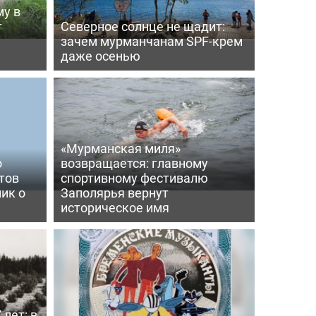
му в
т
Северное солнце не щадит:
зачем мурманчанам SPF-крем
даже осенью
«Мурманская миля»
о
возвращается: главному
тов
спортивному фестивалю
ик о
Заполярья вернут
историческое имя
 лет: в