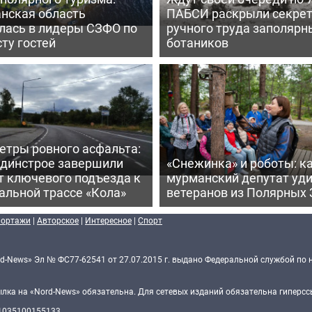
нская область
ПАБСИ раскрыли секре
лась в лидеры СЗФО по
ручного труда заполярн
ту гостей
ботаников
етры ровного асфальта:
ьдинстрое завершили
«Снежинка» и роботы: к
т ключевого подъезда к
мурманский депутат уд
альной трассе «Кола»
ветеранов из Полярных 
портажи
|
Авторское
|
Интересное
|
Спорт
d-News» Эл № ФС77-62541 от 27.07.2015 г. выдано Федеральной службой по 
ка на «Nord-News» обязательна. Для сетевых изданий обязательна гиперссы
 1035100155133