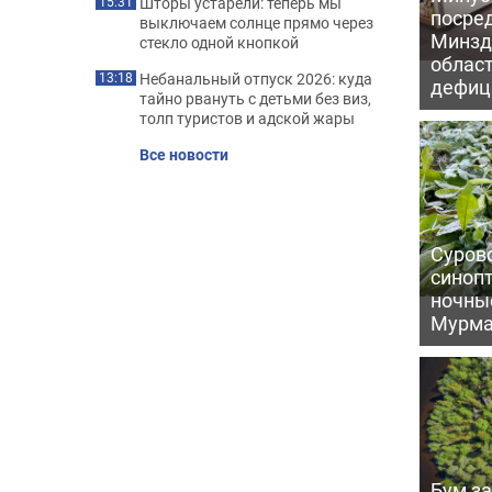
Шторы устарели: теперь мы
15:31
посре
выключаем солнце прямо через
Минзд
стекло одной кнопкой
област
Небанальный отпуск 2026: куда
13:18
дефиц
тайно рвануть с детьми без виз,
толп туристов и адской жары
Все новости
Сурово
синоп
ночны
Мурма
Бум за