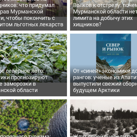
дников: что придумал
Волков к отстрелу: поче
рав Мурманской
Мурманской области не
и, чтобы покончить с
лимита на добычу этих
итом льготных лекарств
хищников?
е северное лето:
От «синей» экономики д
тики прогнозируют
рангов: ученые из Апати
е заморозки в
выпустили свежий сборн
нской области
будущем Арктики
полярного туризма:
Ждут своей очереди по 7