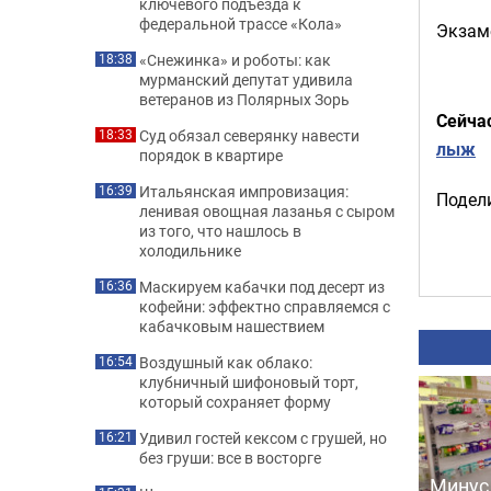
ключевого подъезда к
федеральной трассе «Кола»
Экзам
«Снежинка» и роботы: как
18:38
мурманский депутат удивила
ветеранов из Полярных Зорь
Сейча
Суд обязал северянку навести
18:33
лыж
порядок в квартире
Итальянская импровизация:
16:39
Подели
ленивая овощная лазанья с сыром
из того, что нашлось в
холодильнике
Маскируем кабачки под десерт из
16:36
кофейни: эффектно справляемся с
кабачковым нашествием
Воздушный как облако:
16:54
клубничный шифоновый торт,
который сохраняет форму
Удивил гостей кексом с грушей, но
16:21
без груши: все в восторге
Минус