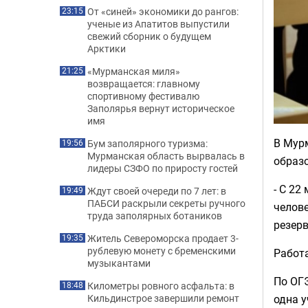
От «синей» экономики до рангов:
23:15
ученые из Апатитов выпустили
свежий сборник о будущем
Арктики
«Мурманская миля»
21:25
возвращается: главному
спортивному фестивалю
Заполярья вернут историческое
имя
В Мур
Бум заполярного туризма:
19:56
Мурманская область вырвалась в
образ
лидеры СЗФО по приросту гостей
- С 22
Ждут своей очереди по 7 лет: в
19:49
ПАБСИ раскрыли секреты ручного
челове
труда заполярных ботаников
резерв
Житель Североморска продает 3-
19:35
рублевую монету с бременскими
Работа
музыкантами
По ОГЭ
Километры ровного асфальта: в
18:48
Кильдинстрое завершили ремонт
одна у