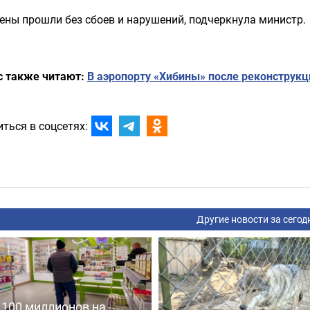
ены прошли без сбоев и нарушений, подчеркнула министр.
с также читают:
В аэропорту «Хибины» после реконструкц
ться в соцсетях:
Другие новости за сегод
 100 миллионов на