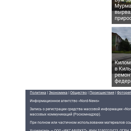
Мурма
вырва
прирос
Килом
в Кил
ремон
федер
Политика
|
Экономика
|
Общество
|
Происшествия
|
Фоторе
Информационное агентство «Nord-News»
Запись о регистрации средства массовой информации «Nor
массовых коммуникаций (Роскомнадзор).
При полном или частичном использовании материалов ссыл
Учредитель — ООО «ИКС-МАРКЕТ», ИНН 5190310423, ОГРН