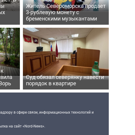
ты
Житель Североморска продает
ых
3-рублевую монету с
бременскими музыкантами
ак
ивила
Суд обязал северянку навести
Зорь
порядок в квартире
надзору в сфере связи, информационных технологий и
лка на сайт «Nord-News».