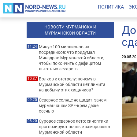
ПОЛИТИКА
ЭК
До
НОВОСТИ МУРМАНСКА И
МУРМАНСКОЙ ОБЛАСТИ
сд
Минус 100 миллионов на
11:24
посредников: что придумал
20.05.20
Минздрав Мурманской области,
чтобы покончить с дефицитом
льготных лекарств
Волков к отстрелу: почему в
10:37
Мурманской области нет лимита
на добычу этих хищников?
Северное солнце не щадит: зачем
09:25
мурманчанам SPF-крем даже
осенью
Суровое северное лето: синоптики
08:20
прогнозируют ночные заморозки в
Мурманской области