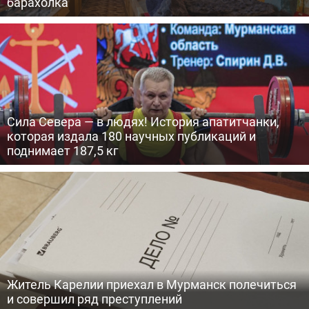
барахолка
Сила Севера — в людях! История апатитчанки,
которая издала 180 научных публикаций и
поднимает 187,5 кг
Житель Карелии приехал в Мурманск полечиться
и совершил ряд преступлений