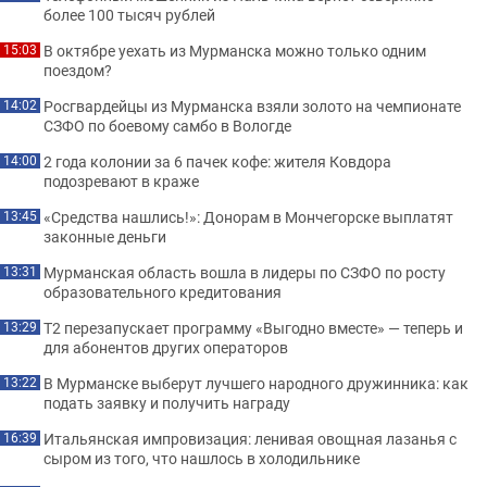
более 100 тысяч рублей
В октябре уехать из Мурманска можно только одним
15:03
поездом?
Росгвардейцы из Мурманска взяли золото на чемпионате
14:02
СЗФО по боевому самбо в Вологде
2 года колонии за 6 пачек кофе: жителя Ковдора
14:00
подозревают в краже
«Средства нашлись!»: Донорам в Мончегорске выплатят
13:45
законные деньги
Мурманская область вошла в лидеры по СЗФО по росту
13:31
образовательного кредитования
Т2 перезапускает программу «Выгодно вместе» — теперь и
13:29
для абонентов других операторов
В Мурманске выберут лучшего народного дружинника: как
13:22
подать заявку и получить награду
Итальянская импровизация: ленивая овощная лазанья с
16:39
сыром из того, что нашлось в холодильнике