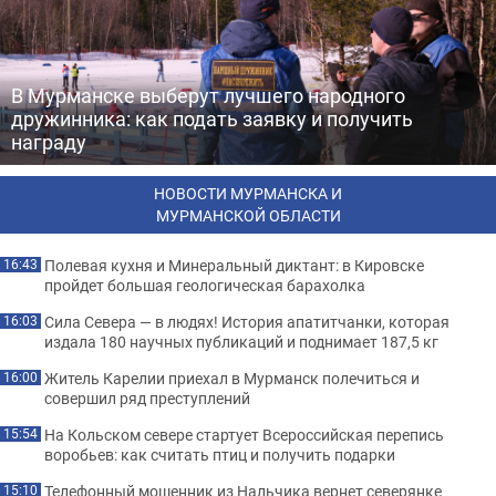
В Мурманске выберут лучшего народного
дружинника: как подать заявку и получить
награду
НОВОСТИ МУРМАНСКА И
МУРМАНСКОЙ ОБЛАСТИ
Полевая кухня и Минеральный диктант: в Кировске
16:43
пройдет большая геологическая барахолка
Сила Севера — в людях! История апатитчанки, которая
16:03
издала 180 научных публикаций и поднимает 187,5 кг
Житель Карелии приехал в Мурманск полечиться и
16:00
совершил ряд преступлений
На Кольском севере стартует Всероссийская перепись
15:54
воробьев: как считать птиц и получить подарки
Телефонный мошенник из Нальчика вернет северянке
15:10