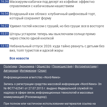
Маскируем кабачки под десерт из кофейни: эффектно
16:36
справляемся с кабачковым нашествием
Воздушный как облако: клубничный шифоновый торт,
16:54
который сохраняет форму
Удивил гостей кексом с грушей, но без груши: все в восторге
16:21
Шторы устарели: теперь мы выключаем солнце прямо
15:31
через стекло одной кнопкой
Небанальный отпуск 2026: куда тайно рвануть с детьми без
13:18
виз, толп туристов и адской жары
Все новости
Политика
|
Экономика
|
Общество
|
Происшествия
|
Фоторепортажи
|
Авторское
|
Интересное
|
Спорт
Информационное агентство «Nord-News»
Запись о регистрации средства массовой информации «Nord-News» Эл
№ ФС77-62541 от 27.07.2015 г. выдано Федеральной службой по
надзору в сфере связи, информационных технологий и массовых
коммуникаций (Роскомнадзор).
При полном или частичном использовании материалов ссылка на