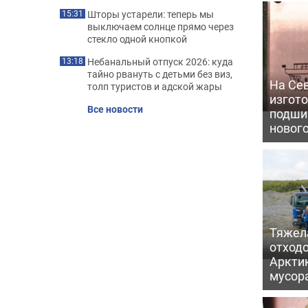
Шторы устарели: теперь мы
15:31
выключаем солнце прямо через
стекло одной кнопкой
Небанальный отпуск 2026: куда
13:18
тайно рвануть с детьми без виз,
На Се
толп туристов и адской жары
изгото
Все новости
подши
новог
Тяжел
отходо
Арктик
мусор