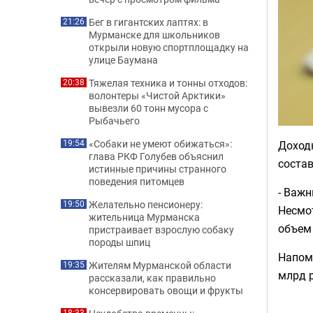
Бег в гигантских лаптях: в
21:26
Мурманске для школьников
открыли новую спортплощадку на
улице Баумана
Тяжелая техника и тонны отходов:
20:38
волонтеры «Чистой Арктики»
вывезли 60 тонн мусора с
Рыбачьего
«Собаки не умеют обижаться»:
19:54
Доходн
глава РКФ Голубев объяснил
состав
истинные причины странного
поведения питомцев
- Важн
Желательно пенсионеру:
19:50
Несмо
жительница Мурманска
объем 
пристраивает взрослую собаку
породы шпиц
Напом
Жителям Мурманской области
19:35
млрд р
рассказали, как правильно
консервировать овощи и фрукты
18:33