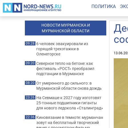
ПОЛИТИКА
ЭК
Де
НОВОСТИ МУРМАНСКА И
МУРМАНСКОЙ ОБЛАСТИ
со
6 человек эвакуировали из
09:28
горящей трехэтажки в
13.06.20
Оленегорске
Северное тепло на бетоне: как
09:20
фестиваль «РОСТ» преобразил
подстанции в Мурманске
От умеренного до сильного: в
08:20
Мурманской области снова дождь
На Севмаше к 2027 году изготовят
23:26
25-тонные подшипники-гиганты
для нового ледокола «Сталинград»
Киновязание в темноте: мурманчан
22:36
зовут на бесплатный творческий
вечер с просмотром фильма