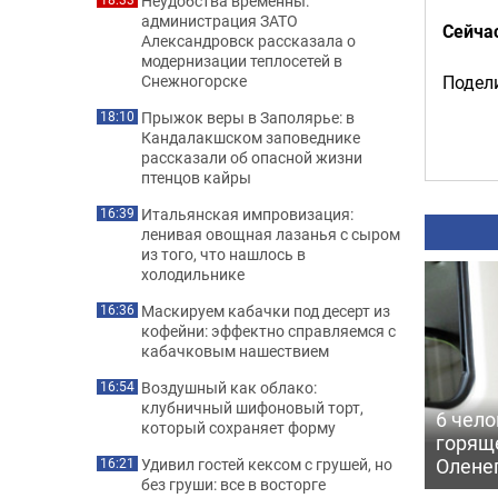
Неудобства временны:
администрация ЗАТО
Сейча
Александровск рассказала о
модернизации теплосетей в
Подели
Снежногорске
Прыжок веры в Заполярье: в
18:10
Кандалакшском заповеднике
рассказали об опасной жизни
птенцов кайры
Итальянская импровизация:
16:39
ленивая овощная лазанья с сыром
из того, что нашлось в
холодильнике
Маскируем кабачки под десерт из
16:36
кофейни: эффектно справляемся с
кабачковым нашествием
Воздушный как облако:
16:54
клубничный шифоновый торт,
6 чело
который сохраняет форму
горящ
Олене
Удивил гостей кексом с грушей, но
16:21
без груши: все в восторге