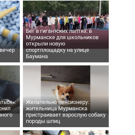
Бег в гигантских лаптях: в
Мурманске для школьников
открыли новую
 вечер
спортплощадку на улице
Баумана
ться»:
Желательно пенсионеру:
снил
жительница Мурманска
нного
пристраивает взрослую собаку
породы шпиц