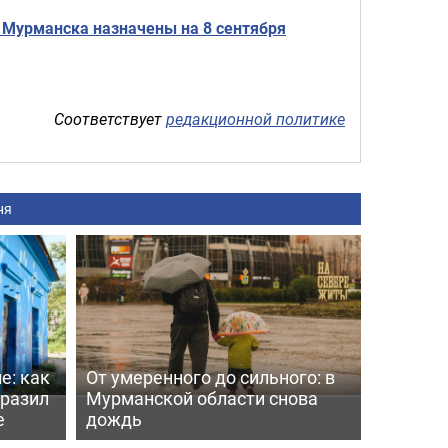
 Мурманска назначены на 8 сентября
Соответствует
редакционной политике
ня
е: как
От умеренного до сильного: в
бразил
Мурманской области снова
е
дождь