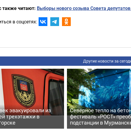
с также читают:
Выборы нового созыва Совета депутатов
ться в соцсетях:
Другие новости за сегод
век эвакуировали из
Северное тепло на бетон
ей трехэтажки в
фестиваль «РОСТ» прео
горске
подстанции в Мурманск