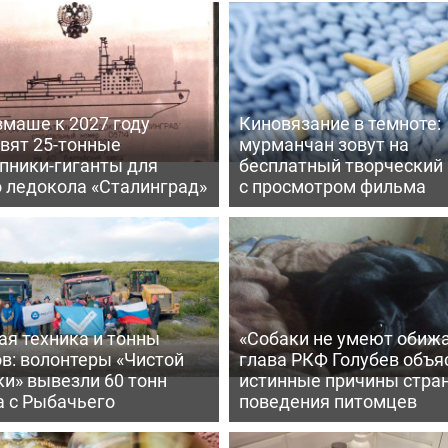
вмаше к 2027 году
Киновязание в темноте:
вят 25-тонные
мурманчан зовут на
пники-гиганты для
бесплатный творческий
о ледокола «Сталинград»
с просмотром фильма
ая техника и тонны
«Собаки не умеют обижа
в: волонтеры «Чистой
глава РКФ Голубев объя
и» вывезли 60 тонн
истинные причины стра
а с Рыбачьего
поведения питомцев