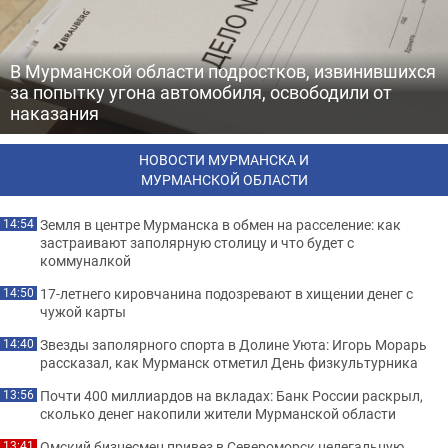
В Мурманской области подростков, извинившихся
за попытку угона автомобиля, освободили от
наказания
НОВОСТИ МУРМАНСКА И
МУРМАНСКОЙ ОБЛАСТИ
Земля в центре Мурманска в обмен на расселение: как
14:54
застраивают заполярную столицу и что будет с
коммуналкой
17-летнего кировчанина подозревают в хищении денег с
14:50
чужой карты
Звезды заполярного спорта в Долине Уюта: Игорь Морарь
14:40
рассказал, как Мурманск отметил День физкультурника
Почти 400 миллиардов на вкладах: Банк России раскрыл,
13:56
сколько денег накопили жители Мурманской области
Омский бизнесмен привез в Североморск нелегальную
13:41