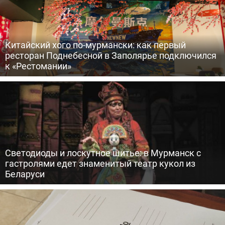
Китайский хого по-мурмански: как первый
ресторан Поднебесной в Заполярье подключился
к «Рестомании»
Светодиоды и лоскутное шитье: в Мурманск с
гастролями едет знаменитый театр кукол из
Беларуси