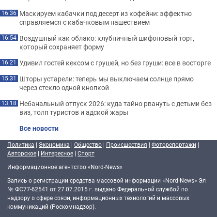
Маскируем кабачки под десерт из кофейни: эффектно
16:36
справляемся с кабачковым нашествием
Воздушный как облако: клубничный шифоновый торт,
16:54
который сохраняет форму
Удивил гостей кексом с грушей, но без груши: все в восторге
16:21
Шторы устарели: теперь мы выключаем солнце прямо
15:31
через стекло одной кнопкой
Небанальный отпуск 2026: куда тайно рвануть с детьми без
13:18
виз, толп туристов и адской жары
Все новости
Политика
|
Экономика
|
Общество
|
Происшествия
|
Фоторепортажи
|
Авторское
|
Интересное
|
Спорт
Информационное агентство «Nord-News»
Запись о регистрации средства массовой информации «Nord-News» Эл
№ ФС77-62541 от 27.07.2015 г. выдано Федеральной службой по
надзору в сфере связи, информационных технологий и массовых
коммуникаций (Роскомнадзор).