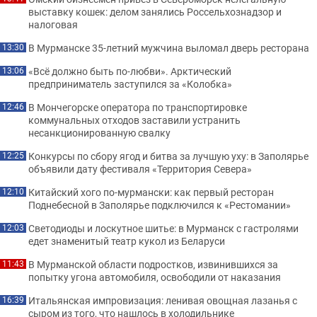
выставку кошек: делом занялись Россельхознадзор и
налоговая
В Мурманске 35-летний мужчина выломал дверь ресторана
13:30
«Всё должно быть по-любви». Арктический
13:06
предприниматель заступился за «Колобка»
В Мончегорске оператора по транспортировке
12:46
коммунальных отходов заставили устранить
несанкционированную свалку
Конкурсы по сбору ягод и битва за лучшую уху: в Заполярье
12:25
объявили дату фестиваля «Территория Севера»
Китайский хого по-мурмански: как первый ресторан
12:10
Поднебесной в Заполярье подключился к «Рестомании»
Светодиоды и лоскутное шитье: в Мурманск с гастролями
12:03
едет знаменитый театр кукол из Беларуси
В Мурманской области подростков, извинившихся за
11:43
попытку угона автомобиля, освободили от наказания
Итальянская импровизация: ленивая овощная лазанья с
16:39
сыром из того, что нашлось в холодильнике