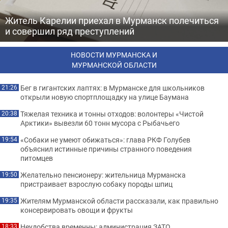
Житель Карелии приехал в Мурманск полечиться
и совершил ряд преступлений
НОВОСТИ МУРМАНСКА И
МУРМАНСКОЙ ОБЛАСТИ
Бег в гигантских лаптях: в Мурманске для школьников
21:26
открыли новую спортплощадку на улице Баумана
Тяжелая техника и тонны отходов: волонтеры «Чистой
20:38
Арктики» вывезли 60 тонн мусора с Рыбачьего
«Собаки не умеют обижаться»: глава РКФ Голубев
19:54
объяснил истинные причины странного поведения
питомцев
Желательно пенсионеру: жительница Мурманска
19:50
пристраивает взрослую собаку породы шпиц
Жителям Мурманской области рассказали, как правильно
19:35
консервировать овощи и фрукты
Неудобства временны: администрация ЗАТО
18:33