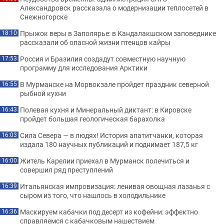
Александровск рассказала о модернизации теплосетей в
Снежногорске
Прыжок веры в Заполярье: в Кандалакшском заповеднике
18:10
рассказали об опасной жизни птенцов кайры
Россия и Бразилия создадут совместную научную
17:53
программу для исследования Арктики
В Мурманске на Морвокзале пройдет праздник северной
16:55
рыбной кухни
Полевая кухня и Минеральный диктант: в Кировске
16:43
пройдет большая геологическая барахолка
Сила Севера — в людях! История апатитчанки, которая
16:03
издала 180 научных публикаций и поднимает 187,5 кг
Житель Карелии приехал в Мурманск полечиться и
16:00
совершил ряд преступлений
Итальянская импровизация: ленивая овощная лазанья с
16:39
сыром из того, что нашлось в холодильнике
Маскируем кабачки под десерт из кофейни: эффектно
16:36
справляемся с кабачковым нашествием