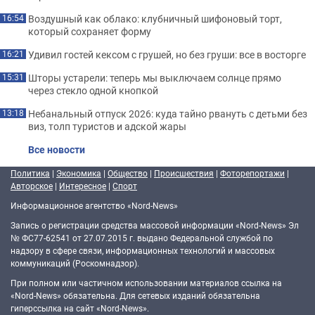
Воздушный как облако: клубничный шифоновый торт,
16:54
который сохраняет форму
Удивил гостей кексом с грушей, но без груши: все в восторге
16:21
Шторы устарели: теперь мы выключаем солнце прямо
15:31
через стекло одной кнопкой
Небанальный отпуск 2026: куда тайно рвануть с детьми без
13:18
виз, толп туристов и адской жары
Все новости
Политика
|
Экономика
|
Общество
|
Происшествия
|
Фоторепортажи
|
Авторское
|
Интересное
|
Спорт
Информационное агентство «Nord-News»
Запись о регистрации средства массовой информации «Nord-News» Эл
№ ФС77-62541 от 27.07.2015 г. выдано Федеральной службой по
надзору в сфере связи, информационных технологий и массовых
коммуникаций (Роскомнадзор).
При полном или частичном использовании материалов ссылка на
«Nord-News» обязательна. Для сетевых изданий обязательна
гиперссылка на сайт «Nord-News».