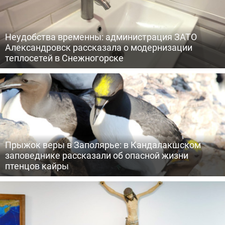
Неудобства временны: администрация ЗАТО
Александровск рассказала о модернизации
теплосетей в Снежногорске
Прыжок веры в Заполярье: в Кандалакшском
заповеднике рассказали об опасной жизни
птенцов кайры