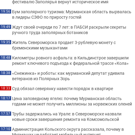
фестивалю Заполярья вернут историческое имя
Бум заполярного туризма: Мурманская область вырвалась
19:56
в лидеры СЗФО по приросту гостей
Ждут своей очереди по 7 лет: в ПАБСИ раскрыли секреты
19:49
ручного труда заполярных ботаников
Житель Североморска продает 3-рублевую монету с
19:35
бременскими музыкантами
Километры ровного асфальта: в Кильдинстрое завершили
18:48
ремонт ключевого подъезда к федеральной трассе «Кола»
«Снежинка» и роботы: как мурманский депутат удивила
18:38
ветеранов из Полярных Зорь
Суд обязал северянку навести порядок в квартире
18:33
Цена заповедному ягелю: почему Мурманская область
18:17
годами не может получить миллионы за норвежских оленей
Трубы задержались на Урале: в Североморске назвали
17:57
новые сроки завершения ремонта на Комсомольской
Администрация Кольского округа рассказала, почему в
17:10
Мурмашах не работает мобильный интернет