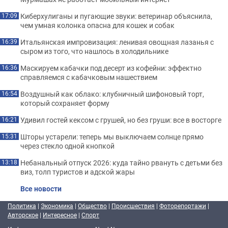
Киберхулиганы и пугающие звуки: ветеринар объяснила,
17:09
чем умная колонка опасна для кошек и собак
Итальянская импровизация: ленивая овощная лазанья с
16:39
сыром из того, что нашлось в холодильнике
Маскируем кабачки под десерт из кофейни: эффектно
16:36
справляемся с кабачковым нашествием
Воздушный как облако: клубничный шифоновый торт,
16:54
который сохраняет форму
Удивил гостей кексом с грушей, но без груши: все в восторге
16:21
Шторы устарели: теперь мы выключаем солнце прямо
15:31
через стекло одной кнопкой
Небанальный отпуск 2026: куда тайно рвануть с детьми без
13:18
виз, толп туристов и адской жары
Все новости
Политика
|
Экономика
|
Общество
|
Происшествия
|
Фоторепортажи
|
Авторское
|
Интересное
|
Спорт