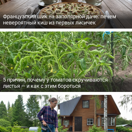
Французский шик на заполярной даче: печем
невероятный киш из первых лисичек
5 причин, почему у томатов скручиваются
листья — и как с этим бороться