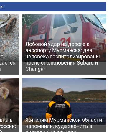
ня
Лобовой удар на дороге к
аэропорту Мурманска: два
 с
человека госпитализированы
дается
после столкновения Subaru и
а
Changan
шла в
Жителям Мурманской области
России:
напомнили, куда звонить в
4%
экстренных случаях