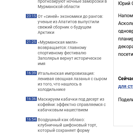
прогнозируют ночные заморозки в
Юрий 
Мурманской области
Напом
От «синей» экономики до рангов:
23:15
ученые из Апатитов выпустили
Асколь
свежий сборник о будущем
одновр
Арктики
планир
«Мурманская миля»
21:25
декор
возвращается: главному
спортивному фестивалю
посети
Заполярья вернут историческое
имя
Итальянская импровизация:
16:39
Сейча
ленивая овощная лазанья с сыром
из того, что нашлось в
для с
холодильнике
Маскируем кабачки под десерт из
Подели
16:36
кофейни: эффектно справляемся с
кабачковым нашествием
Воздушный как облако:
16:54
клубничный шифоновый торт,
который сохраняет форму