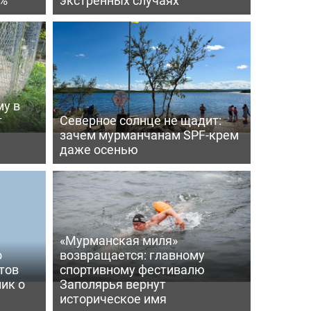
му в
т
Северное солнце не щадит:
зачем мурманчанам SPF-крем
даже осенью
«Мурманская миля»
о
возвращается: главному
тов
спортивному фестивалю
ик о
Заполярья вернут
историческое имя