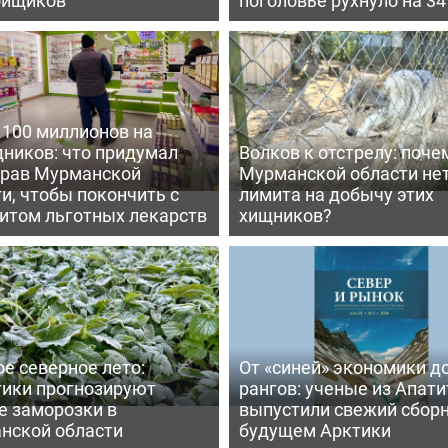
 100 миллионов на
дников: что придумал
Волков к отстрелу: поче
рав Мурманской
Мурманской области не
и, чтобы покончить с
лимита на добычу этих
итом льготных лекарств
хищников?
е северное лето:
От «синей» экономики д
тики прогнозируют
рангов: ученые из Апати
е заморозки в
выпустили свежий сборн
нской области
будущем Арктики