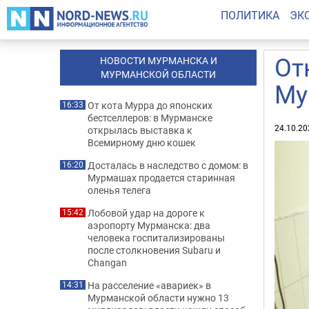
ПОЛИТИКА
ЭК
От
НОВОСТИ МУРМАНСКА И
МУРМАНСКОЙ ОБЛАСТИ
Му
От кота Мурра до японских
16:33
бестселлеров: в Мурманске
24.10.20
открылась выставка к
Всемирному дню кошек
Досталась в наследство с домом: в
16:20
Мурмашах продается старинная
оленья телега
Лобовой удар на дороге к
15:42
аэропорту Мурманска: два
человека госпитализированы
после столкновения Subaru и
Changan
На расселение «авариек» в
14:31
Мурманской области нужно 13