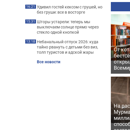
Удивил гостей кексом с грушей, но
16:21
без груши: все в восторге
Шторы устарели: теперь мы
15:31
выключаем солнце прямо через
стекло одной кнопкой
Небанальный отпуск 2026: куда
13:18
тайно рвануть с детьми без виз,
От кот
толп туристов и адской жары
бестс
откры
Все новости
Всеми
На рас
Мурма
милли
способ
застр