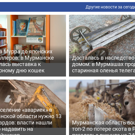
Другие новости за сегод
а Мурра до японских
еллеров: в Мурманске
Досталась в наследство
лась выставка к
домом: в Мурмашах про
рному дню кошек
старинная оленья телег
селение «авариек» в
нской области нужно 13
ардов: власти нашли
Мурманская область во
 надавить на
топ-2 по потере скота в 
ойщиков
поголовье рухнуло на 3