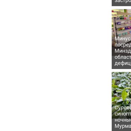
Минус
посре
Минзд
област
дефиц
Сурово
синоп
ночны
Мурма