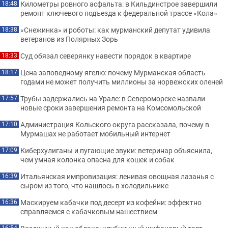
Километры ровного асфальта: в Кильдинстрое завершили
18:48
ремонт ключевого подъезда к федеральной трассе «Кола»
«Снежинка» и роботы: как мурманский депутат удивила
18:38
ветеранов из Полярных Зорь
Суд обязал северянку навести порядок в квартире
18:33
Цена заповедному ягелю: почему Мурманская область
18:17
годами не может получить миллионы за норвежских оленей
Трубы задержались на Урале: в Североморске назвали
17:57
новые сроки завершения ремонта на Комсомольской
Администрация Кольского округа рассказала, почему в
17:10
Мурмашах не работает мобильный интернет
Киберхулиганы и пугающие звуки: ветеринар объяснила,
17:09
чем умная колонка опасна для кошек и собак
Итальянская импровизация: ленивая овощная лазанья с
16:39
сыром из того, что нашлось в холодильнике
Маскируем кабачки под десерт из кофейни: эффектно
16:36
справляемся с кабачковым нашествием
16:54