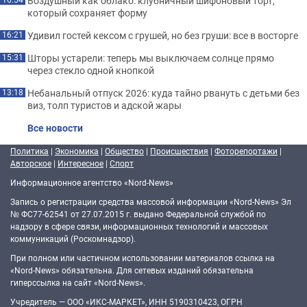
Воздушный как облако: клубничный шифоновый торт,
который сохраняет форму
Удивил гостей кексом с грушей, но без груши: все в восторге
16:21
Шторы устарели: теперь мы выключаем солнце прямо
15:31
через стекло одной кнопкой
Небанальный отпуск 2026: куда тайно рвануть с детьми без
13:18
виз, толп туристов и адской жары
Все новости
Политика
|
Экономика
|
Общество
|
Происшествия
|
Фоторепортажи
|
Авторское
|
Интересное
|
Спорт
Информационное агентство «Nord-News»
Запись о регистрации средства массовой информации «Nord-News» Эл
№ ФС77-62541 от 27.07.2015 г. выдано Федеральной службой по
надзору в сфере связи, информационных технологий и массовых
коммуникаций (Роскомнадзор).
При полном или частичном использовании материалов ссылка на
«Nord-News» обязательна. Для сетевых изданий обязательна
гиперссылка на сайт «Nord-News».
Учредитель — ООО «ИКС-МАРКЕТ», ИНН 5190310423, ОГРН