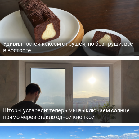
Удивил гостей кексом с грушей, но без груши: все
в восторге
Шторы устарели: теперь мы выключаем солнце
прямо через стекло одной кнопкой