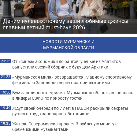
Деним нулевых: почему ваши любимые джинсы —
главный летний must-have 2026
НОВОСТИ МУРМАНСКА И
МУРМАНСКОЙ ОБЛАСТИ
От «синей» экономики до рангов: ученые из Апатитов
23:15
выпустили свежий сборник о будущем Арктики
«Мурманская миля» возвращается: главному спортивному
21:25
фестивалю Заполярья вернут историческое имя
Бум заполярного туризма: Мурманская область вырвалась
19:56
в лидеры СЗФО по приросту гостей
Ждут своей очереди по 7 лет: в ПАБСИ раскрыли секреты
19:49
ручного труда заполярных ботаников
Житель Североморска продает 3-рублевую монету с
19:35
бременскими музыкантами