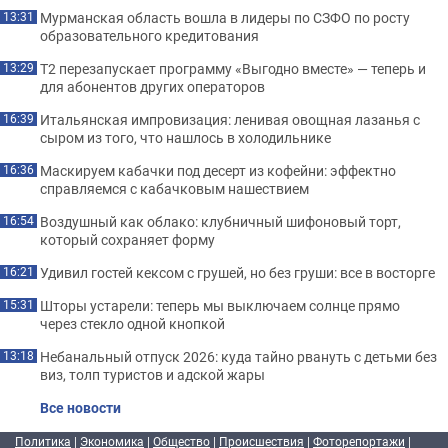
Мурманская область вошла в лидеры по СЗФО по росту
13:31
образовательного кредитования
Т2 перезапускает программу «Выгодно вместе» — теперь и
13:29
для абонентов других операторов
Итальянская импровизация: ленивая овощная лазанья с
16:39
сыром из того, что нашлось в холодильнике
Маскируем кабачки под десерт из кофейни: эффектно
16:36
справляемся с кабачковым нашествием
Воздушный как облако: клубничный шифоновый торт,
16:54
который сохраняет форму
Удивил гостей кексом с грушей, но без груши: все в восторге
16:21
Шторы устарели: теперь мы выключаем солнце прямо
15:31
через стекло одной кнопкой
Небанальный отпуск 2026: куда тайно рвануть с детьми без
13:18
виз, толп туристов и адской жары
Все новости
Политика
|
Экономика
|
Общество
|
Происшествия
|
Фоторепортажи
|