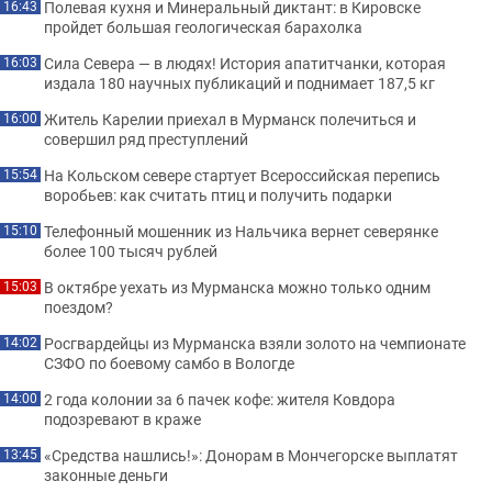
Полевая кухня и Минеральный диктант: в Кировске
16:43
пройдет большая геологическая барахолка
Сила Севера — в людях! История апатитчанки, которая
16:03
издала 180 научных публикаций и поднимает 187,5 кг
Житель Карелии приехал в Мурманск полечиться и
16:00
совершил ряд преступлений
На Кольском севере стартует Всероссийская перепись
15:54
воробьев: как считать птиц и получить подарки
Телефонный мошенник из Нальчика вернет северянке
15:10
более 100 тысяч рублей
В октябре уехать из Мурманска можно только одним
15:03
поездом?
Росгвардейцы из Мурманска взяли золото на чемпионате
14:02
СЗФО по боевому самбо в Вологде
2 года колонии за 6 пачек кофе: жителя Ковдора
14:00
подозревают в краже
«Средства нашлись!»: Донорам в Мончегорске выплатят
13:45
законные деньги