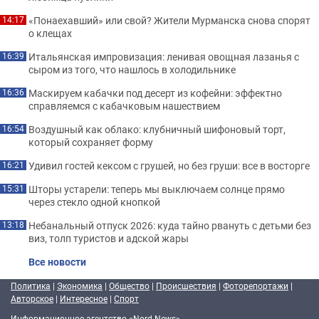
«Понаехавший» или свой? Жители Мурманска снова спорят
14:17
о клещах
Итальянская импровизация: ленивая овощная лазанья с
16:39
сыром из того, что нашлось в холодильнике
Маскируем кабачки под десерт из кофейни: эффектно
16:36
справляемся с кабачковым нашествием
Воздушный как облако: клубничный шифоновый торт,
16:54
который сохраняет форму
Удивил гостей кексом с грушей, но без груши: все в восторге
16:21
Шторы устарели: теперь мы выключаем солнце прямо
15:31
через стекло одной кнопкой
Небанальный отпуск 2026: куда тайно рвануть с детьми без
13:18
виз, толп туристов и адской жары
Все новости
Политика
|
Экономика
|
Общество
|
Происшествия
|
Фоторепортажи
|
Авторское
|
Интересное
|
Спорт
Информационное агентство «Nord-News»