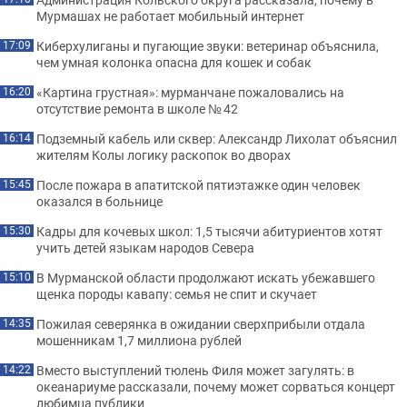
Мурмашах не работает мобильный интернет
Киберхулиганы и пугающие звуки: ветеринар объяснила,
17:09
чем умная колонка опасна для кошек и собак
«Картина грустная»: мурманчане пожаловались на
16:20
отсутствие ремонта в школе № 42
Подземный кабель или сквер: Александр Лихолат объяснил
16:14
жителям Колы логику раскопок во дворах
После пожара в апатитской пятиэтажке один человек
15:45
оказался в больнице
Кадры для кочевых школ: 1,5 тысячи абитуриентов хотят
15:30
учить детей языкам народов Севера
В Мурманской области продолжают искать убежавшего
15:10
щенка породы кавапу: семья не спит и скучает
Пожилая северянка в ожидании сверхприбыли отдала
14:35
мошенникам 1,7 миллиона рублей
Вместо выступлений тюлень Филя может загулять: в
14:22
океанариуме рассказали, почему может сорваться концерт
любимца публики