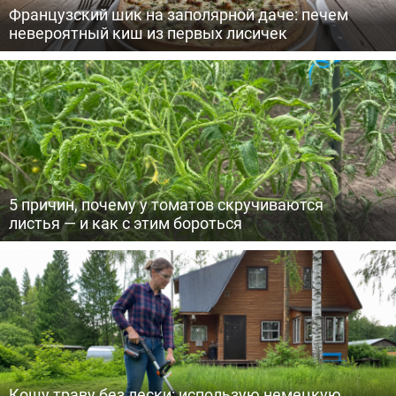
Французский шик на заполярной даче: печем
невероятный киш из первых лисичек
5 причин, почему у томатов скручиваются
листья — и как с этим бороться
Кошу траву без лески: использую немецкую