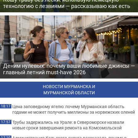
технологию с лезвиями — рассказываю как есть
Деним нулевых: почему ваши любимые джинсы —
главный летний must-have 2026
НОВОСТИ МУРМАНСКА И
МУРМАНСКОЙ ОБЛАСТИ
Цена заповедному ягелю: почему Мурманская область
18:17
годами не может получить миллионы за норвежских оленей
Трубы задержались на Урале: в Североморске назвали
17:57
новые сроки завершения ремонта на Комсомольской
Администрация Кольского округа рассказала, почему в
17:10