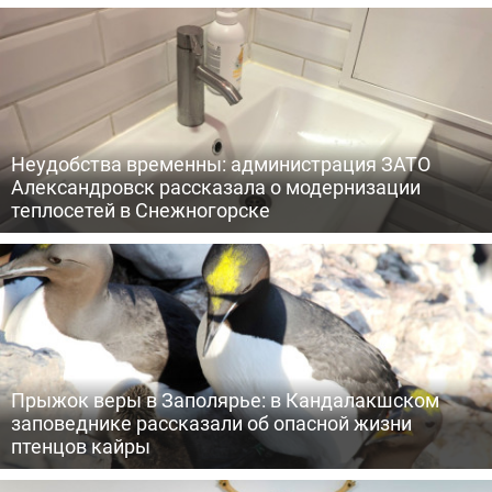
Неудобства временны: администрация ЗАТО
Александровск рассказала о модернизации
теплосетей в Снежногорске
Прыжок веры в Заполярье: в Кандалакшском
заповеднике рассказали об опасной жизни
птенцов кайры