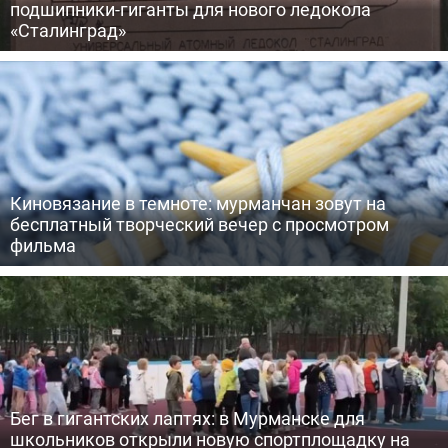
подшипники-гиганты для нового ледокола
«Сталинград»
Киновязание в темноте: мурманчан зовут на
бесплатный творческий вечер с просмотром
фильма
Бег в гигантских лаптях: в Мурманске для
школьников открыли новую спортплощадку на