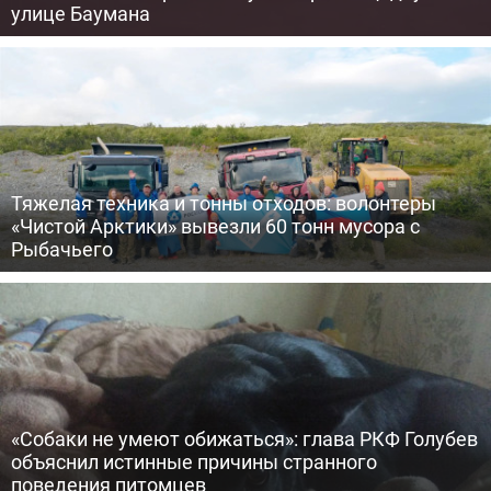
улице Баумана
Тяжелая техника и тонны отходов: волонтеры
«Чистой Арктики» вывезли 60 тонн мусора с
Рыбачьего
«Собаки не умеют обижаться»: глава РКФ Голубев
объяснил истинные причины странного
поведения питомцев