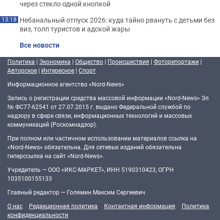
через стекло одной кнопкой
Небанальный отпуск 2026: куда тайно рвануть с детьми без
13:18
виз, толп туристов и адской жары
Все новости
Политика
|
Экономика
|
Общество
|
Происшествия
|
Фоторепортажи
|
Авторское
|
Интересное
|
Спорт
Информационное агентство «Nord-News»
Запись о регистрации средства массовой информации «Nord-News» Эл
№ ФС77-62541 от 27.07.2015 г. выдано Федеральной службой по
надзору в сфере связи, информационных технологий и массовых
коммуникаций (Роскомнадзор).
При полном или частичном использовании материалов ссылка на
«Nord-News» обязательна. Для сетевых изданий обязательна
гиперссылка на сайт «Nord-News».
Учредитель — ООО «ИКС-МАРКЕТ», ИНН 5190310423, ОГРН
1035100155133
Главный редактор — Голямин Максим Сергеевич
О нас
Редакционная политика
Контактная информация
Политика
конфиденциальности