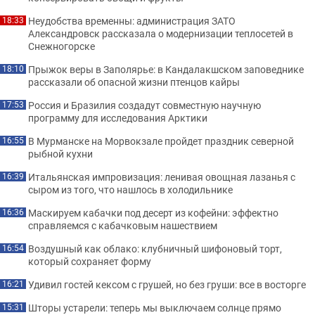
Неудобства временны: администрация ЗАТО
18:33
Александровск рассказала о модернизации теплосетей в
Снежногорске
Прыжок веры в Заполярье: в Кандалакшском заповеднике
18:10
рассказали об опасной жизни птенцов кайры
Россия и Бразилия создадут совместную научную
17:53
программу для исследования Арктики
В Мурманске на Морвокзале пройдет праздник северной
16:55
рыбной кухни
Итальянская импровизация: ленивая овощная лазанья с
16:39
сыром из того, что нашлось в холодильнике
Маскируем кабачки под десерт из кофейни: эффектно
16:36
справляемся с кабачковым нашествием
Воздушный как облако: клубничный шифоновый торт,
16:54
который сохраняет форму
Удивил гостей кексом с грушей, но без груши: все в восторге
16:21
Шторы устарели: теперь мы выключаем солнце прямо
15:31