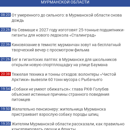
МУРМАНСКОЙ ОБЛАСТИ
От умеренного до сильного: в Мурманской области снова
08:20
дождь
На Севмаше к 2027 году изготовят 25-тонные подшипники-
23:26
гиганты для нового ледокола «Сталинград»
Киновязание в темноте: мурманчан зовут на бесплатный
22:36
творческий вечер с просмотром фильма
Бег в гигантских лаптях: в Мурманске для школьников
21:26
открыли новую спортплощадку на улице Баумана
Тяжелая техника и тонны отходов: волонтеры «Чистой
20:38
Арктики» вывезли 60 тонн мусора с Рыбачьего
«Собаки не умеют обижаться»: глава РКФ Голубев
19:54
объяснил истинные причины странного поведения
питомцев
Желательно пенсионеру: жительница Мурманска
19:50
пристраивает взрослую собаку породы шпиц
Жителям Мурманской области рассказали, как правильно
19:35
консервировать овощи и фрукты