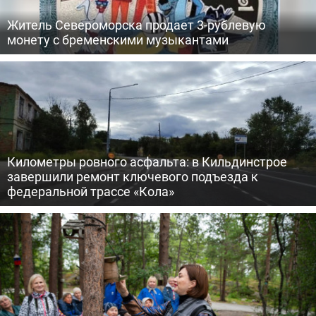
Житель Североморска продает 3-рублевую
монету с бременскими музыкантами
Километры ровного асфальта: в Кильдинстрое
завершили ремонт ключевого подъезда к
федеральной трассе «Кола»