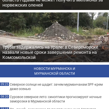
норвежских оленей
Трубы задержались на Урале: в Североморске
назвали новые сроки завершения ремонта на
Комсомольской
НОВОСТИ МУРМАНСКА И
МУРМАНСКОЙ ОБЛАСТИ
Северное солнце не щадит: зачем мурманчанам SPF-крем
09:25
даже осенью
Суровое северное лето: синоптики прогнозируют ночные
08:20
заморозки в Мурманской области
23:15