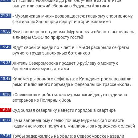
От «синей» экономики до рангов: ученые из Апатитов
выпустили свежий сборник о будущем Арктики
«Мурманская миля» возвращается: главному спортивному
21:25
фестивалю Заполярья вернут историческое имя
Бум заполярного туризма: Мурманская область вырвалась
19:56
в лидеры СЗФО по приросту гостей
Ждут своей очереди по 7 лет: в ПАБСИ раскрыли секреты
19:49
ручного труда заполярных ботаников
Житель Североморска продает 3-рублевую монету с
19:35
бременскими музыкантами
Километры ровного асфальта: в Кильдинстрое завершили
18:48
ремонт ключевого подъезда к федеральной трассе «Кола»
«Снежинка» и роботы: как мурманский депутат удивила
18:38
ветеранов из Полярных Зорь
Суд обязал северянку навести порядок в квартире
18:33
Цена заповедному ягелю: почему Мурманская область
18:17
годами не может получить миллионы за норвежских оленей
Трубы задержались на Урале: в Североморске назвали
17:57