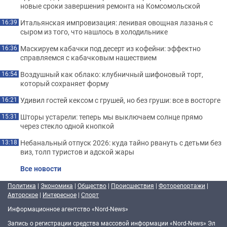
новые сроки завершения ремонта на Комсомольской
Итальянская импровизация: ленивая овощная лазанья с
16:39
сыром из того, что нашлось в холодильнике
Маскируем кабачки под десерт из кофейни: эффектно
16:36
справляемся с кабачковым нашествием
Воздушный как облако: клубничный шифоновый торт,
16:54
который сохраняет форму
Удивил гостей кексом с грушей, но без груши: все в восторге
16:21
Шторы устарели: теперь мы выключаем солнце прямо
15:31
через стекло одной кнопкой
Небанальный отпуск 2026: куда тайно рвануть с детьми без
13:18
виз, толп туристов и адской жары
Все новости
Политика
|
Экономика
|
Общество
|
Происшествия
|
Фоторепортажи
|
Авторское
|
Интересное
|
Спорт
Информационное агентство «Nord-News»
Запись о регистрации средства массовой информации «Nord-News» Эл