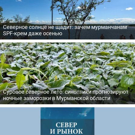
Северное солнце не щадит: зачем мурманчанам
SPF-крем даже осенью
Суровое северное лето: синоптики прогнозируют
ночные заморозки в Мурманской области