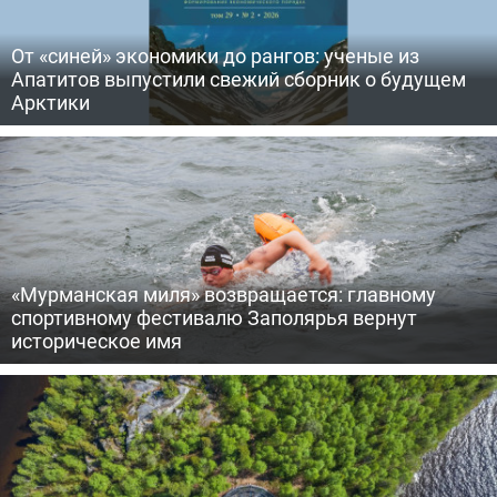
От «синей» экономики до рангов: ученые из
Апатитов выпустили свежий сборник о будущем
Арктики
«Мурманская миля» возвращается: главному
спортивному фестивалю Заполярья вернут
историческое имя