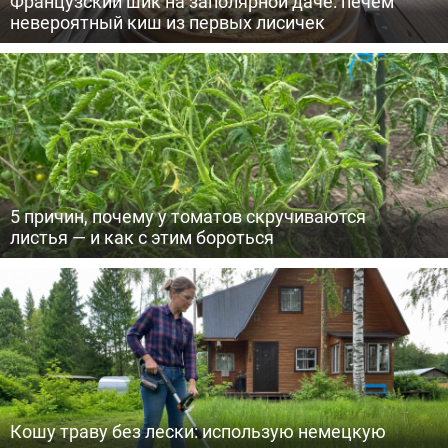
Французский шик на заполярной даче: печем
невероятный киш из первых лисичек
5 причин, почему у томатов скручиваются
листья — и как с этим бороться
Кошу траву без лески: использую немецкую