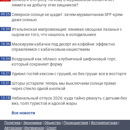
лимита на добычу этих хищников?
Северное солнце не щадит: зачем мурманчанам SPF-крем
09:25
даже осенью
Итальянская импровизация: ленивая овощная лазанья с
16:39
сыром из того, что нашлось в холодильнике
Маскируем кабачки под десерт из кофейни: эффектно
16:36
справляемся с кабачковым нашествием
Воздушный как облако: клубничный шифоновый торт,
16:54
который сохраняет форму
Удивил гостей кексом с грушей, но без груши: все в восторге
16:21
Шторы устарели: теперь мы выключаем солнце прямо
15:31
через стекло одной кнопкой
Небанальный отпуск 2026: куда тайно рвануть с детьми без
13:18
виз, толп туристов и адской жары
Все новости
Политика
|
Экономика
|
Общество
|
Происшествия
|
Фоторепортажи
|
Авторское
|
Интересное
|
Спорт