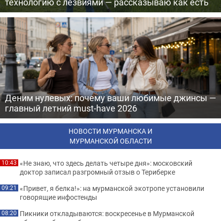
технологию с лезвиями — рассказываю как есть
Деним нулевых: почему ваши любимые джинсы —
главный летний must-have 2026
НОВОСТИ МУРМАНСКА И
МУРМАНСКОЙ ОБЛАСТИ
«Не знаю, что здесь делать четыре дня»: московский
10:43
доктор записал разгромный отзыв о Териберке
«Привет, я белка!»: на мурманской экотропе установили
09:21
говорящие инфостенды
Пикники откладываются: воскресенье в Мурманской
08:20