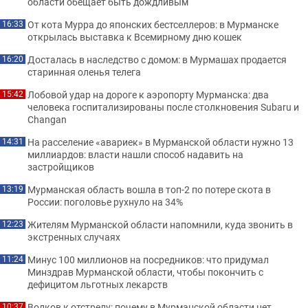
области обещает быть дождливым
От кота Мурра до японских бестселлеров: в Мурманске
16:33
открылась выставка к Всемирному дню кошек
Досталась в наследство с домом: в Мурмашах продается
16:20
старинная оленья телега
Лобовой удар на дороге к аэропорту Мурманска: два
15:42
человека госпитализированы после столкновения Subaru и
Changan
На расселение «авариек» в Мурманской области нужно 13
14:31
миллиардов: власти нашли способ надавить на
застройщиков
Мурманская область вошла в топ-2 по потере скота в
13:19
России: поголовье рухнуло на 34%
Жителям Мурманской области напомнили, куда звонить в
12:23
экстренных случаях
Минус 100 миллионов на посредников: что придумал
11:24
Минздрав Мурманской области, чтобы покончить с
дефицитом льготных лекарств
Волков к отстрелу: почему в Мурманской области нет
10:37