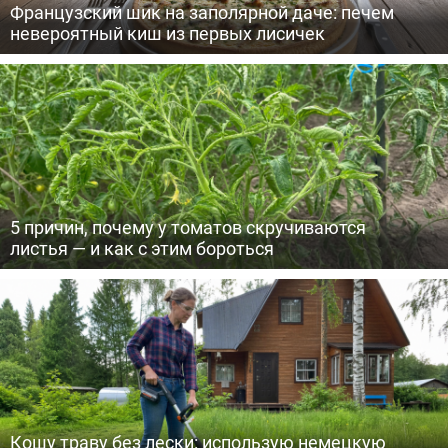
Французский шик на заполярной даче: печем
невероятный киш из первых лисичек
5 причин, почему у томатов скручиваются
листья — и как с этим бороться
Кошу траву без лески: использую немецкую