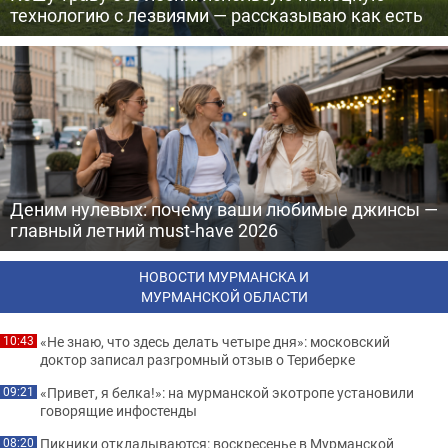
технологию с лезвиями — рассказываю как есть
Деним нулевых: почему ваши любимые джинсы —
главный летний must-have 2026
НОВОСТИ МУРМАНСКА И
МУРМАНСКОЙ ОБЛАСТИ
«Не знаю, что здесь делать четыре дня»: московский
10:43
доктор записал разгромный отзыв о Териберке
«Привет, я белка!»: на мурманской экотропе установили
09:21
говорящие инфостенды
Пикники откладываются: воскресенье в Мурманской
08:20