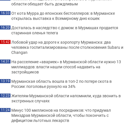
области обещает быть дождливым
От кота Мурра до японских бестселлеров: в Мурманске
16:33
открылась выставка к Всемирному дню кошек
Досталась в наследство с домом: в Мурмашах продается
16:20
старинная оленья телега
Лобовой удар на дороге к аэропорту Мурманска: два
15:42
человека госпитализированы после столкновения Subaru и
Changan
На расселение «авариек» в Мурманской области нужно 13
14:31
миллиардов: власти нашли способ надавить на
застройщиков
Мурманская область вошла в топ-2 по потере скота в
13:19
России: поголовье рухнуло на 34%
Жителям Мурманской области напомнили, куда звонить в
12:23
экстренных случаях
Минус 100 миллионов на посредников: что придумал
11:24
Минздрав Мурманской области, чтобы покончить с
дефицитом льготных лекарств