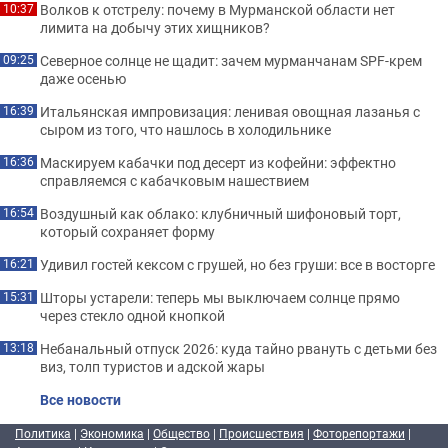
Волков к отстрелу: почему в Мурманской области нет
10:37
лимита на добычу этих хищников?
Северное солнце не щадит: зачем мурманчанам SPF-крем
09:25
даже осенью
Итальянская импровизация: ленивая овощная лазанья с
16:39
сыром из того, что нашлось в холодильнике
Маскируем кабачки под десерт из кофейни: эффектно
16:36
справляемся с кабачковым нашествием
Воздушный как облако: клубничный шифоновый торт,
16:54
который сохраняет форму
Удивил гостей кексом с грушей, но без груши: все в восторге
16:21
Шторы устарели: теперь мы выключаем солнце прямо
15:31
через стекло одной кнопкой
Небанальный отпуск 2026: куда тайно рвануть с детьми без
13:18
виз, толп туристов и адской жары
Все новости
Политика
|
Экономика
|
Общество
|
Происшествия
|
Фоторепортажи
|