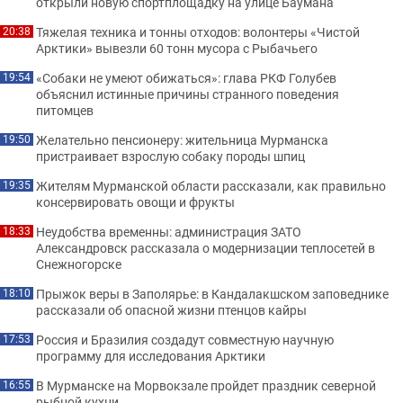
открыли новую спортплощадку на улице Баумана
Тяжелая техника и тонны отходов: волонтеры «Чистой
20:38
Арктики» вывезли 60 тонн мусора с Рыбачьего
«Собаки не умеют обижаться»: глава РКФ Голубев
19:54
объяснил истинные причины странного поведения
питомцев
Желательно пенсионеру: жительница Мурманска
19:50
пристраивает взрослую собаку породы шпиц
Жителям Мурманской области рассказали, как правильно
19:35
консервировать овощи и фрукты
Неудобства временны: администрация ЗАТО
18:33
Александровск рассказала о модернизации теплосетей в
Снежногорске
Прыжок веры в Заполярье: в Кандалакшском заповеднике
18:10
рассказали об опасной жизни птенцов кайры
Россия и Бразилия создадут совместную научную
17:53
программу для исследования Арктики
В Мурманске на Морвокзале пройдет праздник северной
16:55
рыбной кухни