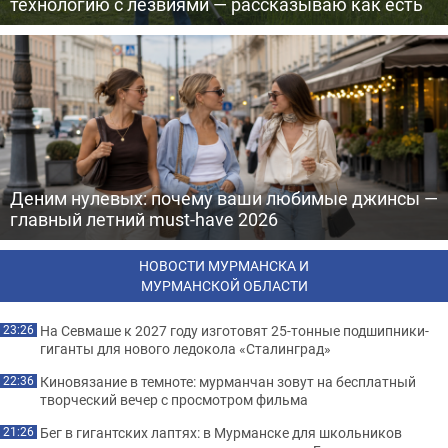
технологию с лезвиями — рассказываю как есть
Деним нулевых: почему ваши любимые джинсы —
главный летний must-have 2026
НОВОСТИ МУРМАНСКА И
МУРМАНСКОЙ ОБЛАСТИ
На Севмаше к 2027 году изготовят 25-тонные подшипники-
23:26
гиганты для нового ледокола «Сталинград»
Киновязание в темноте: мурманчан зовут на бесплатный
22:36
творческий вечер с просмотром фильма
Бег в гигантских лаптях: в Мурманске для школьников
21:26