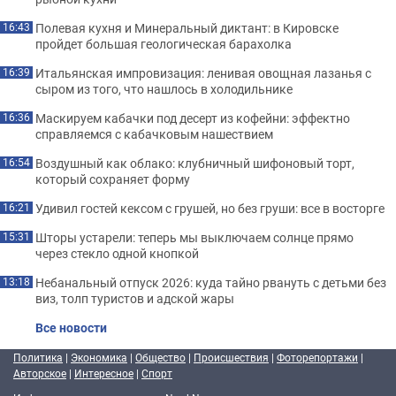
Полевая кухня и Минеральный диктант: в Кировске
16:43
пройдет большая геологическая барахолка
Итальянская импровизация: ленивая овощная лазанья с
16:39
сыром из того, что нашлось в холодильнике
Маскируем кабачки под десерт из кофейни: эффектно
16:36
справляемся с кабачковым нашествием
Воздушный как облако: клубничный шифоновый торт,
16:54
который сохраняет форму
Удивил гостей кексом с грушей, но без груши: все в восторге
16:21
Шторы устарели: теперь мы выключаем солнце прямо
15:31
через стекло одной кнопкой
Небанальный отпуск 2026: куда тайно рвануть с детьми без
13:18
виз, толп туристов и адской жары
Все новости
Политика
|
Экономика
|
Общество
|
Происшествия
|
Фоторепортажи
|
Авторское
|
Интересное
|
Спорт