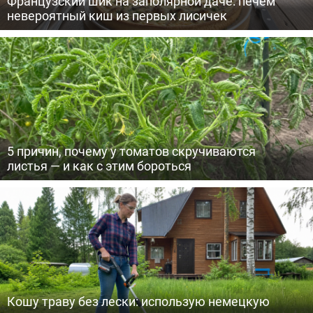
Французский шик на заполярной даче: печем
невероятный киш из первых лисичек
5 причин, почему у томатов скручиваются
листья — и как с этим бороться
Кошу траву без лески: использую немецкую