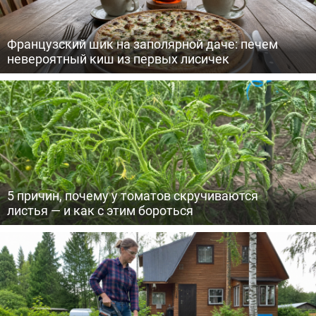
Французский шик на заполярной даче: печем
невероятный киш из первых лисичек
5 причин, почему у томатов скручиваются
листья — и как с этим бороться