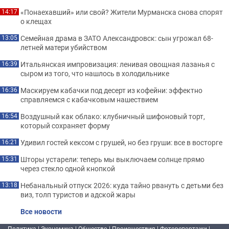
«Понаехавший» или свой? Жители Мурманска снова спорят
14:17
о клещах
Семейная драма в ЗАТО Александровск: сын угрожал 68-
13:05
летней матери убийством
Итальянская импровизация: ленивая овощная лазанья с
16:39
сыром из того, что нашлось в холодильнике
Маскируем кабачки под десерт из кофейни: эффектно
16:36
справляемся с кабачковым нашествием
Воздушный как облако: клубничный шифоновый торт,
16:54
который сохраняет форму
Удивил гостей кексом с грушей, но без груши: все в восторге
16:21
Шторы устарели: теперь мы выключаем солнце прямо
15:31
через стекло одной кнопкой
Небанальный отпуск 2026: куда тайно рвануть с детьми без
13:18
виз, толп туристов и адской жары
Все новости
Политика
|
Экономика
|
Общество
|
Происшествия
|
Фоторепортажи
|