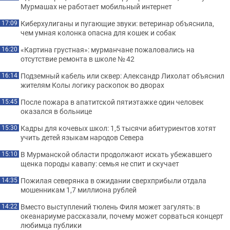
Мурмашах не работает мобильный интернет
Киберхулиганы и пугающие звуки: ветеринар объяснила,
17:09
чем умная колонка опасна для кошек и собак
«Картина грустная»: мурманчане пожаловались на
16:20
отсутствие ремонта в школе № 42
Подземный кабель или сквер: Александр Лихолат объяснил
16:14
жителям Колы логику раскопок во дворах
После пожара в апатитской пятиэтажке один человек
15:45
оказался в больнице
Кадры для кочевых школ: 1,5 тысячи абитуриентов хотят
15:30
учить детей языкам народов Севера
В Мурманской области продолжают искать убежавшего
15:10
щенка породы кавапу: семья не спит и скучает
Пожилая северянка в ожидании сверхприбыли отдала
14:35
мошенникам 1,7 миллиона рублей
Вместо выступлений тюлень Филя может загулять: в
14:22
океанариуме рассказали, почему может сорваться концерт
любимца публики