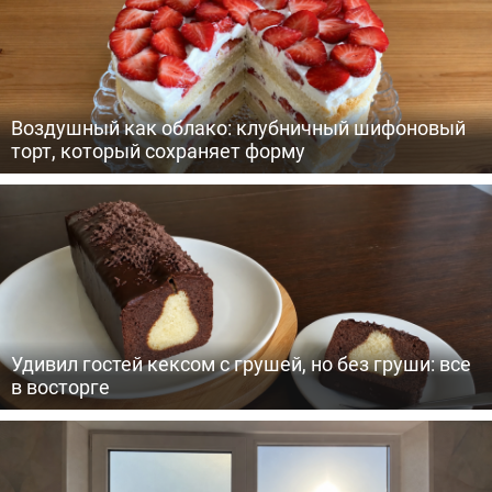
Воздушный как облако: клубничный шифоновый
торт, который сохраняет форму
Удивил гостей кексом с грушей, но без груши: все
в восторге