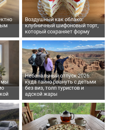
ектно
Воздушный как облако:
вым
клубничный шифоновый торт,
который сохраняет форму
Небанальный отпуск 2026:
ь мы
куда тайно рвануть с детьми
мо
без виз, толп туристов и
пкой
адской жары