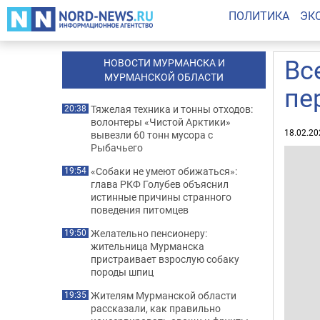
ПОЛИТИКА
ЭК
Вс
НОВОСТИ МУРМАНСКА И
МУРМАНСКОЙ ОБЛАСТИ
пе
Тяжелая техника и тонны отходов:
20:38
волонтеры «Чистой Арктики»
18.02.20
вывезли 60 тонн мусора с
Рыбачьего
«Собаки не умеют обижаться»:
19:54
глава РКФ Голубев объяснил
истинные причины странного
поведения питомцев
Желательно пенсионеру:
19:50
жительница Мурманска
пристраивает взрослую собаку
породы шпиц
Жителям Мурманской области
19:35
рассказали, как правильно