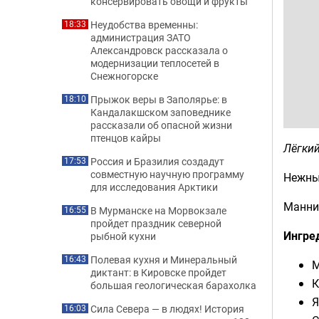
консервировать овощи и фрукты
Неудобства временны:
18:33
администрация ЗАТО
Александровск рассказала о
модернизации теплосетей в
Снежногорске
Прыжок веры в Заполярье: в
18:10
Кандалакшском заповеднике
рассказали об опасной жизни
птенцов кайры
Лёгкий
Россия и Бразилия создадут
17:53
совместную научную программу
Нежный
для исследования Арктики
Манни
В Мурманске на Морвокзале
16:55
пройдет праздник северной
Ингре
рыбной кухни
Полевая кухня и Минеральный
16:43
М
диктант: в Кировске пройдет
К
большая геологическая барахолка
Я
Сила Севера — в людях! История
16:03