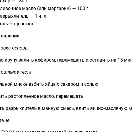
ахар — 180 г
ливочное масло (или маргарин) — 100 г
азрыхлитель — 1 ч. л.
оль — щепотка
товление
товка основы
 крупу залить кефиром, перемешать и оставить на 15 мин
овление теста
льной миске взбить яйца с сахаром и солью.
ить растопленное масло, перемешать.
ть разрыхлитель в манную смесь, влить яично-масляную м
ание