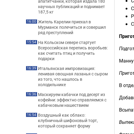
С
апатитчанки, которая издала 180
научных публикаций и поднимает
С
187,5 кг
Р
Житель Карелии приехал в
16:00
С
Мурманск полечиться и совершил
ряд преступлений
Приго
На Кольском севере стартует
15:54
Всероссийская перепись воробьев:
Подго
как считать птиц и получить
подарки
Манную
Итальянская импровизация:
16:39
Пригот
ленивая овощная лазанья с сыром
из того, что нашлось в
холодильнике
В отде
Маскируем кабачки под десерт из
16:36
Добав
кофейни: эффектно справляемся с
кабачковым нашествием
Всыпа
Воздушный как облако:
16:54
клубничный шифоновый торт,
Выпек
который сохраняет форму