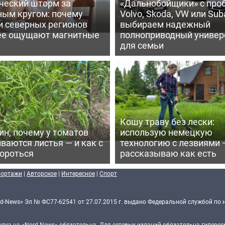
ческий шторм за
«Дальнобойщики» с про
ным кругом: почему
Volvo, Skoda, VW или Suba
и северных регионов
выбираем надежный
ее ощущают магнитные
полноприводный универ
для семьи
Кошу траву без лески:
ин, почему у томатов
использую немецкую
ваются листья — и как с
технологию с лезвиями 
бороться
рассказываю как есть
портажи
|
Авторское
|
Интересное
|
Спорт
d-News» Эл № ФС77-62541 от 27.07.2015 г. выдано Федеральной службой по 
ка на «Nord-News» обязательна. Для сетевых изданий обязательна гиперссы