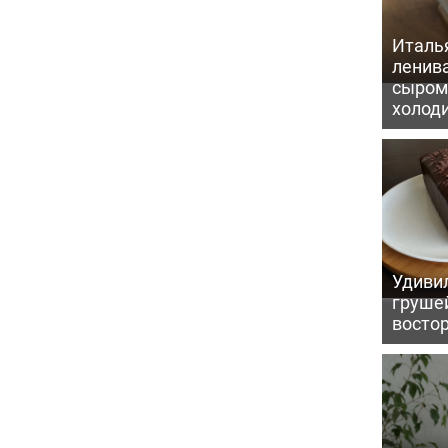
Италь
ленив
сыром 
холод
Удивил
грушей
восто