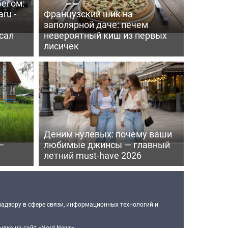
бегом:
ru -
Французский шик на
заполярной даче: печем
сал
невероятный киш из первых
лисичек
Деним нулевых: почему ваши
—
любимые джинсы — главный
летний must-have 2026
надзору в сфере связи, информационных технологий и
лка на сайт «Nord-News».