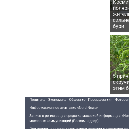
Косми
поляр
жител
сильн
бури
5 прич
скручи
этим 
Политика
|
Экономика
|
Общество
|
Происшествия
|
Фоторе
Информационное агентство «Nord-News»
Запись о регистрации средства массовой информации «Nor
массовых коммуникаций (Роскомнадзор).
При полном или частичном использовании материалов ссыл