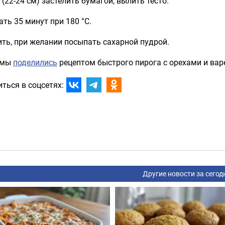
(22-24 см) застелить бумагой, вылить тесто.
ть 35 минут при 180 °C.
ть, при желании посыпать сахарной пудрой.
 мы
поделились
рецептом быстрого пирога с орехами и вар
ться в соцсетях:
Другие новости за сегод