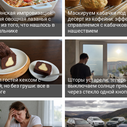
янская импровизация:
Маскируем кабачки под
ая овощная лазанья с
десерт из кофейни: эфф
из того, что нашлось в
справляемся с кабачко
ильнике
нашествием
 гостей кексом с
Шторы устарели: тепер
, но без груши: все в
выключаем солнце пря
рге
через стекло одной кно