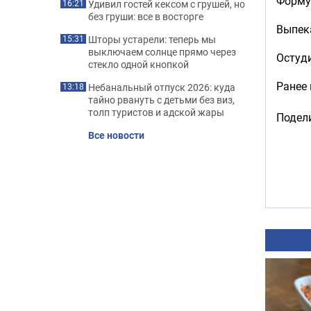
Форму 
Удивил гостей кексом с грушей, но
16:21
без груши: все в восторге
Выпека
Шторы устарели: теперь мы
15:31
выключаем солнце прямо через
Остуди
стекло одной кнопкой
Ранее
Небанальный отпуск 2026: куда
13:18
тайно рвануть с детьми без виз,
толп туристов и адской жары
Подели
Все новости