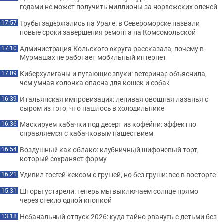
годами не может получить миллионы за норвежских оленей
Трубы задержались на Урале: в Североморске назвали
17:57
новые сроки завершения ремонта на Комсомольской
Администрация Кольского округа рассказала, почему в
17:10
Мурмашах не работает мобильный интернет
Киберхулиганы и пугающие звуки: ветеринар объяснила,
17:09
чем умная колонка опасна для кошек и собак
Итальянская импровизация: ленивая овощная лазанья с
16:39
сыром из того, что нашлось в холодильнике
Маскируем кабачки под десерт из кофейни: эффектно
16:36
справляемся с кабачковым нашествием
Воздушный как облако: клубничный шифоновый торт,
16:54
который сохраняет форму
Удивил гостей кексом с грушей, но без груши: все в восторге
16:21
Шторы устарели: теперь мы выключаем солнце прямо
15:31
через стекло одной кнопкой
Небанальный отпуск 2026: куда тайно рвануть с детьми без
13:18