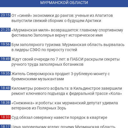
МУРМАНСКОЙ ОБЛАСТИ
От «синей» экономики до рангов: ученые из Апатитов
23:15
выпустили свежий сборник о будущем Арктики
«Мурманская миля» возвращается: главному спортивному
21:25
фестивалю Заполярья вернут историческое имя
Бум заполярного туризма: Мурманская область вырвалась
19:56
в лидеры СЗФО по приросту гостей
Ждут своей очереди по 7 лет: в ПАБСИ раскрыли секреты
19:49
ручного труда заполярных ботаников
Житель Североморска продает 3-рублевую монету с
19:35
бременскими музыкантами
Километры ровного асфальта: в Кильдинстрое завершили
18:48
ремонт ключевого подъезда к федеральной трассе «Кола»
«Снежинка» и роботы: как мурманский депутат удивила
18:38
ветеранов из Полярных Зорь
Суд обязал северянку навести порядок в квартире
18:33
Цена заповедному ягелю: почему Мурманская область
18:17