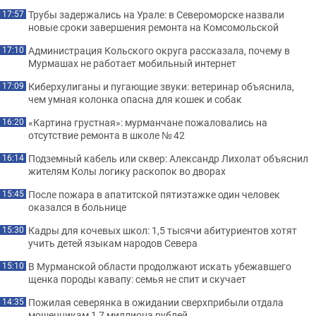
Трубы задержались на Урале: в Североморске назвали
17:57
новые сроки завершения ремонта на Комсомольской
Администрация Кольского округа рассказала, почему в
17:10
Мурмашах не работает мобильный интернет
Киберхулиганы и пугающие звуки: ветеринар объяснила,
17:09
чем умная колонка опасна для кошек и собак
«Картина грустная»: мурманчане пожаловались на
16:20
отсутствие ремонта в школе № 42
Подземный кабель или сквер: Александр Лихолат объяснил
16:14
жителям Колы логику раскопок во дворах
После пожара в апатитской пятиэтажке один человек
15:45
оказался в больнице
Кадры для кочевых школ: 1,5 тысячи абитуриентов хотят
15:30
учить детей языкам народов Севера
В Мурманской области продолжают искать убежавшего
15:10
щенка породы кавапу: семья не спит и скучает
Пожилая северянка в ожидании сверхприбыли отдала
14:35
мошенникам 1,7 миллиона рублей