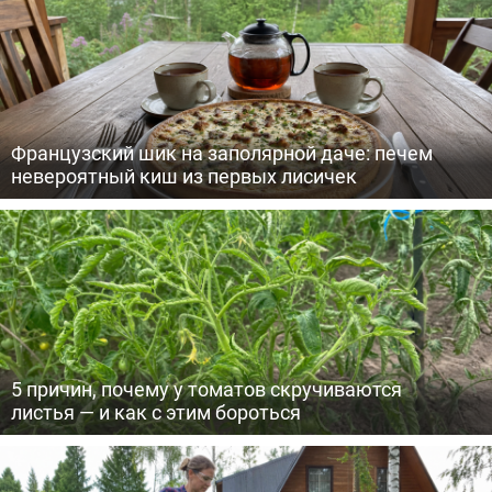
Французский шик на заполярной даче: печем
невероятный киш из первых лисичек
5 причин, почему у томатов скручиваются
листья — и как с этим бороться