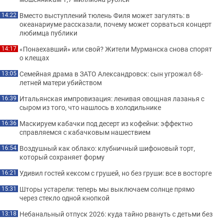
Вместо выступлений тюлень Филя может загулять: в
14:22
океанариуме рассказали, почему может сорваться концерт
любимца публики
«Понаехавший» или свой? Жители Мурманска снова спорят
14:17
о клещах
Семейная драма в ЗАТО Александровск: сын угрожал 68-
13:05
летней матери убийством
Итальянская импровизация: ленивая овощная лазанья с
16:39
сыром из того, что нашлось в холодильнике
Маскируем кабачки под десерт из кофейни: эффектно
16:36
справляемся с кабачковым нашествием
Воздушный как облако: клубничный шифоновый торт,
16:54
который сохраняет форму
Удивил гостей кексом с грушей, но без груши: все в восторге
16:21
Шторы устарели: теперь мы выключаем солнце прямо
15:31
через стекло одной кнопкой
Небанальный отпуск 2026: куда тайно рвануть с детьми без
13:18