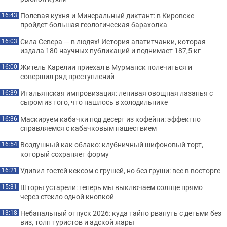
Полевая кухня и Минеральный диктант: в Кировске
16:43
пройдет большая геологическая барахолка
Сила Севера — в людях! История апатитчанки, которая
16:03
издала 180 научных публикаций и поднимает 187,5 кг
Житель Карелии приехал в Мурманск полечиться и
16:00
совершил ряд преступлений
Итальянская импровизация: ленивая овощная лазанья с
16:39
сыром из того, что нашлось в холодильнике
Маскируем кабачки под десерт из кофейни: эффектно
16:36
справляемся с кабачковым нашествием
Воздушный как облако: клубничный шифоновый торт,
16:54
который сохраняет форму
Удивил гостей кексом с грушей, но без груши: все в восторге
16:21
Шторы устарели: теперь мы выключаем солнце прямо
15:31
через стекло одной кнопкой
Небанальный отпуск 2026: куда тайно рвануть с детьми без
13:18
виз, толп туристов и адской жары