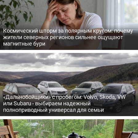
Космический шторм за полярным кругом: почему
жители северных регионов сильнее ощущают
магнитные бури
«Дальнобойщики» с пробегом: Volvo, Skoda, VW
или Subaru - выбираем надежный
полноприводный универсал для семьи