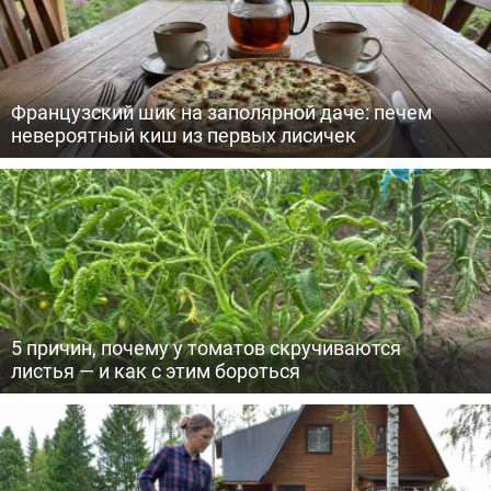
Французский шик на заполярной даче: печем
невероятный киш из первых лисичек
5 причин, почему у томатов скручиваются
листья — и как с этим бороться