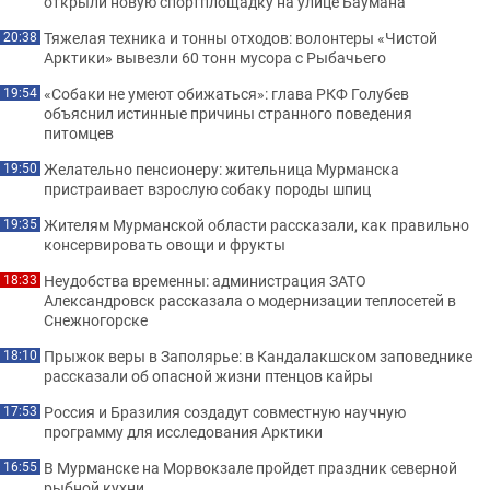
открыли новую спортплощадку на улице Баумана
Тяжелая техника и тонны отходов: волонтеры «Чистой
20:38
Арктики» вывезли 60 тонн мусора с Рыбачьего
«Собаки не умеют обижаться»: глава РКФ Голубев
19:54
объяснил истинные причины странного поведения
питомцев
Желательно пенсионеру: жительница Мурманска
19:50
пристраивает взрослую собаку породы шпиц
Жителям Мурманской области рассказали, как правильно
19:35
консервировать овощи и фрукты
Неудобства временны: администрация ЗАТО
18:33
Александровск рассказала о модернизации теплосетей в
Снежногорске
Прыжок веры в Заполярье: в Кандалакшском заповеднике
18:10
рассказали об опасной жизни птенцов кайры
Россия и Бразилия создадут совместную научную
17:53
программу для исследования Арктики
В Мурманске на Морвокзале пройдет праздник северной
16:55
рыбной кухни