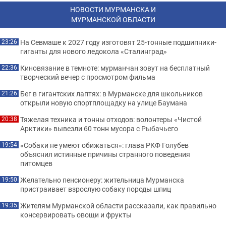
НОВОСТИ МУРМАНСКА И
МУРМАНСКОЙ ОБЛАСТИ
На Севмаше к 2027 году изготовят 25-тонные подшипники-
23:26
гиганты для нового ледокола «Сталинград»
Киновязание в темноте: мурманчан зовут на бесплатный
22:36
творческий вечер с просмотром фильма
Бег в гигантских лаптях: в Мурманске для школьников
21:26
открыли новую спортплощадку на улице Баумана
Тяжелая техника и тонны отходов: волонтеры «Чистой
20:38
Арктики» вывезли 60 тонн мусора с Рыбачьего
«Собаки не умеют обижаться»: глава РКФ Голубев
19:54
объяснил истинные причины странного поведения
питомцев
Желательно пенсионеру: жительница Мурманска
19:50
пристраивает взрослую собаку породы шпиц
Жителям Мурманской области рассказали, как правильно
19:35
консервировать овощи и фрукты