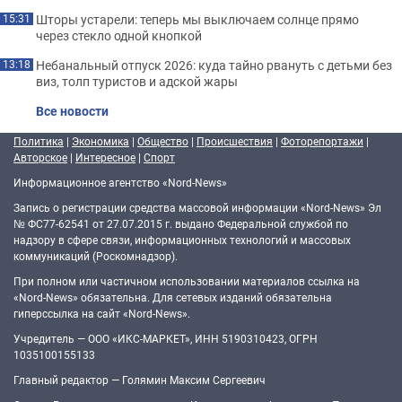
Шторы устарели: теперь мы выключаем солнце прямо
15:31
через стекло одной кнопкой
Небанальный отпуск 2026: куда тайно рвануть с детьми без
13:18
виз, толп туристов и адской жары
Все новости
Политика
|
Экономика
|
Общество
|
Происшествия
|
Фоторепортажи
|
Авторское
|
Интересное
|
Спорт
Информационное агентство «Nord-News»
Запись о регистрации средства массовой информации «Nord-News» Эл
№ ФС77-62541 от 27.07.2015 г. выдано Федеральной службой по
надзору в сфере связи, информационных технологий и массовых
коммуникаций (Роскомнадзор).
При полном или частичном использовании материалов ссылка на
«Nord-News» обязательна. Для сетевых изданий обязательна
гиперссылка на сайт «Nord-News».
Учредитель — ООО «ИКС-МАРКЕТ», ИНН 5190310423, ОГРН
1035100155133
Главный редактор — Голямин Максим Сергеевич