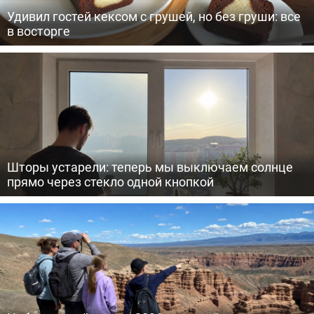
Удивил гостей кексом с грушей, но без груши: все
в восторге
Шторы устарели: теперь мы выключаем солнце
прямо через стекло одной кнопкой