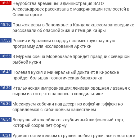
Неудобства временны: администрация ЗАТО
18:33
Александровск рассказала о модернизации теплосетей в
Снежногорске
Прыжок веры в Заполярье: в Кандалакшском заповеднике
18:10
рассказали об опасной жизни птенцов кайры
Россия и Бразилия создадут совместную научную
17:53
программу для исследования Арктики
В Мурманске на Морвокзале пройдет праздник северной
16:55
рыбной кухни
Полевая кухня и Минеральный диктант: в Кировске
16:43
пройдет большая геологическая барахолка
Итальянская импровизация: ленивая овощная лазанья с
16:39
сыром из того, что нашлось в холодильнике
Маскируем кабачки под десерт из кофейни: эффектно
16:36
справляемся с кабачковым нашествием
Воздушный как облако: клубничный шифоновый торт,
16:54
который сохраняет форму
Удивил гостей кексом с грушей, но без груши: все в восторге
16:21