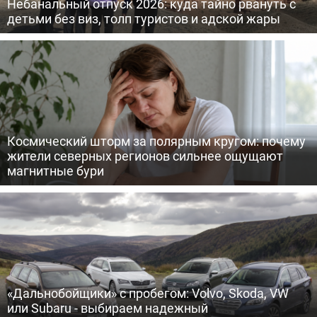
Небанальный отпуск 2026: куда тайно рвануть с
детьми без виз, толп туристов и адской жары
Космический шторм за полярным кругом: почему
жители северных регионов сильнее ощущают
магнитные бури
«Дальнобойщики» с пробегом: Volvo, Skoda, VW
или Subaru - выбираем надежный