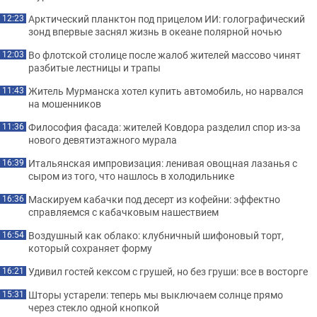
Арктический планктон под прицелом ИИ: голографический
12:23
зонд впервые заснял жизнь в океане полярной ночью
Во флотской столице после жалоб жителей массово чинят
12:03
разбитые лестницы и трапы
Житель Мурманска хотел купить автомобиль, но нарвался
11:43
на мошенников
Философия фасада: жителей Ковдора разделил спор из-за
11:36
нового девятиэтажного мурала
Итальянская импровизация: ленивая овощная лазанья с
16:39
сыром из того, что нашлось в холодильнике
Маскируем кабачки под десерт из кофейни: эффектно
16:36
справляемся с кабачковым нашествием
Воздушный как облако: клубничный шифоновый торт,
16:54
который сохраняет форму
Удивил гостей кексом с грушей, но без груши: все в восторге
16:21
Шторы устарели: теперь мы выключаем солнце прямо
15:31
через стекло одной кнопкой