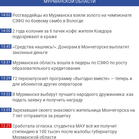
МУРМАНСКОЙ ОБЛАСТИ
Росгвардейцы из Мурманска взяли золото на чемпионате
14:02
СЗФО по боевому самбо в Вологде
2 года колонии за 6 пачек кофе: жителя Ковдора
14:00
подозревают в краже
«Средства нашлись!»: Донорам в Мончегорске выплатят
13:45
законные деньги
Мурманская область вошла в лидеры по СЗФО по росту
13:31
образовательного кредитования
Т2 перезапускает программу «Выгодно вместе» — теперь и
13:29
для абонентов других операторов
В Мурманске выберут лучшего народного дружинника: как
13:22
подать заявку и получить награду
Зарезавшая своего знакомого жительница Мончегорска на
13:05
7 лет отправится за решетку
Сработала огласка: студентка МАУ всё же получит
12:25
стипендию в 100 тысяч после жалобы губернатору
Мурманской области