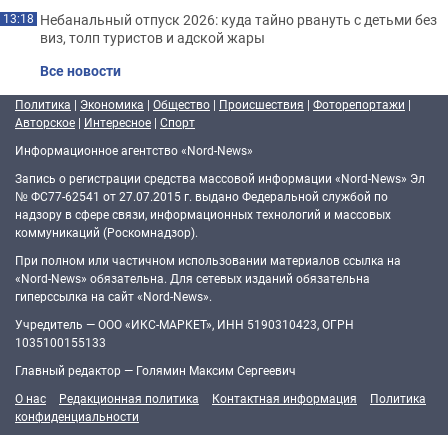
Небанальный отпуск 2026: куда тайно рвануть с детьми без
13:18
виз, толп туристов и адской жары
Все новости
Политика
|
Экономика
|
Общество
|
Происшествия
|
Фоторепортажи
|
Авторское
|
Интересное
|
Спорт
Информационное агентство «Nord-News»
Запись о регистрации средства массовой информации «Nord-News» Эл
№ ФС77-62541 от 27.07.2015 г. выдано Федеральной службой по
надзору в сфере связи, информационных технологий и массовых
коммуникаций (Роскомнадзор).
При полном или частичном использовании материалов ссылка на
«Nord-News» обязательна. Для сетевых изданий обязательна
гиперссылка на сайт «Nord-News».
Учредитель — ООО «ИКС-МАРКЕТ», ИНН 5190310423, ОГРН
1035100155133
Главный редактор — Голямин Максим Сергеевич
О нас
Редакционная политика
Контактная информация
Политика
конфиденциальности