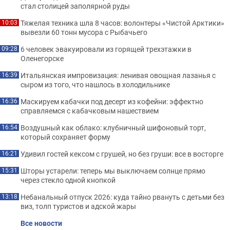
стал столицей заполярной руды
Тяжелая техника шла 8 часов: волонтеры «Чистой Арктики»
10:03
вывезли 60 тонн мусора с Рыбачьего
6 человек эвакуировали из горящей трехэтажки в
09:28
Оленегорске
Итальянская импровизация: ленивая овощная лазанья с
16:39
сыром из того, что нашлось в холодильнике
Маскируем кабачки под десерт из кофейни: эффектно
16:36
справляемся с кабачковым нашествием
Воздушный как облако: клубничный шифоновый торт,
16:54
который сохраняет форму
Удивил гостей кексом с грушей, но без груши: все в восторге
16:21
Шторы устарели: теперь мы выключаем солнце прямо
15:31
через стекло одной кнопкой
Небанальный отпуск 2026: куда тайно рвануть с детьми без
13:18
виз, толп туристов и адской жары
Все новости