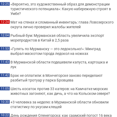
«Вероятно, это художественный образ для демонстрации
12:25
туристического потенциала»: Какую набережную строят в
Умбе?
Мат на стенах и сломанный инвентарь: глава Ловозерского
12:24
округа лично проверил жалобы жителей
Рыбный бум: Мурманская область увеличила экспорт
12:04
морепродуктов в Китай в 2,5 раза
«Гулять по Мурманску — это ледокольно!»: Минград
11:53
выбрал маскотом города ледокол на ножках
В Мурманской области подешевели капуста, картошка и
11:43
лук
Брак не оплатили: в Мончегорске заново переделают
11:42
разбитый тротуар у парка Бровцева
Шесть косаток против 33 катеров: на Камчатке морских
11:05
животных загоняют, как дичь, а что на Кольском севере?
+3 человека за неделю: в Мурманской области обновили
10:30
статистику по укусам клещей
День рождения Оленегорска: как саамский погост 16 века
10:22