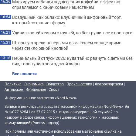
Маскируем кабачки под десерт из кофейни: эффектно
16:36
справляемся с кабачковым нашествием
Воздушный как облако: клубничный шифоновый торт,
16:54
который сохраняет форму
Удивил гостей кексом с грушей, но без груши: все в восторге
16:21
Шторы устарели: теперь мы выключаем солнце прямо
15:31
через стекло одной кнопкой
Небанальный отпуск 2026: куда тайно рвануть с детьми без
13:18
виз, толп туристов и адской жары
Все новости
Политика
|
Экономика
|
Общество
|
Происшествия
|
Фоторепортажи
|
Авторское
|
Интересное
|
Спорт
Информационное агентство «Nord-News»
Запись о регистрации средства массовой информации «Nord-News» Эл
№ ФС77-62541 от 27.07.2015 г. выдано Федеральной службой по
надзору в сфере связи, информационных технологий и массовых
коммуникаций (Роскомнадзор).
При полном или частичном использовании материалов ссылка на