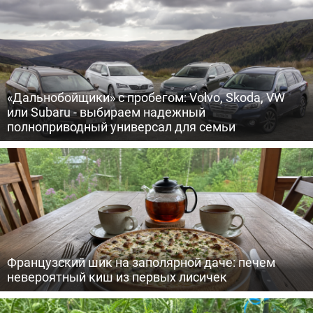
«Дальнобойщики» с пробегом: Volvo, Skoda, VW
или Subaru - выбираем надежный
полноприводный универсал для семьи
Французский шик на заполярной даче: печем
невероятный киш из первых лисичек