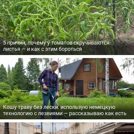
5 причин, почему у томатов скручиваются
листья — и как с этим бороться
Кошу траву без лески: использую немецкую
технологию с лезвиями — рассказываю как есть