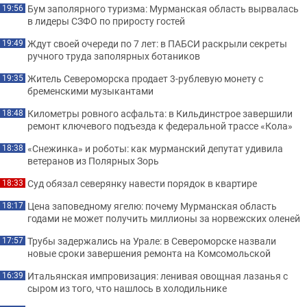
Бум заполярного туризма: Мурманская область вырвалась
19:56
в лидеры СЗФО по приросту гостей
Ждут своей очереди по 7 лет: в ПАБСИ раскрыли секреты
19:49
ручного труда заполярных ботаников
Житель Североморска продает 3-рублевую монету с
19:35
бременскими музыкантами
Километры ровного асфальта: в Кильдинстрое завершили
18:48
ремонт ключевого подъезда к федеральной трассе «Кола»
«Снежинка» и роботы: как мурманский депутат удивила
18:38
ветеранов из Полярных Зорь
Суд обязал северянку навести порядок в квартире
18:33
Цена заповедному ягелю: почему Мурманская область
18:17
годами не может получить миллионы за норвежских оленей
Трубы задержались на Урале: в Североморске назвали
17:57
новые сроки завершения ремонта на Комсомольской
Итальянская импровизация: ленивая овощная лазанья с
16:39
сыром из того, что нашлось в холодильнике