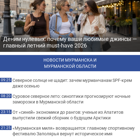
Деним нулевых: почему ваши любимые джинсы —
главный летний must-have 2026
НОВОСТИ МУРМАНСКА И
МУРМАНСКОЙ ОБЛАСТИ
Северное солнце не щадит: зачем мурманчанам SPF-крем
09:25
даже осенью
Суровое северное лето: синоптики прогнозируют ночные
08:20
заморозки в Мурманской области
От «синей» экономики до рангов: ученые из Апатитов
23:15
выпустили свежий сборник о будущем Арктики
«Мурманская миля» возвращается: главному спортивному
21:25
фестивалю Заполярья вернут историческое имя