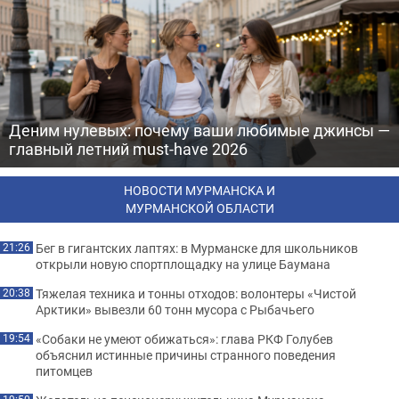
Деним нулевых: почему ваши любимые джинсы —
главный летний must-have 2026
НОВОСТИ МУРМАНСКА И
МУРМАНСКОЙ ОБЛАСТИ
Бег в гигантских лаптях: в Мурманске для школьников
21:26
открыли новую спортплощадку на улице Баумана
Тяжелая техника и тонны отходов: волонтеры «Чистой
20:38
Арктики» вывезли 60 тонн мусора с Рыбачьего
«Собаки не умеют обижаться»: глава РКФ Голубев
19:54
объяснил истинные причины странного поведения
питомцев