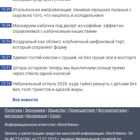
Итальянская импровизация: ленивая овощная лазанья с
16:39
сыром из того, что нашлось в холодильнике
Маскируем кабачки под десерт из кофейни: эффектно
16:36
справляемся с кабачковым нашествием
Воздушный как облако: клубничный шифоновый торт,
16:54
который сохраняет форму
Удивил гостей кексом с грушей, но без груши: все в восторге
16:21
Шторы устарели: теперь мы выключаем солнце прямо
15:31
через стекло одной кнопкой
Небанальный отпуск 2026: куда тайно рвануть с детьми без
13:18
виз, толп туристов и адской жары
Все новости
Политика
|
Экономика
|
Общество
|
Происшествия
|
Фоторепортажи
|
Авторское
|
Интересное
|
Спорт
Информационное агентство «Nord-News»
Запись о регистрации средства массовой информации «Nord-News» Эл
№ ФС77-62541 от 27.07.2015 г. выдано Федеральной службой по