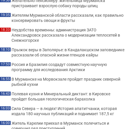
Желательно пенсионеру: жительница Мурманска
19:50
пристраивает взрослую собаку породы шпиц
Жителям Мурманской области рассказали, как правильно
19:35
консервировать овощи и фрукты
Неудобства временны: администрация ЗАТО
18:33
Александровск рассказала о модернизации теплосетей в
Снежногорске
Прыжок веры в Заполярье: в Кандалакшском заповеднике
18:10
рассказали об опасной жизни птенцов кайры
Россия и Бразилия создадут совместную научную
17:53
программу для исследования Арктики
В Мурманске на Морвокзале пройдет праздник северной
16:55
рыбной кухни
Полевая кухня и Минеральный диктант: в Кировске
16:43
пройдет большая геологическая барахолка
Сила Севера — в людях! История апатитчанки, которая
16:03
издала 180 научных публикаций и поднимает 187,5 кг
Житель Карелии приехал в Мурманск полечиться и
16:00
совершил ряд преступлений