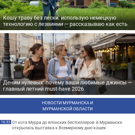
Кошу траву без лески: использую немецкую
технологию с лезвиями — рассказываю как есть
Деним нулевых: почему ваши любимые джинсы —
главный летний must-have 2026
НОВОСТИ МУРМАНСКА И
МУРМАНСКОЙ ОБЛАСТИ
От кота Мурра до японских бестселлеров: в Мурманске
16:33
открылась выставка к Всемирному дню кошек