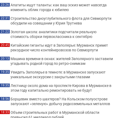
Апатиты ищут таланты: как ваш эскиз может навсегда
23:26
изменить облик города к юбилею
Строительство дноуглубительного флота для Севморпути
22:31
обсудили на совещании у Юрия Трутнева
Золотая школа: аналитики подсчитали реальную
21:22
стоимость сборки первоклассника к сентябрю
Китайские гиганты идут в Заполярье: Мурманск примет
20:45
рекордное число контейнеровозов по Севморпути
Машина времени в окнах: жителей Заполярного заставили
20:13
угадывать родной город по ретро-снимкам
Увидеть Заполярье в темноте: в Мурманске запускают
19:35
уникальные экскурсии с закрытыми глазами
Лестницу около дома на проспекте Кирова в Мурманске в
19:35
этом году капитально ремонтировать не будут
Борщевик вместо шахтеров? На Кольском полуострове
18:56
запускают «зеленую» добычу редкоземельных металлов
Объем строительных работ в Мурманской области
18:33
превысил 61 миллиард рублей