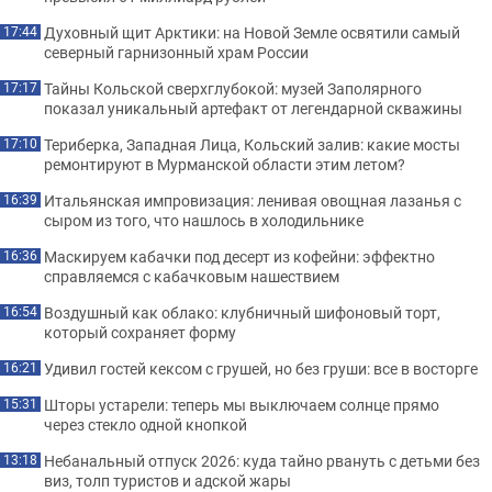
Духовный щит Арктики: на Новой Земле освятили самый
17:44
северный гарнизонный храм России
Тайны Кольской сверхглубокой: музей Заполярного
17:17
показал уникальный артефакт от легендарной скважины
Териберка, Западная Лица, Кольский залив: какие мосты
17:10
ремонтируют в Мурманской области этим летом?
Итальянская импровизация: ленивая овощная лазанья с
16:39
сыром из того, что нашлось в холодильнике
Маскируем кабачки под десерт из кофейни: эффектно
16:36
справляемся с кабачковым нашествием
Воздушный как облако: клубничный шифоновый торт,
16:54
который сохраняет форму
Удивил гостей кексом с грушей, но без груши: все в восторге
16:21
Шторы устарели: теперь мы выключаем солнце прямо
15:31
через стекло одной кнопкой
Небанальный отпуск 2026: куда тайно рвануть с детьми без
13:18
виз, толп туристов и адской жары