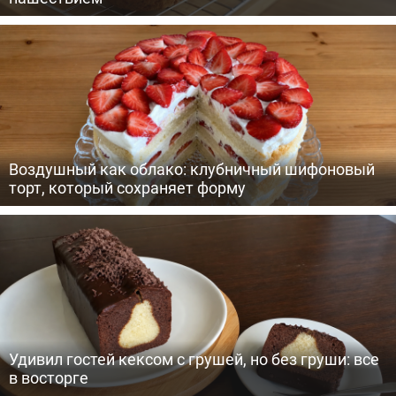
Воздушный как облако: клубничный шифоновый
торт, который сохраняет форму
Удивил гостей кексом с грушей, но без груши: все
в восторге