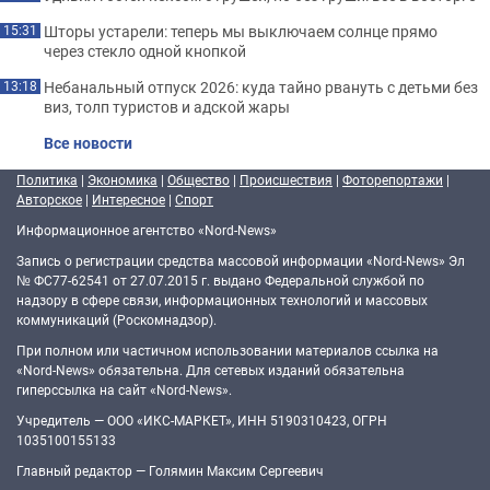
Шторы устарели: теперь мы выключаем солнце прямо
15:31
через стекло одной кнопкой
Небанальный отпуск 2026: куда тайно рвануть с детьми без
13:18
виз, толп туристов и адской жары
Все новости
Политика
|
Экономика
|
Общество
|
Происшествия
|
Фоторепортажи
|
Авторское
|
Интересное
|
Спорт
Информационное агентство «Nord-News»
Запись о регистрации средства массовой информации «Nord-News» Эл
№ ФС77-62541 от 27.07.2015 г. выдано Федеральной службой по
надзору в сфере связи, информационных технологий и массовых
коммуникаций (Роскомнадзор).
При полном или частичном использовании материалов ссылка на
«Nord-News» обязательна. Для сетевых изданий обязательна
гиперссылка на сайт «Nord-News».
Учредитель — ООО «ИКС-МАРКЕТ», ИНН 5190310423, ОГРН
1035100155133
Главный редактор — Голямин Максим Сергеевич