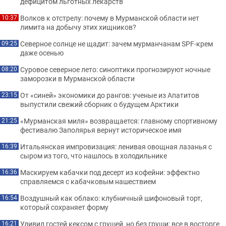
дефицитом льготных лекарств
Волков к отстрелу: почему в Мурманской области нет
10:37
лимита на добычу этих хищников?
Северное солнце не щадит: зачем мурманчанам SPF-крем
09:25
даже осенью
Суровое северное лето: синоптики прогнозируют ночные
08:20
заморозки в Мурманской области
От «синей» экономики до рангов: ученые из Апатитов
23:15
выпустили свежий сборник о будущем Арктики
«Мурманская миля» возвращается: главному спортивному
21:25
фестивалю Заполярья вернут историческое имя
Итальянская импровизация: ленивая овощная лазанья с
16:39
сыром из того, что нашлось в холодильнике
Маскируем кабачки под десерт из кофейни: эффектно
16:36
справляемся с кабачковым нашествием
Воздушный как облако: клубничный шифоновый торт,
16:54
который сохраняет форму
Удивил гостей кексом с грушей, но без груши: все в восторге
16:21