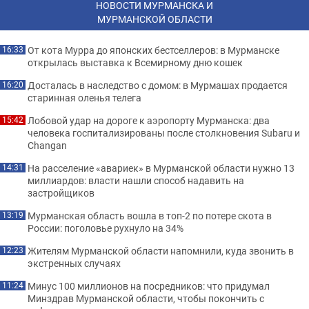
НОВОСТИ МУРМАНСКА И
МУРМАНСКОЙ ОБЛАСТИ
От кота Мурра до японских бестселлеров: в Мурманске
16:33
открылась выставка к Всемирному дню кошек
Досталась в наследство с домом: в Мурмашах продается
16:20
старинная оленья телега
Лобовой удар на дороге к аэропорту Мурманска: два
15:42
человека госпитализированы после столкновения Subaru и
Changan
На расселение «авариек» в Мурманской области нужно 13
14:31
миллиардов: власти нашли способ надавить на
застройщиков
Мурманская область вошла в топ-2 по потере скота в
13:19
России: поголовье рухнуло на 34%
Жителям Мурманской области напомнили, куда звонить в
12:23
экстренных случаях
Минус 100 миллионов на посредников: что придумал
11:24
Минздрав Мурманской области, чтобы покончить с