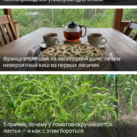
Французский шик на заполярной даче: печем
невероятный киш из первых лисичек
5 причин, почему у томатов скручиваются
листья — и как с этим бороться