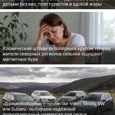
детьми без виз, толп туристов и адской жары
Космический шторм за полярным кругом: почему
жители северных регионов сильнее ощущают
магнитные бури
«Дальнобойщики» с пробегом: Volvo, Skoda, VW
или Subaru - выбираем надежный
полноприводный универсал для семьи