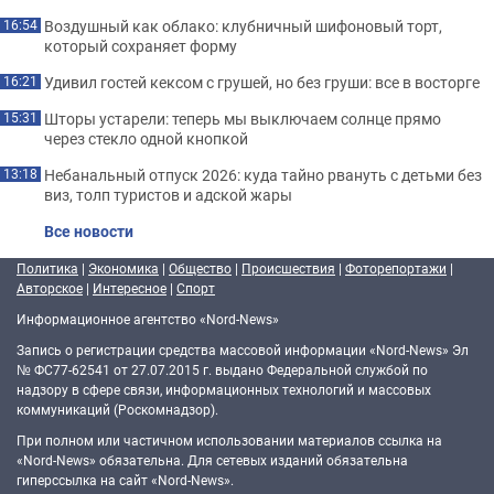
Воздушный как облако: клубничный шифоновый торт,
16:54
который сохраняет форму
Удивил гостей кексом с грушей, но без груши: все в восторге
16:21
Шторы устарели: теперь мы выключаем солнце прямо
15:31
через стекло одной кнопкой
Небанальный отпуск 2026: куда тайно рвануть с детьми без
13:18
виз, толп туристов и адской жары
Все новости
Политика
|
Экономика
|
Общество
|
Происшествия
|
Фоторепортажи
|
Авторское
|
Интересное
|
Спорт
Информационное агентство «Nord-News»
Запись о регистрации средства массовой информации «Nord-News» Эл
№ ФС77-62541 от 27.07.2015 г. выдано Федеральной службой по
надзору в сфере связи, информационных технологий и массовых
коммуникаций (Роскомнадзор).
При полном или частичном использовании материалов ссылка на
«Nord-News» обязательна. Для сетевых изданий обязательна
гиперссылка на сайт «Nord-News».