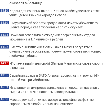
оказался в больнице
Кадры для кочевых школ: 1,5 тысячи абитуриентов хотят
15:30
учить детей языкам народов Севера
В Мурманской области продолжают искать убежавшего
15:10
щенка породы кавапу: семья не спит и скучает
Пожилая северянка в ожидании сверхприбыли отдала
14:35
мошенникам 1,7 миллиона рублей
Вместо выступлений тюлень Филя может загулять: в
14:22
океанариуме рассказали, почему может сорваться концерт
любимца публики
«Понаехавший» или свой? Жители Мурманска снова спорят
14:17
о клещах
Семейная драма в ЗАТО Александровск: сын угрожал 68-
13:05
летней матери убийством
Итальянская импровизация: ленивая овощная лазанья с
16:39
сыром из того, что нашлось в холодильнике
Маскируем кабачки под десерт из кофейни: эффектно
16:36
справляемся с кабачковым нашествием