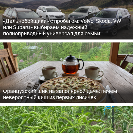
«Дальнобойщики» с пробегом: Volvo, Skoda, VW
или Subaru - выбираем надежный
полноприводный универсал для семьи
Французский шик на заполярной даче: печем
невероятный киш из первых лисичек