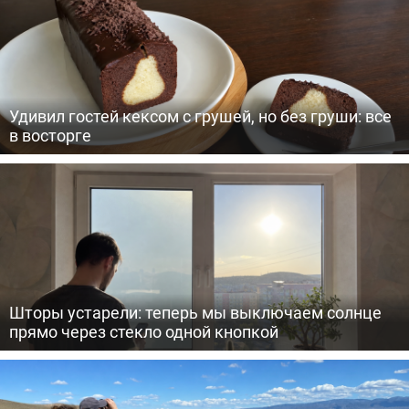
Удивил гостей кексом с грушей, но без груши: все
в восторге
Шторы устарели: теперь мы выключаем солнце
прямо через стекло одной кнопкой