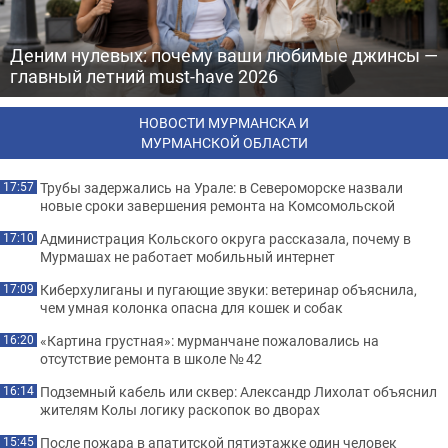
Деним нулевых: почему ваши любимые джинсы —
главный летний must-have 2026
НОВОСТИ МУРМАНСКА И
МУРМАНСКОЙ ОБЛАСТИ
Трубы задержались на Урале: в Североморске назвали
17:57
новые сроки завершения ремонта на Комсомольской
Администрация Кольского округа рассказала, почему в
17:10
Мурмашах не работает мобильный интернет
Киберхулиганы и пугающие звуки: ветеринар объяснила,
17:09
чем умная колонка опасна для кошек и собак
«Картина грустная»: мурманчане пожаловались на
16:20
отсутствие ремонта в школе № 42
Подземный кабель или сквер: Александр Лихолат объяснил
16:14
жителям Колы логику раскопок во дворах
После пожара в апатитской пятиэтажке один человек
15:45