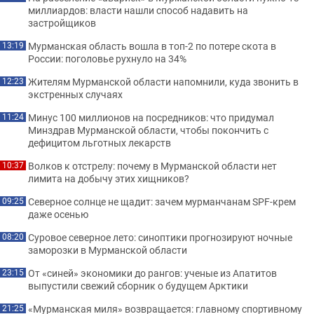
миллиардов: власти нашли способ надавить на
застройщиков
Мурманская область вошла в топ-2 по потере скота в
13:19
России: поголовье рухнуло на 34%
Жителям Мурманской области напомнили, куда звонить в
12:23
экстренных случаях
Минус 100 миллионов на посредников: что придумал
11:24
Минздрав Мурманской области, чтобы покончить с
дефицитом льготных лекарств
Волков к отстрелу: почему в Мурманской области нет
10:37
лимита на добычу этих хищников?
Северное солнце не щадит: зачем мурманчанам SPF-крем
09:25
даже осенью
Суровое северное лето: синоптики прогнозируют ночные
08:20
заморозки в Мурманской области
От «синей» экономики до рангов: ученые из Апатитов
23:15
выпустили свежий сборник о будущем Арктики
«Мурманская миля» возвращается: главному спортивному
21:25