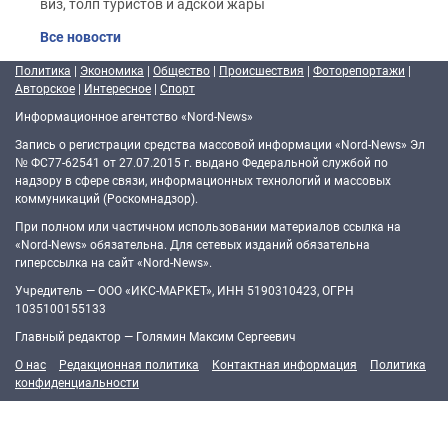
виз, толп туристов и адской жары
Все новости
Политика
|
Экономика
|
Общество
|
Происшествия
|
Фоторепортажи
|
Авторское
|
Интересное
|
Спорт
Информационное агентство «Nord-News»
Запись о регистрации средства массовой информации «Nord-News» Эл
№ ФС77-62541 от 27.07.2015 г. выдано Федеральной службой по
надзору в сфере связи, информационных технологий и массовых
коммуникаций (Роскомнадзор).
При полном или частичном использовании материалов ссылка на
«Nord-News» обязательна. Для сетевых изданий обязательна
гиперссылка на сайт «Nord-News».
Учредитель — ООО «ИКС-МАРКЕТ», ИНН 5190310423, ОГРН
1035100155133
Главный редактор — Голямин Максим Сергеевич
О нас
Редакционная политика
Контактная информация
Политика
конфиденциальности