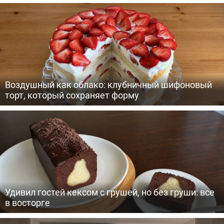
Воздушный как облако: клубничный шифоновый
торт, который сохраняет форму
Удивил гостей кексом с грушей, но без груши: все
в восторге