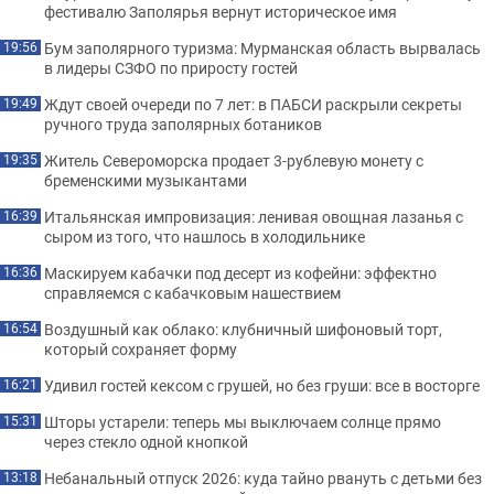
фестивалю Заполярья вернут историческое имя
Бум заполярного туризма: Мурманская область вырвалась
19:56
в лидеры СЗФО по приросту гостей
Ждут своей очереди по 7 лет: в ПАБСИ раскрыли секреты
19:49
ручного труда заполярных ботаников
Житель Североморска продает 3-рублевую монету с
19:35
бременскими музыкантами
Итальянская импровизация: ленивая овощная лазанья с
16:39
сыром из того, что нашлось в холодильнике
Маскируем кабачки под десерт из кофейни: эффектно
16:36
справляемся с кабачковым нашествием
Воздушный как облако: клубничный шифоновый торт,
16:54
который сохраняет форму
Удивил гостей кексом с грушей, но без груши: все в восторге
16:21
Шторы устарели: теперь мы выключаем солнце прямо
15:31
через стекло одной кнопкой
Небанальный отпуск 2026: куда тайно рвануть с детьми без
13:18