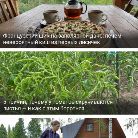
Французский шик на заполярной даче: печем
невероятный киш из первых лисичек
5 причин, почему у томатов скручиваются
листья — и как с этим бороться