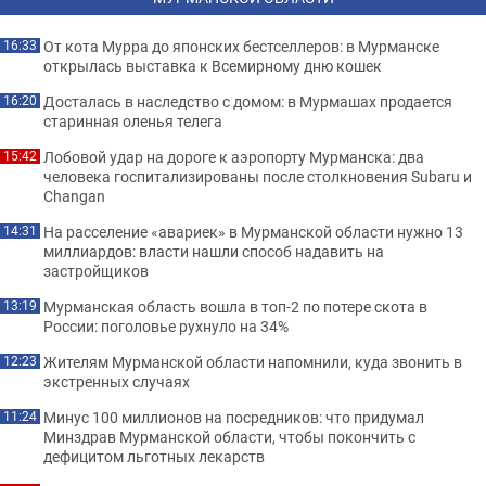
От кота Мурра до японских бестселлеров: в Мурманске
16:33
открылась выставка к Всемирному дню кошек
Досталась в наследство с домом: в Мурмашах продается
16:20
старинная оленья телега
Лобовой удар на дороге к аэропорту Мурманска: два
15:42
человека госпитализированы после столкновения Subaru и
Changan
На расселение «авариек» в Мурманской области нужно 13
14:31
миллиардов: власти нашли способ надавить на
застройщиков
Мурманская область вошла в топ-2 по потере скота в
13:19
России: поголовье рухнуло на 34%
Жителям Мурманской области напомнили, куда звонить в
12:23
экстренных случаях
Минус 100 миллионов на посредников: что придумал
11:24
Минздрав Мурманской области, чтобы покончить с
дефицитом льготных лекарств