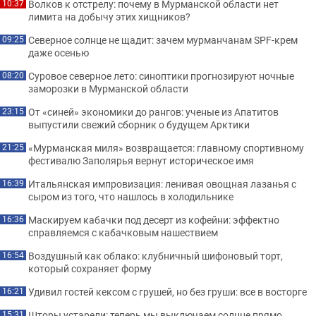
Волков к отстрелу: почему в Мурманской области нет
10:37
лимита на добычу этих хищников?
Северное солнце не щадит: зачем мурманчанам SPF-крем
09:25
даже осенью
Суровое северное лето: синоптики прогнозируют ночные
08:20
заморозки в Мурманской области
От «синей» экономики до рангов: ученые из Апатитов
23:15
выпустили свежий сборник о будущем Арктики
«Мурманская миля» возвращается: главному спортивному
21:25
фестивалю Заполярья вернут историческое имя
Итальянская импровизация: ленивая овощная лазанья с
16:39
сыром из того, что нашлось в холодильнике
Маскируем кабачки под десерт из кофейни: эффектно
16:36
справляемся с кабачковым нашествием
Воздушный как облако: клубничный шифоновый торт,
16:54
который сохраняет форму
Удивил гостей кексом с грушей, но без груши: все в восторге
16:21
Шторы устарели: теперь мы выключаем солнце прямо
15:31