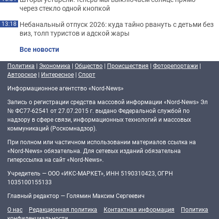
через стекло одной кнопкой
Небанальный отпуск 2026: куда тайно рвануть с детьми без
13:18
виз, толп туристов и адской жары
Все новости
Политика
|
Экономика
|
Общество
|
Происшествия
|
Фоторепортажи
|
Авторское
|
Интересное
|
Спорт
Информационное агентство «Nord-News»
Запись о регистрации средства массовой информации «Nord-News» Эл
№ ФС77-62541 от 27.07.2015 г. выдано Федеральной службой по
надзору в сфере связи, информационных технологий и массовых
коммуникаций (Роскомнадзор).
При полном или частичном использовании материалов ссылка на
«Nord-News» обязательна. Для сетевых изданий обязательна
гиперссылка на сайт «Nord-News».
Учредитель — ООО «ИКС-МАРКЕТ», ИНН 5190310423, ОГРН
1035100155133
Главный редактор — Голямин Максим Сергеевич
О нас
Редакционная политика
Контактная информация
Политика
конфиденциальности