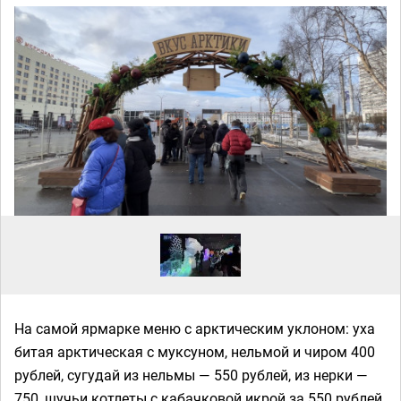
На самой ярмарке меню с арктическим уклоном: уха
битая арктическая с муксуном, нельмой и чиром 400
рублей, сугудай из нельмы — 550 рублей, из нерки —
750, щучьи котлеты с кабачковой икрой за 550 рублей,