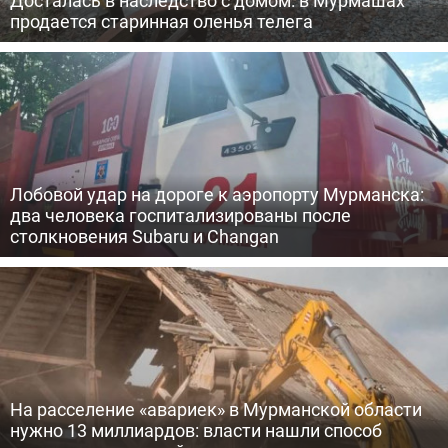
Досталась в наследство с домом: в Мурмашах
продается старинная оленья телега
Лобовой удар на дороге к аэропорту Мурманска:
два человека госпитализированы после
столкновения Subaru и Changan
На расселение «авариек» в Мурманской области
нужно 13 миллиардов: власти нашли способ