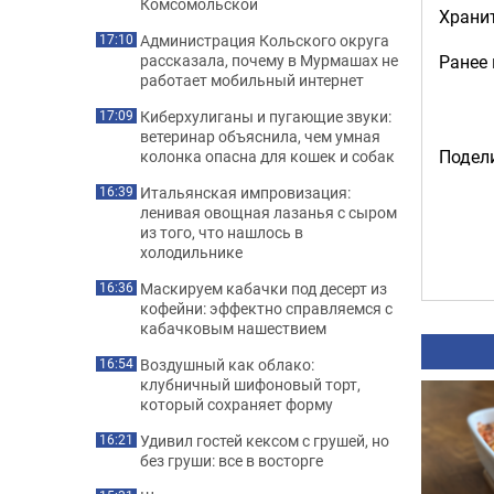
Комсомольской
Хранит
Администрация Кольского округа
17:10
Ранее
рассказала, почему в Мурмашах не
работает мобильный интернет
Киберхулиганы и пугающие звуки:
17:09
ветеринар объяснила, чем умная
Подели
колонка опасна для кошек и собак
Итальянская импровизация:
16:39
ленивая овощная лазанья с сыром
из того, что нашлось в
холодильнике
Маскируем кабачки под десерт из
16:36
кофейни: эффектно справляемся с
кабачковым нашествием
Воздушный как облако:
16:54
клубничный шифоновый торт,
который сохраняет форму
Удивил гостей кексом с грушей, но
16:21
без груши: все в восторге