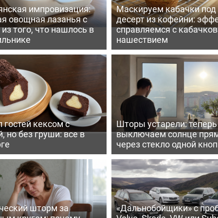
янская импровизация:
Маскируем кабачки под
ая овощная лазанья с
десерт из кофейни: эфф
из того, что нашлось в
справляемся с кабачко
ильнике
нашествием
 гостей кексом с
Шторы устарели: тепер
, но без груши: все в
выключаем солнце пря
рге
через стекло одной кно
ческий шторм за
«Дальнобойщики» с про
ным кругом: почему
Volvo, Skoda, VW или Suba