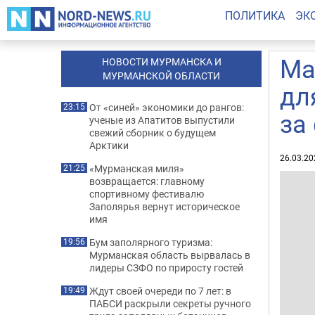
ПОЛИТИКА
ЭК
Ма
НОВОСТИ МУРМАНСКА И
МУРМАНСКОЙ ОБЛАСТИ
дл
От «синей» экономики до рангов:
23:15
за
ученые из Апатитов выпустили
свежий сборник о будущем
Арктики
26.03.20
«Мурманская миля»
21:25
возвращается: главному
спортивному фестивалю
Заполярья вернут историческое
имя
Бум заполярного туризма:
19:56
Мурманская область вырвалась в
лидеры СЗФО по приросту гостей
Ждут своей очереди по 7 лет: в
19:49
ПАБСИ раскрыли секреты ручного