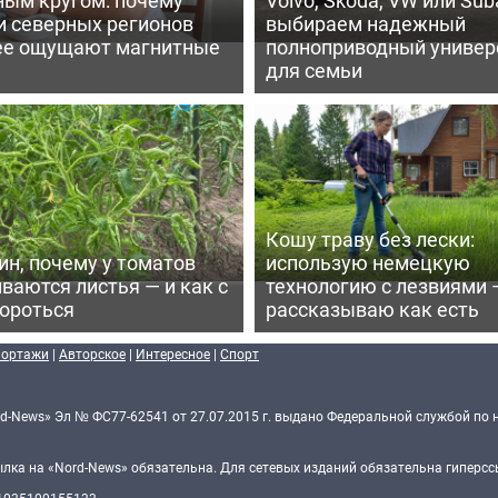
и северных регионов
выбираем надежный
ее ощущают магнитные
полноприводный универ
для семьи
Кошу траву без лески:
ин, почему у томатов
использую немецкую
ваются листья — и как с
технологию с лезвиями 
бороться
рассказываю как есть
портажи
|
Авторское
|
Интересное
|
Спорт
d-News» Эл № ФС77-62541 от 27.07.2015 г. выдано Федеральной службой по 
ка на «Nord-News» обязательна. Для сетевых изданий обязательна гиперссы
 1035100155133