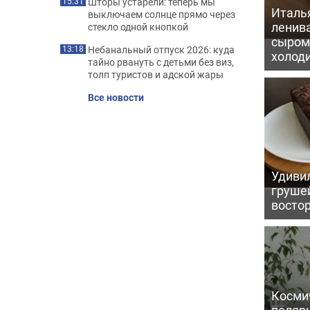
Шторы устарели: теперь мы
15:31
Италь
выключаем солнце прямо через
ленив
стекло одной кнопкой
сыром 
Небанальный отпуск 2026: куда
13:18
холод
тайно рвануть с детьми без виз,
толп туристов и адской жары
Все новости
Удивил
грушей
восто
Косми
поляр