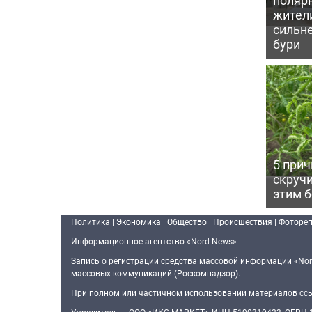
жител
сильн
бури
5 прич
скручи
этим 
Политика
|
Экономика
|
Общество
|
Происшествия
|
Фоторе
Информационное агентство «Nord-News»
Запись о регистрации средства массовой информации «Nor
массовых коммуникаций (Роскомнадзор).
При полном или частичном использовании материалов ссыл
Учредитель — ООО «ИКС-МАРКЕТ», ИНН 5190310423, ОГРН