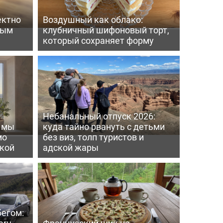
ектно
Воздушный как облако:
вым
клубничный шифоновый торт,
который сохраняет форму
Небанальный отпуск 2026:
ь мы
куда тайно рвануть с детьми
мо
без виз, толп туристов и
пкой
адской жары
бегом:
ru -
Французский шик на