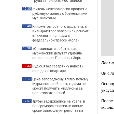
труда заполярных ботаников
Житель Североморска продает 3-
19:35
рублевую монету с бременскими
музыкантами
Километры ровного асфальта: в
18:48
Кильдинстрое завершили ремонт
ключевого подъезда к
федеральной трассе «Кола»
«Снежинка» и роботы: как
18:38
мурманский депутат удивила
ветеранов из Полярных Зорь
Постна
Суд обязал северянку навести
18:33
порядок в квартире
Он с л
Цена заповедному ягелю: почему
18:17
Основу
Мурманская область годами не
может получить миллионы за
уксуса
норвежских оленей
После 
Трубы задержались на Урале: в
17:57
Североморске назвали новые
масло.
сроки завершения ремонта на