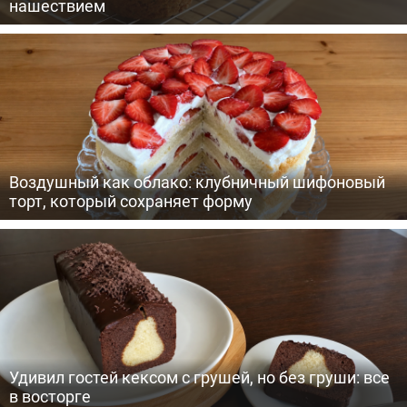
нашествием
Воздушный как облако: клубничный шифоновый
торт, который сохраняет форму
Удивил гостей кексом с грушей, но без груши: все
в восторге