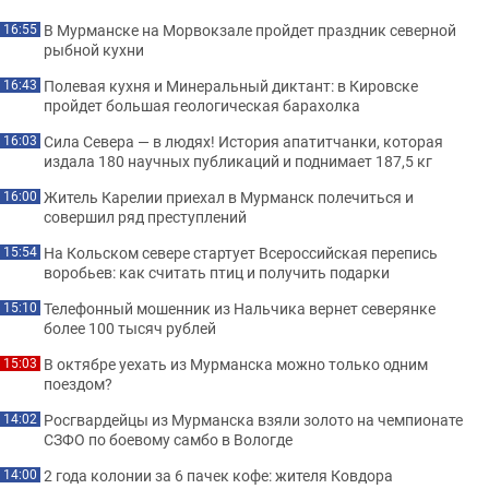
В Мурманске на Морвокзале пройдет праздник северной
16:55
рыбной кухни
Полевая кухня и Минеральный диктант: в Кировске
16:43
пройдет большая геологическая барахолка
Сила Севера — в людях! История апатитчанки, которая
16:03
издала 180 научных публикаций и поднимает 187,5 кг
Житель Карелии приехал в Мурманск полечиться и
16:00
совершил ряд преступлений
На Кольском севере стартует Всероссийская перепись
15:54
воробьев: как считать птиц и получить подарки
Телефонный мошенник из Нальчика вернет северянке
15:10
более 100 тысяч рублей
В октябре уехать из Мурманска можно только одним
15:03
поездом?
Росгвардейцы из Мурманска взяли золото на чемпионате
14:02
СЗФО по боевому самбо в Вологде
2 года колонии за 6 пачек кофе: жителя Ковдора
14:00