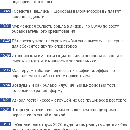
подозревают в краже
«Средства нашлись!»: Донорам в Мончегорске выплатят
13:45
законные деньги
Мурманская область вошла в лидеры по СЗФО по росту
13:31
образовательного кредитования
Т2 перезапускает программу «Выгодно вместе» — теперь и
13:29
для абонентов других операторов
Итальянская импровизация: ленивая овощная лазанья с
16:39
сыром из того, что нашлось в холодильнике
Маскируем кабачки под десерт из кофейни: эффектно
16:36
справляемся с кабачковым нашествием
Воздушный как облако: клубничный шифоновый торт,
16:54
который сохраняет форму
Удивил гостей кексом с грушей, но без груши: все в восторге
16:21
Шторы устарели: теперь мы выключаем солнце прямо
15:31
через стекло одной кнопкой
Небанальный отпуск 2026: куда тайно рвануть с детьми без
13:18
виз, толп туристов и адской жары