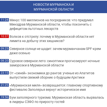
НОВОСТИ МУРМАНСКА И
МУРМАНСКОЙ ОБЛАСТИ
Минус 100 миллионов на посредников: что придумал
11:24
Минздрав Мурманской области, чтобы покончить с
дефицитом льготных лекарств
Волков к отстрелу: почему в Мурманской области нет
10:37
лимита на добычу этих хищников?
Северное солнце не щадит: зачем мурманчанам SPF-крем
09:25
даже осенью
Суровое северное лето: синоптики прогнозируют ночные
08:20
заморозки в Мурманской области
От «синей» экономики до рангов: ученые из Апатитов
23:15
выпустили свежий сборник о будущем Арктики
«Мурманская миля» возвращается: главному спортивному
21:25
фестивалю Заполярья вернут историческое имя
Бум заполярного туризма: Мурманская область вырвалась
19:56
в лидеры СЗФО по приросту гостей