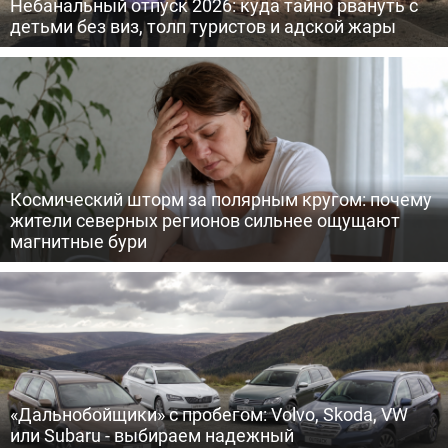
Небанальный отпуск 2026: куда тайно рвануть с
детьми без виз, толп туристов и адской жары
Космический шторм за полярным кругом: почему
жители северных регионов сильнее ощущают
магнитные бури
«Дальнобойщики» с пробегом: Volvo, Skoda, VW
или Subaru - выбираем надежный