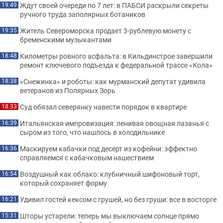
Ждут своей очереди по 7 лет: в ПАБСИ раскрыли секреты
19:49
ручного труда заполярных ботаников
Житель Североморска продает 3-рублевую монету с
19:35
бременскими музыкантами
Километры ровного асфальта: в Кильдинстрое завершили
18:48
ремонт ключевого подъезда к федеральной трассе «Кола»
«Снежинка» и роботы: как мурманский депутат удивила
18:38
ветеранов из Полярных Зорь
Суд обязал северянку навести порядок в квартире
18:33
Итальянская импровизация: ленивая овощная лазанья с
16:39
сыром из того, что нашлось в холодильнике
Маскируем кабачки под десерт из кофейни: эффектно
16:36
справляемся с кабачковым нашествием
Воздушный как облако: клубничный шифоновый торт,
16:54
который сохраняет форму
Удивил гостей кексом с грушей, но без груши: все в восторге
16:21
Шторы устарели: теперь мы выключаем солнце прямо
15:31