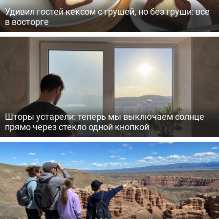
Удивил гостей кексом с грушей, но без груши: все
в восторге
Шторы устарели: теперь мы выключаем солнце
прямо через стекло одной кнопкой