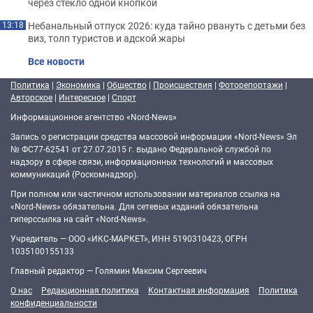
через стекло одной кнопкой
Небанальный отпуск 2026: куда тайно рвануть с детьми без
13:18
виз, толп туристов и адской жары
Все новости
Политика
|
Экономика
|
Общество
|
Происшествия
|
Фоторепортажи
|
Авторское
|
Интересное
|
Спорт
Информационное агентство «Nord-News»
Запись о регистрации средства массовой информации «Nord-News» Эл
№ ФС77-62541 от 27.07.2015 г. выдано Федеральной службой по
надзору в сфере связи, информационных технологий и массовых
коммуникаций (Роскомнадзор).
При полном или частичном использовании материалов ссылка на
«Nord-News» обязательна. Для сетевых изданий обязательна
гиперссылка на сайт «Nord-News».
Учредитель — ООО «ИКС-МАРКЕТ», ИНН 5190310423, ОГРН
1035100155133
Главный редактор — Голямин Максим Сергеевич
О нас
Редакционная политика
Контактная информация
Политика
конфиденциальности