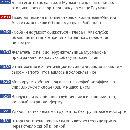
Бег в гигантских лаптях: в Мурманске для школьников
21:26
открыли новую спортплощадку на улице Баумана
Тяжелая техника и тонны отходов: волонтеры «Чистой
20:38
Арктики» вывезли 60 тонн мусора с Рыбачьего
«Собаки не умеют обижаться»: глава РКФ Голубев
19:54
объяснил истинные причины странного поведения
питомцев
Желательно пенсионеру: жительница Мурманска
19:50
пристраивает взрослую собаку породы шпиц
Итальянская импровизация: ленивая овощная лазанья с
16:39
сыром из того, что нашлось в холодильнике
Маскируем кабачки под десерт из кофейни: эффектно
16:36
справляемся с кабачковым нашествием
Воздушный как облако: клубничный шифоновый торт,
16:54
который сохраняет форму
Удивил гостей кексом с грушей, но без груши: все в восторге
16:21
Шторы устарели: теперь мы выключаем солнце прямо
15:31
через стекло одной кнопкой