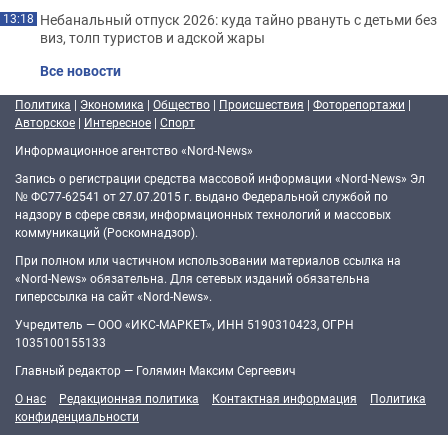
Небанальный отпуск 2026: куда тайно рвануть с детьми без
13:18
виз, толп туристов и адской жары
Все новости
Политика
|
Экономика
|
Общество
|
Происшествия
|
Фоторепортажи
|
Авторское
|
Интересное
|
Спорт
Информационное агентство «Nord-News»
Запись о регистрации средства массовой информации «Nord-News» Эл
№ ФС77-62541 от 27.07.2015 г. выдано Федеральной службой по
надзору в сфере связи, информационных технологий и массовых
коммуникаций (Роскомнадзор).
При полном или частичном использовании материалов ссылка на
«Nord-News» обязательна. Для сетевых изданий обязательна
гиперссылка на сайт «Nord-News».
Учредитель — ООО «ИКС-МАРКЕТ», ИНН 5190310423, ОГРН
1035100155133
Главный редактор — Голямин Максим Сергеевич
О нас
Редакционная политика
Контактная информация
Политика
конфиденциальности