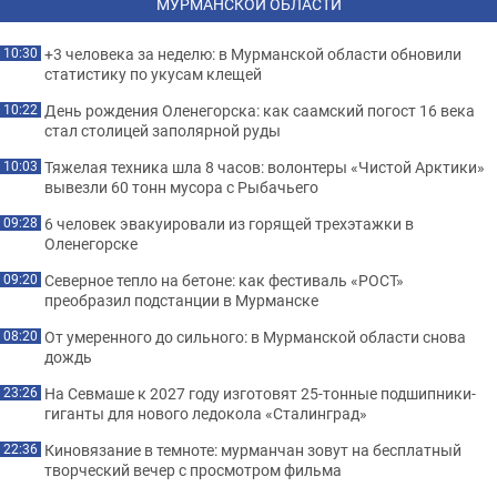
МУРМАНСКОЙ ОБЛАСТИ
+3 человека за неделю: в Мурманской области обновили
10:30
статистику по укусам клещей
День рождения Оленегорска: как саамский погост 16 века
10:22
стал столицей заполярной руды
Тяжелая техника шла 8 часов: волонтеры «Чистой Арктики»
10:03
вывезли 60 тонн мусора с Рыбачьего
6 человек эвакуировали из горящей трехэтажки в
09:28
Оленегорске
Северное тепло на бетоне: как фестиваль «РОСТ»
09:20
преобразил подстанции в Мурманске
От умеренного до сильного: в Мурманской области снова
08:20
дождь
На Севмаше к 2027 году изготовят 25-тонные подшипники-
23:26
гиганты для нового ледокола «Сталинград»
Киновязание в темноте: мурманчан зовут на бесплатный
22:36
творческий вечер с просмотром фильма