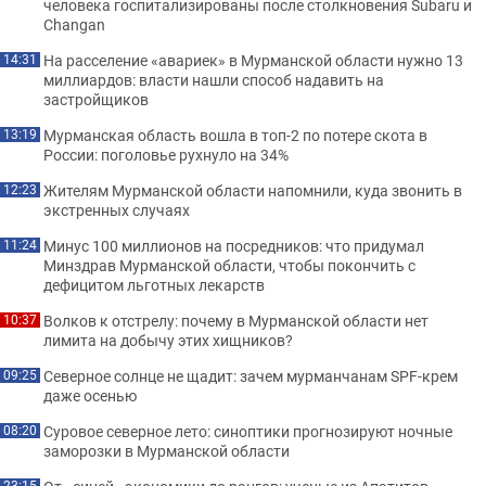
человека госпитализированы после столкновения Subaru и
Changan
На расселение «авариек» в Мурманской области нужно 13
14:31
миллиардов: власти нашли способ надавить на
застройщиков
Мурманская область вошла в топ-2 по потере скота в
13:19
России: поголовье рухнуло на 34%
Жителям Мурманской области напомнили, куда звонить в
12:23
экстренных случаях
Минус 100 миллионов на посредников: что придумал
11:24
Минздрав Мурманской области, чтобы покончить с
дефицитом льготных лекарств
Волков к отстрелу: почему в Мурманской области нет
10:37
лимита на добычу этих хищников?
Северное солнце не щадит: зачем мурманчанам SPF-крем
09:25
даже осенью
Суровое северное лето: синоптики прогнозируют ночные
08:20
заморозки в Мурманской области
23:15