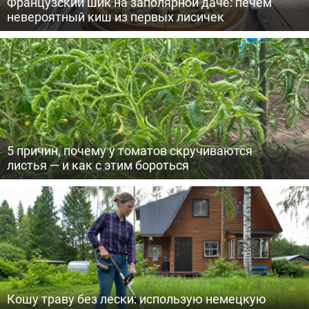
Французский шик на заполярной даче: печем
невероятный киш из первых лисичек
5 причин, почему у томатов скручиваются
листья — и как с этим бороться
Кошу траву без лески: использую немецкую