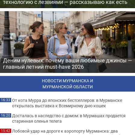
технологию с лезвиями — рассказываю как есть
Деним нулевых: почему ваши любимые джинсы —
главный летний must-have 2026
НОВОСТИ МУРМАНСКА И
МУРМАНСКОЙ ОБЛАСТИ
От кота Мурра до японских бестселлеров: в Мурманске
16:33
открылась выставка к Всемирному дню кошек
Досталась в наследство с домом: в Мурмашах продается
16:20
старинная оленья телега
Лобовой удар на дороге к аэропорту Мурманска: два
15:42