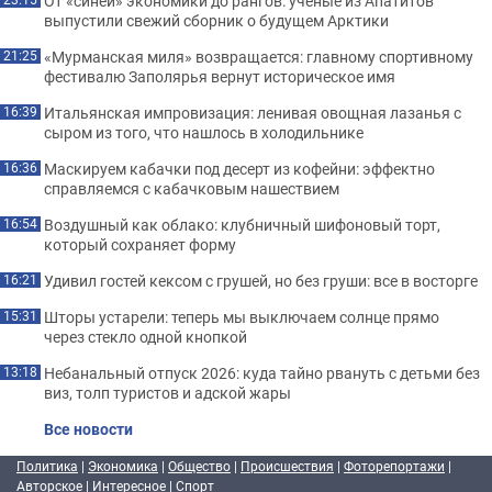
От «синей» экономики до рангов: ученые из Апатитов
выпустили свежий сборник о будущем Арктики
«Мурманская миля» возвращается: главному спортивному
21:25
фестивалю Заполярья вернут историческое имя
Итальянская импровизация: ленивая овощная лазанья с
16:39
сыром из того, что нашлось в холодильнике
Маскируем кабачки под десерт из кофейни: эффектно
16:36
справляемся с кабачковым нашествием
Воздушный как облако: клубничный шифоновый торт,
16:54
который сохраняет форму
Удивил гостей кексом с грушей, но без груши: все в восторге
16:21
Шторы устарели: теперь мы выключаем солнце прямо
15:31
через стекло одной кнопкой
Небанальный отпуск 2026: куда тайно рвануть с детьми без
13:18
виз, толп туристов и адской жары
Все новости
Политика
|
Экономика
|
Общество
|
Происшествия
|
Фоторепортажи
|
Авторское
|
Интересное
|
Спорт