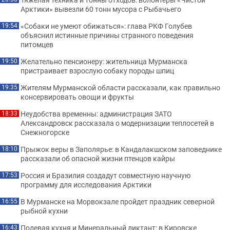
Арктики» вывезли 60 тонн мусора с Рыбачьего
«Собаки не умеют обижаться»: глава РКФ Голубев
19:54
объяснил истинные причины странного поведения
питомцев
Желательно пенсионеру: жительница Мурманска
19:50
пристраивает взрослую собаку породы шпиц
Жителям Мурманской области рассказали, как правильно
19:35
консервировать овощи и фрукты
Неудобства временны: администрация ЗАТО
18:33
Александровск рассказала о модернизации теплосетей в
Снежногорске
Прыжок веры в Заполярье: в Кандалакшском заповеднике
18:10
рассказали об опасной жизни птенцов кайры
Россия и Бразилия создадут совместную научную
17:53
программу для исследования Арктики
В Мурманске на Морвокзале пройдет праздник северной
16:55
рыбной кухни
Полевая кухня и Минеральный диктант: в Кировске
16:43