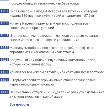
пройдет большая геологическая барахолка
Сила Севера — в людях! История апатитчанки, которая
16:03
издала 180 научных публикаций и поднимает 187,5 кг
Житель Карелии приехал в Мурманск полечиться и
16:00
совершил ряд преступлений
Итальянская импровизация: ленивая овощная лазанья с
16:39
сыром из того, что нашлось в холодильнике
Маскируем кабачки под десерт из кофейни: эффектно
16:36
справляемся с кабачковым нашествием
Воздушный как облако: клубничный шифоновый торт,
16:54
который сохраняет форму
Удивил гостей кексом с грушей, но без груши: все в восторге
16:21
Шторы устарели: теперь мы выключаем солнце прямо
15:31
через стекло одной кнопкой
Небанальный отпуск 2026: куда тайно рвануть с детьми без
13:18
виз, толп туристов и адской жары
Все новости