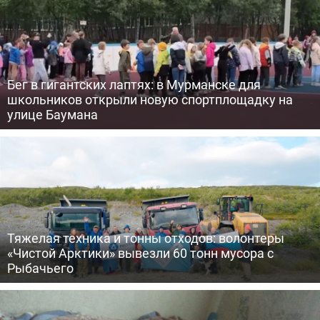
Бег в гигантских лаптях: в Мурманске для
школьников открыли новую спортплощадку на
улице Баумана
Тяжелая техника и тонны отходов: волонтеры
«Чистой Арктики» вывезли 60 тонн мусора с
Рыбачьего