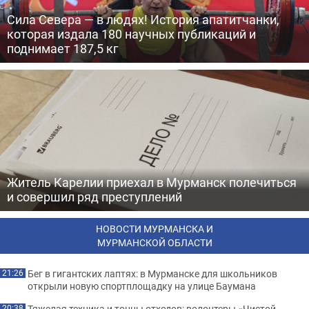
Сила Севера — в людях! История апатитчанки,
которая издала 180 научных публикаций и
поднимает 187,5 кг
Житель Карелии приехал в Мурманск полечиться
и совершил ряд преступлений
НОВОСТИ МУРМАНСКА И
МУРМАНСКОЙ ОБЛАСТИ
Бег в гигантских лаптях: в Мурманске для школьников
21:26
открыли новую спортплощадку на улице Баумана
Тяжелая техника и тонны отходов: волонтеры «Чистой
20:38