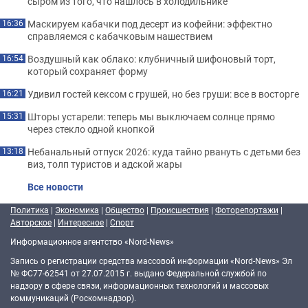
сыром из того, что нашлось в холодильнике
Маскируем кабачки под десерт из кофейни: эффектно
16:36
справляемся с кабачковым нашествием
Воздушный как облако: клубничный шифоновый торт,
16:54
который сохраняет форму
Удивил гостей кексом с грушей, но без груши: все в восторге
16:21
Шторы устарели: теперь мы выключаем солнце прямо
15:31
через стекло одной кнопкой
Небанальный отпуск 2026: куда тайно рвануть с детьми без
13:18
виз, толп туристов и адской жары
Все новости
Политика
|
Экономика
|
Общество
|
Происшествия
|
Фоторепортажи
|
Авторское
|
Интересное
|
Спорт
Информационное агентство «Nord-News»
Запись о регистрации средства массовой информации «Nord-News» Эл
№ ФС77-62541 от 27.07.2015 г. выдано Федеральной службой по
надзору в сфере связи, информационных технологий и массовых
коммуникаций (Роскомнадзор).