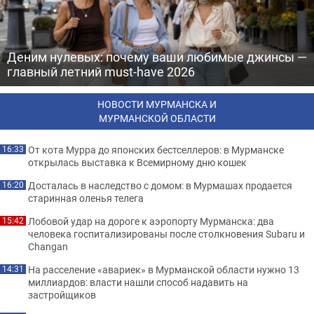
Деним нулевых: почему ваши любимые джинсы —
главный летний must-have 2026
НОВОСТИ МУРМАНСКА И
МУРМАНСКОЙ ОБЛАСТИ
От кота Мурра до японских бестселлеров: в Мурманске
16:33
открылась выставка к Всемирному дню кошек
Досталась в наследство с домом: в Мурмашах продается
16:20
старинная оленья телега
Лобовой удар на дороге к аэропорту Мурманска: два
15:42
человека госпитализированы после столкновения Subaru и
Changan
На расселение «авариек» в Мурманской области нужно 13
14:31
миллиардов: власти нашли способ надавить на
застройщиков