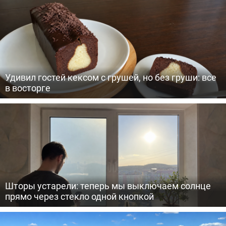
Удивил гостей кексом с грушей, но без груши: все
в восторге
Шторы устарели: теперь мы выключаем солнце
прямо через стекло одной кнопкой