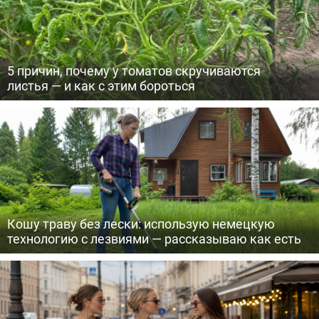
5 причин, почему у томатов скручиваются
листья — и как с этим бороться
Кошу траву без лески: использую немецкую
технологию с лезвиями — рассказываю как есть