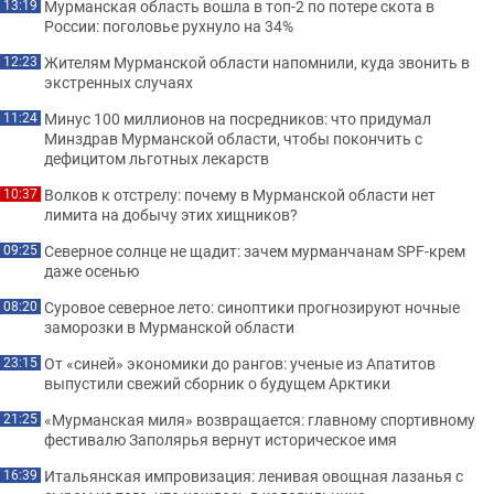
Мурманская область вошла в топ-2 по потере скота в
13:19
России: поголовье рухнуло на 34%
Жителям Мурманской области напомнили, куда звонить в
12:23
экстренных случаях
Минус 100 миллионов на посредников: что придумал
11:24
Минздрав Мурманской области, чтобы покончить с
дефицитом льготных лекарств
Волков к отстрелу: почему в Мурманской области нет
10:37
лимита на добычу этих хищников?
Северное солнце не щадит: зачем мурманчанам SPF-крем
09:25
даже осенью
Суровое северное лето: синоптики прогнозируют ночные
08:20
заморозки в Мурманской области
От «синей» экономики до рангов: ученые из Апатитов
23:15
выпустили свежий сборник о будущем Арктики
«Мурманская миля» возвращается: главному спортивному
21:25
фестивалю Заполярья вернут историческое имя
Итальянская импровизация: ленивая овощная лазанья с
16:39