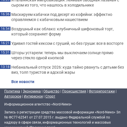
сыром из того, что нашлось в холодильнике
Маскируем кабачки под десерт из кофейни: эффектно
16:36
справляемся с кабачковым нашествием
Воздушный как облако: клубничный шифоновый торт,
16:54
который сохраняет форму
Удивил гостей кексом с грушей, но без груши: все в восторге
16:21
Шторы устарели: теперь мы выключаем солнце прямо
15:31
через стекло одной кнопкой
Небанальный отпуск 2026: куда тайно рвануть с детьми без
13:18
виз, толп туристов и адской жары
Все новости
Политика
|
Экономика
|
Общество
|
Происшествия
|
Фоторепортажи
|
Авторское
|
Интересное
|
Спорт
Информационное агентство «Nord-News»
Запись о регистрации средства массовой информации «Nord-News» Эл
№ ФС77-62541 от 27.07.2015 г. выдано Федеральной службой по
надзору в сфере связи, информационных технологий и массовых