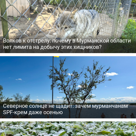
Волков к отстрелу: почему в Мурманской области
нет лимита на добычу этих хищников?
Северное солнце не щадит: зачем мурманчанам
SPF-крем даже осенью