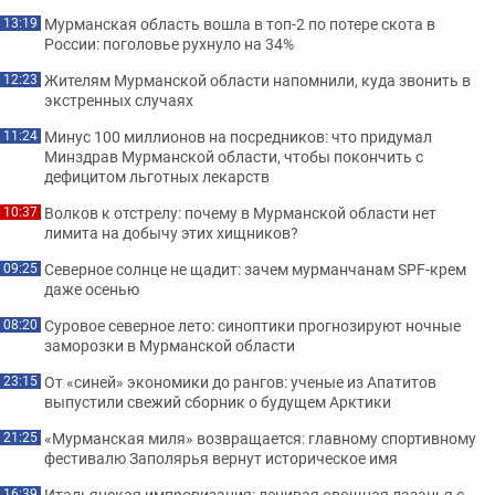
Мурманская область вошла в топ-2 по потере скота в
13:19
России: поголовье рухнуло на 34%
Жителям Мурманской области напомнили, куда звонить в
12:23
экстренных случаях
Минус 100 миллионов на посредников: что придумал
11:24
Минздрав Мурманской области, чтобы покончить с
дефицитом льготных лекарств
Волков к отстрелу: почему в Мурманской области нет
10:37
лимита на добычу этих хищников?
Северное солнце не щадит: зачем мурманчанам SPF-крем
09:25
даже осенью
Суровое северное лето: синоптики прогнозируют ночные
08:20
заморозки в Мурманской области
От «синей» экономики до рангов: ученые из Апатитов
23:15
выпустили свежий сборник о будущем Арктики
«Мурманская миля» возвращается: главному спортивному
21:25
фестивалю Заполярья вернут историческое имя
Итальянская импровизация: ленивая овощная лазанья с
16:39