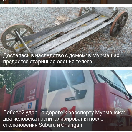
Досталась в наследство с домом: в Мурмашах
продается старинная оленья телега
Лобовой удар на дороге к аэропорту Мурманска:
два человека госпитализированы после
столкновения Subaru и Changan