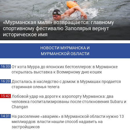
«Мурманская миля» возвращается: главному
спортивному фестивалю Заполярья вернут
историческое имя
НОВОСТИ МУРМАНСКА И
МУРМАНСКОЙ ОБЛАСТИ
От кота Мурра до японских бестселлеров: в Мурманске
16:33
открылась выставка к Всемирному дню кошек
Досталась в наследство с домом: в Мурмашах продается
16:20
старинная оленья телега
Лобовой удар на дороге к аэропорту Мурманска: два
15:42
человека госпитализированы после столкновения Subaru и
Changan
На расселение «авариек» в Мурманской области нужно 13
14:31
миллиардов: власти нашли способ надавить на
застройщиков