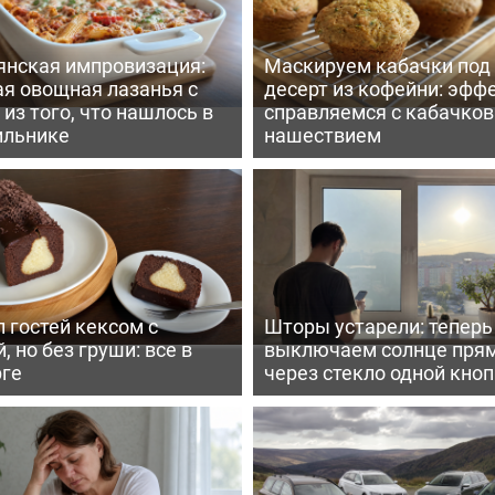
янская импровизация:
Маскируем кабачки под
ая овощная лазанья с
десерт из кофейни: эфф
из того, что нашлось в
справляемся с кабачко
ильнике
нашествием
 гостей кексом с
Шторы устарели: тепер
, но без груши: все в
выключаем солнце пря
рге
через стекло одной кно