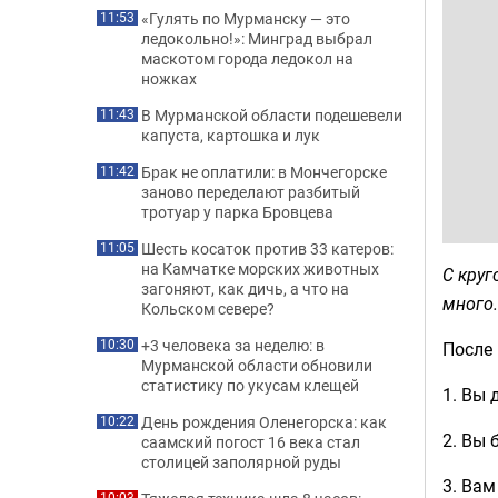
«Гулять по Мурманску — это
11:53
ледокольно!»: Минград выбрал
маскотом города ледокол на
ножках
В Мурманской области подешевели
11:43
капуста, картошка и лук
Брак не оплатили: в Мончегорске
11:42
заново переделают разбитый
тротуар у парка Бровцева
Шесть косаток против 33 катеров:
11:05
на Камчатке морских животных
С круг
загоняют, как дичь, а что на
много.
Кольском севере?
+3 человека за неделю: в
10:30
После 
Мурманской области обновили
статистику по укусам клещей
1. Вы
День рождения Оленегорска: как
10:22
2. Вы
саамский погост 16 века стал
столицей заполярной руды
3. Вам
10:03