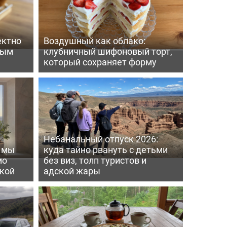
ектно
Воздушный как облако:
вым
клубничный шифоновый торт,
который сохраняет форму
Небанальный отпуск 2026:
ь мы
куда тайно рвануть с детьми
мо
без виз, толп туристов и
пкой
адской жары