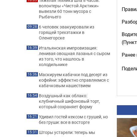
Тяжелая техника шла 8 часов:
волонтеры «Чистой Арктики»
Правил
вывезли 60 тонн мусора с
Рыбачьего
Разбо
6 человек эвакуировали из
09:28
горящей трехэтажки в
Водите
Оленегорске
(Пункт
Итальянская импровизация:
16:39
ленивая овощная лазанья с сыром
Ранее
из того, что нашлось в
холодильнике
Подели
Маскируем кабачки под десерт из
16:36
кофейни: эффектно справляемся с
кабачковым нашествием
Воздушный как облако:
16:54
клубничный шифоновый торт,
который сохраняет форму
Удивил гостей кексом с грушей, но
16:21
без груши: все в восторге
Шторы устарели: теперь мы
15:31