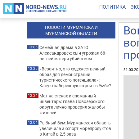
ПОЛИТИКА
ЭК
Во
НОВОСТИ МУРМАНСКА И
МУРМАНСКОЙ ОБЛАСТИ
во
Семейная драма в ЗАТО
13:05
пр
Александровск: сын угрожал 68-
летней матери убийством
«Вероятно, это художественный
12:25
31.03.20
образ для демонстрации
туристического потенциала»:
Какую набережную строят в Умбе?
Мат на стенах и сломанный
12:24
инвентарь: глава Ловозерского
округа лично проверил жалобы
жителей
Рыбный бум: Мурманская область
12:04
увеличила экспорт морепродуктов
в Китай в 2,5 раза