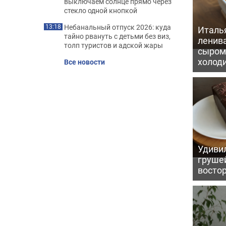
выключаем солнце прямо через
стекло одной кнопкой
Небанальный отпуск 2026: куда
13:18
Италь
тайно рвануть с детьми без виз,
ленив
толп туристов и адской жары
сыром 
холод
Все новости
Удивил
грушей
восто