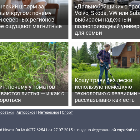
ческий шторм за
«Дальнобойщики» с про
ным кругом: почему
Volvo, Skoda, VW или Suba
и северных регионов
выбираем надежный
ее ощущают магнитные
полноприводный универ
для семьи
Кошу траву без лески:
ин, почему у томатов
использую немецкую
ваются листья — и как с
технологию с лезвиями 
бороться
рассказываю как есть
портажи
|
Авторское
|
Интересное
|
Спорт
d-News» Эл № ФС77-62541 от 27.07.2015 г. выдано Федеральной службой по 