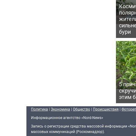
Косми
поляр
жител
сильн
бури
5 прич
скручи
этим 
Политика
|
Экономика
|
Общество
|
Происшествия
|
Фоторе
Информационное агентство «Nord-News»
Запись о регистрации средства массовой информации «Nor
массовых коммуникаций (Роскомнадзор).