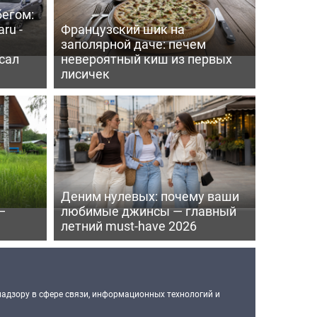
бегом:
ru -
Французский шик на
заполярной даче: печем
сал
невероятный киш из первых
лисичек
Деним нулевых: почему ваши
—
любимые джинсы — главный
летний must-have 2026
надзору в сфере связи, информационных технологий и