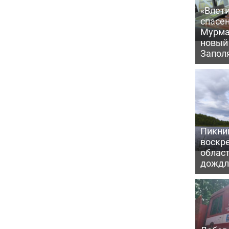
«Влети
спасен
Мурма
новый
Запол
Пикни
воскр
облас
дожд