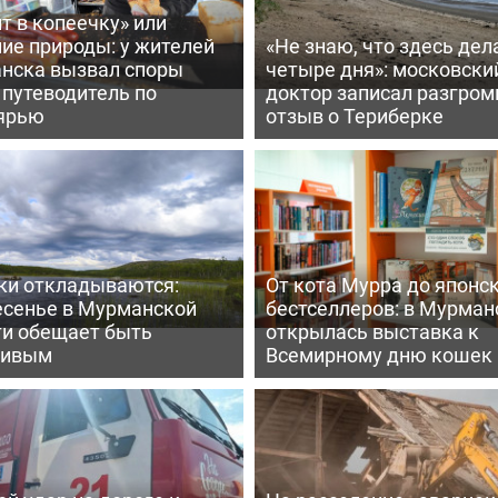
т в копеечку» или
ие природы: у жителей
«Не знаю, что здесь дел
нска вызвал споры
четыре дня»: московски
 путеводитель по
доктор записал разгро
ярью
отзыв о Териберке
ки откладываются:
От кота Мурра до японс
есенье в Мурманской
бестселлеров: в Мурман
ти обещает быть
открылась выставка к
ливым
Всемирному дню кошек