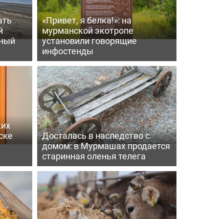
ать
«Привет, я белка!»: на
й
мурманской экотропе
мный
установили говорящие
инфостенды
ких
ске
Досталась в наследство с
домом: в Мурмашах продается
старинная оленья телега