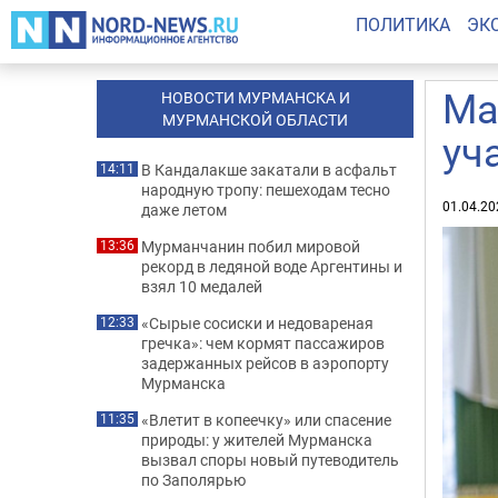
ПОЛИТИКА
ЭК
Ма
НОВОСТИ МУРМАНСКА И
МУРМАНСКОЙ ОБЛАСТИ
уч
В Кандалакше закатали в асфальт
14:11
народную тропу: пешеходам тесно
01.04.20
даже летом
Мурманчанин побил мировой
13:36
рекорд в ледяной воде Аргентины и
взял 10 медалей
«Сырые сосиски и недовареная
12:33
гречка»: чем кормят пассажиров
задержанных рейсов в аэропорту
Мурманска
«Влетит в копеечку» или спасение
11:35
природы: у жителей Мурманска
вызвал споры новый путеводитель
по Заполярью