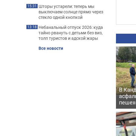
Шторы устарели: теперь мы
15:31
выключаем солнце прямо через
стекло одной кнопкой
Небанальный отпуск 2026: куда
13:18
тайно рвануть с детьми без виз,
толп туристов и адской жары
Все новости
В Кан
асфаль
пешех