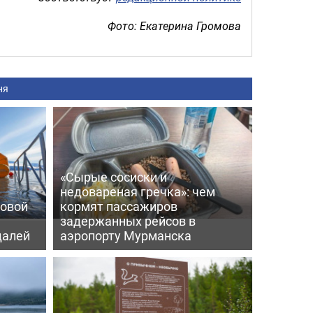
Фото: Екатерина Громова
ня
«Сырые сосиски и
недовареная гречка»: чем
ровой
кормят пассажиров
задержанных рейсов в
далей
аэропорту Мурманска