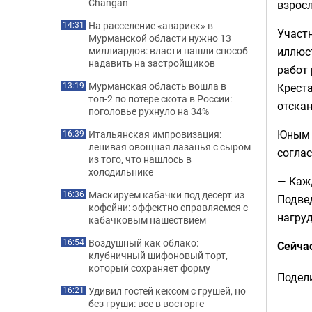
Changan
взросл
На расселение «авариек» в
14:31
Участн
Мурманской области нужно 13
иллюс
миллиардов: власти нашли способ
надавить на застройщиков
работ 
Мурманская область вошла в
Креста
13:19
топ-2 по потере скота в России:
отска
поголовье рухнуло на 34%
Юным 
Итальянская импровизация:
16:39
ленивая овощная лазанья с сыром
соглас
из того, что нашлось в
холодильнике
— Каж
Маскируем кабачки под десерт из
16:36
Подвед
кофейни: эффектно справляемся с
нагруд
кабачковым нашествием
Воздушный как облако:
16:54
Сейча
клубничный шифоновый торт,
который сохраняет форму
Подели
Удивил гостей кексом с грушей, но
16:21
без груши: все в восторге