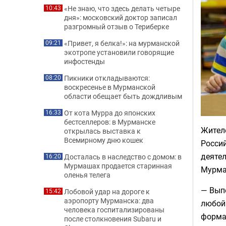
«Не знаю, что здесь делать четыре
10:43
дня»: московский доктор записал
разгромный отзыв о Териберке
«Привет, я белка!»: на мурманской
09:21
экотропе установили говорящие
инфостенды
Пикники откладываются:
08:20
воскресенье в Мурманской
области обещает быть дождливым
От кота Мурра до японских
16:33
бестселлеров: в Мурманске
Жителе
открылась выставка к
Всемирному дню кошек
Росси
деятел
Досталась в наследство с домом: в
16:20
Мурмашах продается старинная
Мурма
оленья телега
— Выпо
Лобовой удар на дороге к
15:42
аэропорту Мурманска: два
любой
человека госпитализированы
форма
после столкновения Subaru и