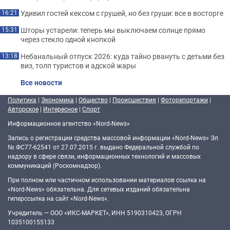
Удивил гостей кексом с грушей, но без груши: все в восторге
16:21
Шторы устарели: теперь мы выключаем солнце прямо
15:31
через стекло одной кнопкой
Небанальный отпуск 2026: куда тайно рвануть с детьми без
13:18
виз, толп туристов и адской жары
Все новости
Политика
|
Экономика
|
Общество
|
Происшествия
|
Фоторепортажи
|
Авторское
|
Интересное
|
Спорт
Информационное агентство «Nord-News»
Запись о регистрации средства массовой информации «Nord-News» Эл
№ ФС77-62541 от 27.07.2015 г. выдано Федеральной службой по
надзору в сфере связи, информационных технологий и массовых
коммуникаций (Роскомнадзор).
При полном или частичном использовании материалов ссылка на
«Nord-News» обязательна. Для сетевых изданий обязательна
гиперссылка на сайт «Nord-News».
Учредитель — ООО «ИКС-МАРКЕТ», ИНН 5190310423, ОГРН
1035100155133