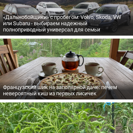
«Дальнобойщики» с пробегом: Volvo, Skoda, VW
или Subaru - выбираем надежный
полноприводный универсал для семьи
Французский шик на заполярной даче: печем
невероятный киш из первых лисичек