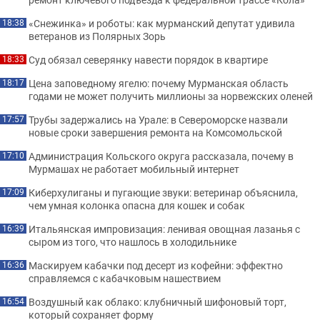
«Снежинка» и роботы: как мурманский депутат удивила
18:38
ветеранов из Полярных Зорь
Суд обязал северянку навести порядок в квартире
18:33
Цена заповедному ягелю: почему Мурманская область
18:17
годами не может получить миллионы за норвежских оленей
Трубы задержались на Урале: в Североморске назвали
17:57
новые сроки завершения ремонта на Комсомольской
Администрация Кольского округа рассказала, почему в
17:10
Мурмашах не работает мобильный интернет
Киберхулиганы и пугающие звуки: ветеринар объяснила,
17:09
чем умная колонка опасна для кошек и собак
Итальянская импровизация: ленивая овощная лазанья с
16:39
сыром из того, что нашлось в холодильнике
Маскируем кабачки под десерт из кофейни: эффектно
16:36
справляемся с кабачковым нашествием
Воздушный как облако: клубничный шифоновый торт,
16:54
который сохраняет форму