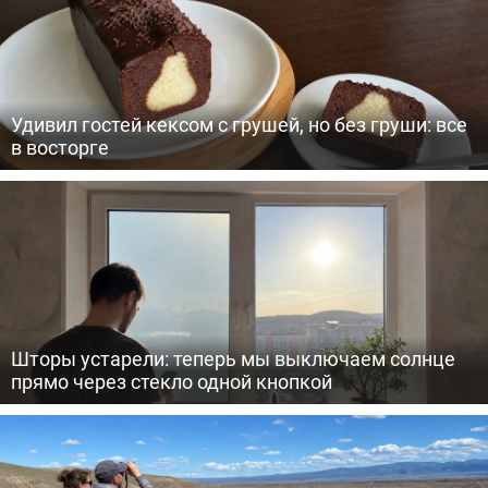
Удивил гостей кексом с грушей, но без груши: все
в восторге
Шторы устарели: теперь мы выключаем солнце
прямо через стекло одной кнопкой