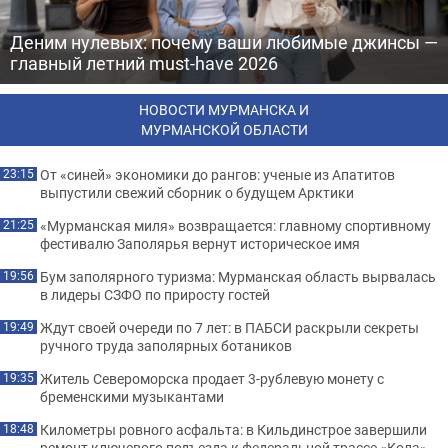
Деним нулевых: почему ваши любимые джинсы —
главный летний must-have 2026
НОВОСТИ МУРМАНСКА И
МУРМАНСКОЙ ОБЛАСТИ
От «синей» экономики до рангов: ученые из Апатитов
23:15
выпустили свежий сборник о будущем Арктики
«Мурманская миля» возвращается: главному спортивному
21:25
фестивалю Заполярья вернут историческое имя
Бум заполярного туризма: Мурманская область вырвалась
19:56
в лидеры СЗФО по приросту гостей
Ждут своей очереди по 7 лет: в ПАБСИ раскрыли секреты
19:49
ручного труда заполярных ботаников
Житель Североморска продает 3-рублевую монету с
19:35
бременскими музыкантами
Километры ровного асфальта: в Кильдинстрое завершили
18:48
ремонт ключевого подъезда к федеральной трассе «Кола»