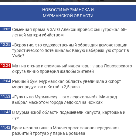
НОВОСТИ МУРМАНСКА И
МУРМАНСКОЙ ОБЛАСТИ
Семейная драма в ЗАТО Александровск: сын угрожал 68-
13:05
летней матери убийством
«Вероятно, это художественный образ для демонстрации
12:25
туристического потенциала»: Какую набережную строят в
Умбе?
Мат на стенах и сломанный инвентарь: глава Ловозерского
12:24
округа лично проверил жалобы жителей
Рыбный бум: Мурманская область увеличила экспорт
12:04
морепродуктов в Китай в 2,5 раза
«Гулять по Мурманску — это ледокольно!»: Минград
11:53
выбрал маскотом города ледокол на ножках
В Мурманской области подешевели капуста, картошка и
11:43
лук
Брак не оплатили: в Мончегорске заново переделают
11:42
разбитый тротуар у парка Бровцева