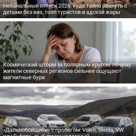
Небанальный отпуск 2026: куда тайно рвануть с
детьми без виз, толп туристов и адской жары
Космический шторм за полярным кругом: почему
жители северных регионов сильнее ощущают
магнитные бури
«Дальнобойщики» с пробегом: Volvo, Skoda, VW
или Subaru - выбираем надежный