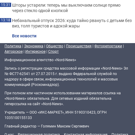
Шторы устарели: теперь мы выключаем солнце прямо
15:31
через стекло одной кнопкой
Небанальный отпуск 2026: куда тайно рвануть с детьми без
13:18
виз, толп туристов и адской жары
Все новости
Политика
|
Экономика
|
Общество
|
Происшествия
|
Фоторепортажи
|
Авторское
|
Интересное
|
Спорт
Информационное агентство «Nord-News»
Запись о регистрации средства массовой информации «Nord-News» Эл
№ ФС77-62541 от 27.07.2015 г. выдано Федеральной службой по
надзору в сфере связи, информационных технологий и массовых
коммуникаций (Роскомнадзор).
При полном или частичном использовании материалов ссылка на
«Nord-News» обязательна. Для сетевых изданий обязательна
гиперссылка на сайт «Nord-News».
Учредитель — ООО «ИКС-МАРКЕТ», ИНН 5190310423, ОГРН
1035100155133
Главный редактор — Голямин Максим Сергеевич
О нас
Редакционная политика
Контактная информация
Политика