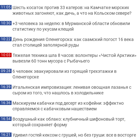
Шесть косаток против 33 катеров: на Камчатке морских
11:05
животных загоняют, как дичь, а что на Кольском севере?
+3 человека за неделю: в Мурманской области обновили
10:30
статистику по укусам клещей
День рождения Оленегорска: как саамский погост 16 века
10:22
стал столицей заполярной руды
Тяжелая техника шла 8 часов: волонтеры «Чистой Арктики»
10:03
вывезли 60 тонн мусора с Рыбачьего
6 человек эвакуировали из горящей трехэтажки в
09:28
Оленегорске
Итальянская импровизация: ленивая овощная лазанья с
16:39
сыром из того, что нашлось в холодильнике
Маскируем кабачки под десерт из кофейни: эффектно
16:36
справляемся с кабачковым нашествием
Воздушный как облако: клубничный шифоновый торт,
16:54
который сохраняет форму
Удивил гостей кексом с грушей, но без груши: все в восторге
16:21