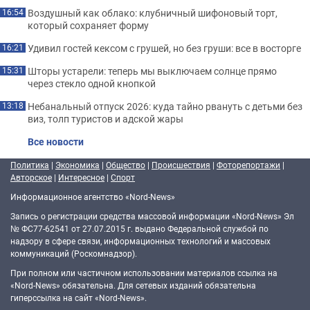
Воздушный как облако: клубничный шифоновый торт,
16:54
который сохраняет форму
Удивил гостей кексом с грушей, но без груши: все в восторге
16:21
Шторы устарели: теперь мы выключаем солнце прямо
15:31
через стекло одной кнопкой
Небанальный отпуск 2026: куда тайно рвануть с детьми без
13:18
виз, толп туристов и адской жары
Все новости
Политика
|
Экономика
|
Общество
|
Происшествия
|
Фоторепортажи
|
Авторское
|
Интересное
|
Спорт
Информационное агентство «Nord-News»
Запись о регистрации средства массовой информации «Nord-News» Эл
№ ФС77-62541 от 27.07.2015 г. выдано Федеральной службой по
надзору в сфере связи, информационных технологий и массовых
коммуникаций (Роскомнадзор).
При полном или частичном использовании материалов ссылка на
«Nord-News» обязательна. Для сетевых изданий обязательна
гиперссылка на сайт «Nord-News».