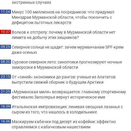
экстренных случаях
Минус 100 миллионов на посредников: что придумал
11:24
Минздрав Мурманской области, чтобы покончить с
дефицитом льготных лекарств
Волков к отстрелу: почему в Мурманской области нет
10:37
лимита на добычу этих хищников?
Северное солнце не щадит: зачем мурманчанам SPF-крем
09:25
даже осенью
Суровое северное лето: синоптики прогнозируют ночные
08:20
заморозки в Мурманской области
От «синей» экономики до рангов: ученые из Апатитов
23:15
выпустили свежий сборник о будущем Арктики
«Мурманская миля» возвращается: главному спортивному
21:25
фестивалю Заполярья вернут историческое имя
Итальянская импровизация: ленивая овощная лазанья с
16:39
сыром из того, что нашлось в холодильнике
Маскируем кабачки под десерт из кофейни: эффектно
16:36
справляемся с кабачковым нашествием