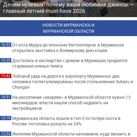
Деним нулевых: почему ваши любимые джинсы —
главный летний must-have 2026
НОВОСТИ МУРМАНСКА И
МУРМАНСКОЙ ОБЛАСТИ
От кота Мурра до японских бестселлеров: в Мурманске
16:33
открылась выставка к Всемирному дню кошек
Досталась в наследство с домом: в Мурмашах продается
16:20
старинная оленья телега
Лобовой удар на дороге к аэропорту Мурманска: два
15:42
человека госпитализированы после столкновения Subaru и
Changan
На расселение «авариек» в Мурманской области нужно 13
14:31
миллиардов: власти нашли способ надавить на
застройщиков
Мурманская область вошла в топ-2 по потере скота в
13:19
России: поголовье рухнуло на 34%
Жителям Мурманской области напомнили, куда звонить в
12:23