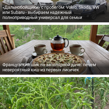
«Дальнобойщики» с пробегом: Volvo, Skoda, VW
или Subaru - выбираем надежный
полноприводный универсал для семьи
Французский шик на заполярной даче: печем
невероятный киш из первых лисичек