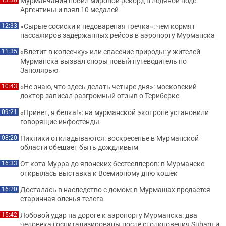
Мурманчанин побил мировой рекорд в ледяной воде
Аргентины и взял 10 медалей
«Сырые сосиски и недовареная гречка»: чем кормят
12:33
пассажиров задержанных рейсов в аэропорту Мурманска
«Влетит в копеечку» или спасение природы: у жителей
11:35
Мурманска вызвал споры новый путеводитель по
Заполярью
«Не знаю, что здесь делать четыре дня»: московский
10:43
доктор записал разгромный отзыв о Териберке
«Привет, я белка!»: на мурманской экотропе установили
09:21
говорящие инфостенды
Пикники откладываются: воскресенье в Мурманской
08:20
области обещает быть дождливым
От кота Мурра до японских бестселлеров: в Мурманске
16:33
открылась выставка к Всемирному дню кошек
Досталась в наследство с домом: в Мурмашах продается
16:20
старинная оленья телега
Лобовой удар на дороге к аэропорту Мурманска: два
15:42
человека госпитализированы после столкновения Subaru и