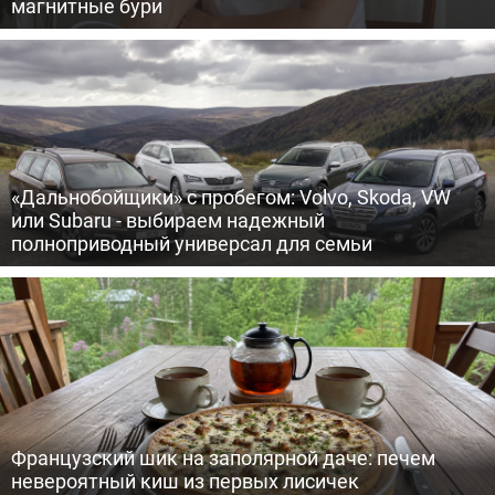
магнитные бури
«Дальнобойщики» с пробегом: Volvo, Skoda, VW
или Subaru - выбираем надежный
полноприводный универсал для семьи
Французский шик на заполярной даче: печем
невероятный киш из первых лисичек