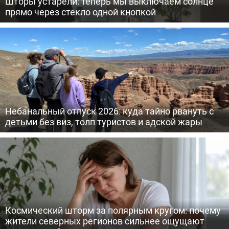
Шторы устарели: теперь мы выключаем солнце
прямо через стекло одной кнопкой
Небанальный отпуск 2026: куда тайно рвануть с
детьми без виз, толп туристов и адской жары
Космический шторм за полярным кругом: почему
жители северных регионов сильнее ощущают