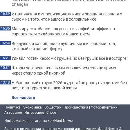
Changan
Итальянская импровизация: ленивая овощная лазанья с
16:39
сыром из того, что нашлось в холодильнике
Маскируем кабачки под десерт из кофейни: эффектно
16:36
справляемся с кабачковым нашествием
Воздушный как облако: клубничный шифоновый торт,
16:54
который сохраняет форму
Удивил гостей кексом с грушей, но без груши: все в восторге
16:21
Шторы устарели: теперь мы выключаем солнце прямо
15:31
через стекло одной кнопкой
Небанальный отпуск 2026: куда тайно рвануть с детьми без
13:18
виз, толп туристов и адской жары
Все новости
Политика
|
Экономика
|
Общество
|
Происшествия
|
Фоторепортажи
|
Авторское
|
Интересное
|
Спорт
Информационное агентство «Nord-News»
Запись о регистрации средства массовой информации «Nord-News» Эл