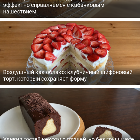
эффектно справляемся с кабачковым
нашествием
Воздушный как облако: клубничный шифоновый
торт, который сохраняет форму
Удивил гостей кексом с грушей, но без груши: все