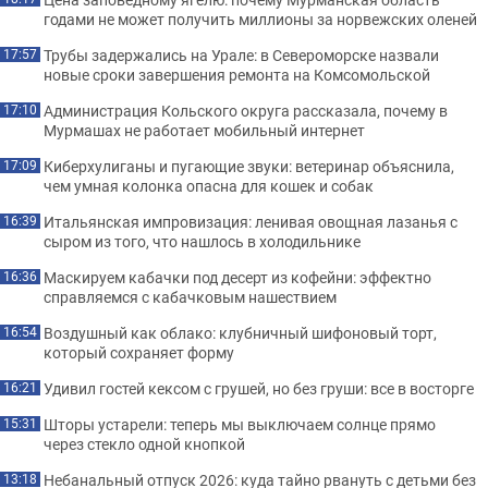
годами не может получить миллионы за норвежских оленей
Трубы задержались на Урале: в Североморске назвали
17:57
новые сроки завершения ремонта на Комсомольской
Администрация Кольского округа рассказала, почему в
17:10
Мурмашах не работает мобильный интернет
Киберхулиганы и пугающие звуки: ветеринар объяснила,
17:09
чем умная колонка опасна для кошек и собак
Итальянская импровизация: ленивая овощная лазанья с
16:39
сыром из того, что нашлось в холодильнике
Маскируем кабачки под десерт из кофейни: эффектно
16:36
справляемся с кабачковым нашествием
Воздушный как облако: клубничный шифоновый торт,
16:54
который сохраняет форму
Удивил гостей кексом с грушей, но без груши: все в восторге
16:21
Шторы устарели: теперь мы выключаем солнце прямо
15:31
через стекло одной кнопкой
Небанальный отпуск 2026: куда тайно рвануть с детьми без
13:18