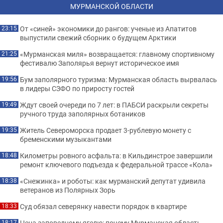
МУРМАНСКОЙ ОБЛАСТИ
От «синей» экономики до рангов: ученые из Апатитов
23:15
выпустили свежий сборник о будущем Арктики
«Мурманская миля» возвращается: главному спортивному
21:25
фестивалю Заполярья вернут историческое имя
Бум заполярного туризма: Мурманская область вырвалась
19:56
в лидеры СЗФО по приросту гостей
Ждут своей очереди по 7 лет: в ПАБСИ раскрыли секреты
19:49
ручного труда заполярных ботаников
Житель Североморска продает 3-рублевую монету с
19:35
бременскими музыкантами
Километры ровного асфальта: в Кильдинстрое завершили
18:48
ремонт ключевого подъезда к федеральной трассе «Кола»
«Снежинка» и роботы: как мурманский депутат удивила
18:38
ветеранов из Полярных Зорь
Суд обязал северянку навести порядок в квартире
18:33
Цена заповедному ягелю: почему Мурманская область
18:17