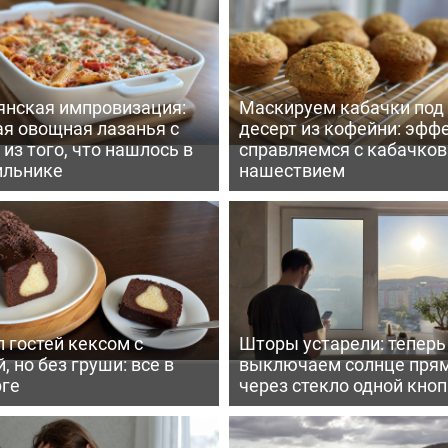
янская импровизация:
Маскируем кабачки под
ая овощная лазанья с
десерт из кофейни: эфф
из того, что нашлось в
справляемся с кабачко
ильнике
нашествием
 гостей кексом с
Шторы устарели: тепер
, но без груши: все в
выключаем солнце пря
рге
через стекло одной кно