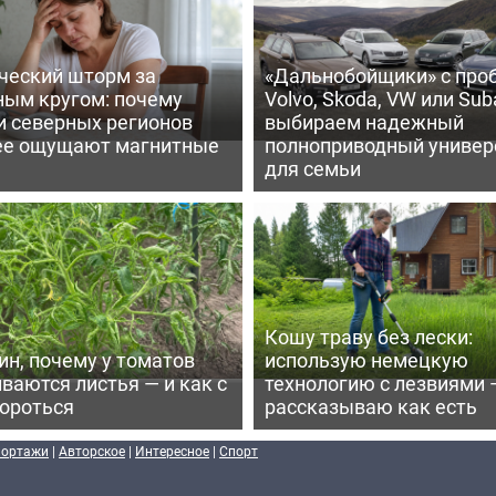
ческий шторм за
«Дальнобойщики» с про
ным кругом: почему
Volvo, Skoda, VW или Suba
и северных регионов
выбираем надежный
ее ощущают магнитные
полноприводный универ
для семьи
Кошу траву без лески:
ин, почему у томатов
использую немецкую
ваются листья — и как с
технологию с лезвиями 
бороться
рассказываю как есть
портажи
|
Авторское
|
Интересное
|
Спорт