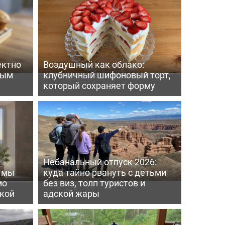
ектно
Воздушный как облако:
вым
клубничный шифоновый торт,
который сохраняет форму
Небанальный отпуск 2026:
ь мы
куда тайно рвануть с детьми
мо
без виз, толп туристов и
пкой
адской жары