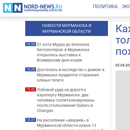
ПОЛИТИКА
ЭК
Ка
НОВОСТИ МУРМАНСКА И
МУРМАНСКОЙ ОБЛАСТИ
то
От кота Мурра до японских
16:33
по
бестселлеров: в Мурманске
открылась выставка к
Всемирному дню кошек
05.04.20
Досталась в наследство с домом: в
16:20
Мурмашах продается старинная
оленья телега
Лобовой удар на дороге к
15:42
аэропорту Мурманска: два
человека госпитализированы
после столкновения Subaru и
Changan
На расселение «авариек» в
14:31
Мурманской области нужно 13