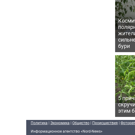
Косми
поляр
жител
сильн
бури
5 прич
скручи
этим 
Политика
|
Экономика
|
Общество
|
Происшествия
|
Фоторе
Информационное агентство «Nord-News»