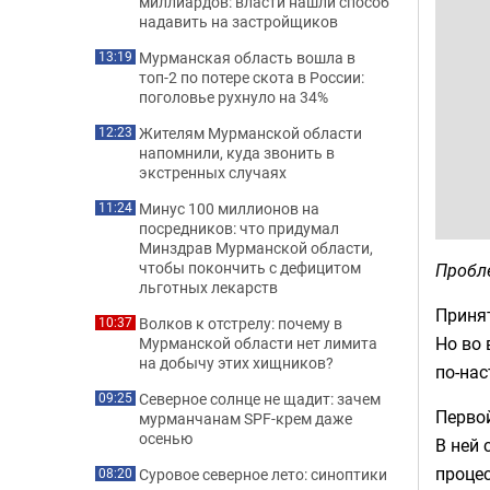
миллиардов: власти нашли способ
надавить на застройщиков
Мурманская область вошла в
13:19
топ-2 по потере скота в России:
поголовье рухнуло на 34%
Жителям Мурманской области
12:23
напомнили, куда звонить в
экстренных случаях
Минус 100 миллионов на
11:24
посредников: что придумал
Минздрав Мурманской области,
чтобы покончить с дефицитом
Пробл
льготных лекарств
Принят
Волков к отстрелу: почему в
10:37
Но во 
Мурманской области нет лимита
на добычу этих хищников?
по-на
Северное солнце не щадит: зачем
09:25
Первой
мурманчанам SPF-крем даже
осенью
В ней
процес
Суровое северное лето: синоптики
08:20