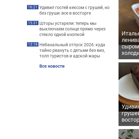
Удивил гостей кексом с грушей, но
16:21
без груши: все в восторге
Шторы устарели: теперь мы
15:31
выключаем солнце прямо через
Италь
стекло одной кнопкой
ленив
Небанальный отпуск 2026: куда
13:18
сыром 
тайно рвануть с детьми без виз,
холод
толп туристов и адской жары
Все новости
Удивил
грушей
восто