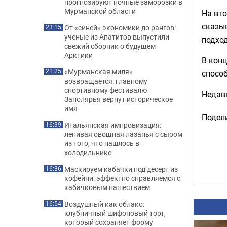
прогнозируют ночные заморозки в
Мурманской области
На вто
сказыв
От «синей» экономики до рангов:
23:15
ученые из Апатитов выпустили
подхо
свежий сборник о будущем
Арктики
В конц
«Мурманская миля»
21:25
способ
возвращается: главному
спортивному фестивалю
Недав
Заполярья вернут историческое
имя
Подели
Итальянская импровизация:
16:39
ленивая овощная лазанья с сыром
из того, что нашлось в
холодильнике
Маскируем кабачки под десерт из
16:36
кофейни: эффектно справляемся с
кабачковым нашествием
Воздушный как облако:
16:54
клубничный шифоновый торт,
который сохраняет форму