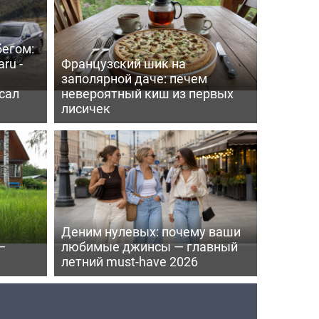
бегом:
ru -
Французский шик на
заполярной даче: печем
сал
невероятный киш из первых
лисичек
Деним нулевых: почему ваши
—
любимые джинсы — главный
летний must-have 2026