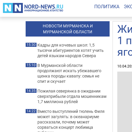
ПОЛИТИКА
ЭК
Жи
НОВОСТИ МУРМАНСКА И
МУРМАНСКОЙ ОБЛАСТИ
1 
Кадры для кочевых школ: 1,5
15:30
яг
тысячи абитуриентов хотят учить
детей языкам народов Севера
В Мурманской области
15:10
10.04.20
продолжают искать убежавшего
щенка породы кавапу: семья не
спит и скучает
Пожилая северянка в ожидании
14:35
сверхприбыли отдала мошенникам
1,7 миллиона рублей
Вместо выступлений тюлень Филя
14:22
может загулять: в океанариуме
рассказали, почему может
сорваться концерт любимца