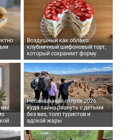
ектно
Воздушный как облако:
вым
клубничный шифоновый торт,
который сохраняет форму
Небанальный отпуск 2026:
ь мы
куда тайно рвануть с детьми
мо
без виз, толп туристов и
пкой
адской жары