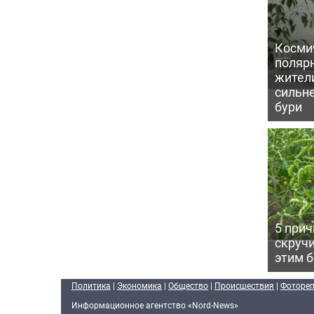
Косми
поляр
жител
сильн
бури
5 прич
скручи
этим 
Политика
|
Экономика
|
Общество
|
Происшествия
|
Фоторе
Информационное агентство «Nord-News»