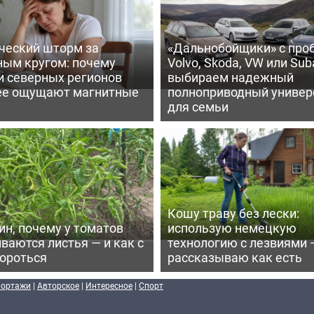
ческий шторм за
«Дальнобойщики» с про
ным кругом: почему
Volvo, Skoda, VW или Suba
и северных регионов
выбираем надежный
ее ощущают магнитные
полноприводный универ
для семьи
Кошу траву без лески:
ин, почему у томатов
использую немецкую
ваются листья — и как с
технологию с лезвиями 
бороться
рассказываю как есть
портажи
|
Авторское
|
Интересное
|
Спорт