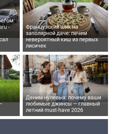
бегом:
ru -
Французский шик на
заполярной даче: печем
сал
невероятный киш из первых
лисичек
Деним нулевых: почему ваши
—
любимые джинсы — главный
летний must-have 2026