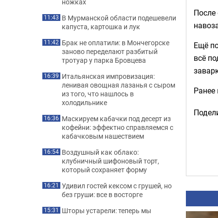
ножках
После 
В Мурманской области подешевели
11:43
навоза
капуста, картошка и лук
Брак не оплатили: в Мончегорске
11:42
Ещё по
заново переделают разбитый
всё по
тротуар у парка Бровцева
заварк
Итальянская импровизация:
16:39
ленивая овощная лазанья с сыром
Ранее
из того, что нашлось в
холодильнике
Подели
Маскируем кабачки под десерт из
16:36
кофейни: эффектно справляемся с
кабачковым нашествием
Воздушный как облако:
16:54
клубничный шифоновый торт,
который сохраняет форму
Удивил гостей кексом с грушей, но
16:21
без груши: все в восторге
Шторы устарели: теперь мы
15:31