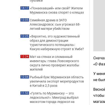
публики
«Понаехавший» или свой? Жители
14:17
Мурманска снова спорят о клещах
Семейная драма в ЗАТО
13:05
Александровск: сын угрожал 68-
летней матери убийством
«Вероятно, это художественный
12:25
образ для демонстрации
туристического потенциала»:
Какую набережную строят в Умбе?
Мат на стенах и сломанный
12:24
Сначал
инвентарь: глава Ловозерского
«О Фаз
округа лично проверил жалобы
жителей
У меня
Рыбный бум: Мурманская область
12:04
не был
увеличила экспорт морепродуктов
в Китай в 2,5 раза
Весной
«Гулять по Мурманску — это
11:53
чтобы 
ледокольно!»: Минград выбрал
магази
маскотом города ледокол на