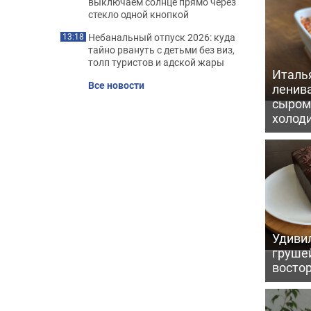
выключаем солнце прямо через
стекло одной кнопкой
Небанальный отпуск 2026: куда
13:18
тайно рвануть с детьми без виз,
толп туристов и адской жары
Италь
Все новости
ленив
сыром 
холод
Удивил
грушей
восто