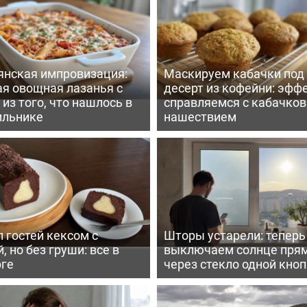
янская импровизация:
Маскируем кабачки под
ая овощная лазанья с
десерт из кофейни: эфф
из того, что нашлось в
справляемся с кабачко
ильнике
нашествием
 гостей кексом с
Шторы устарели: тепер
, но без груши: все в
выключаем солнце пря
рге
через стекло одной кно